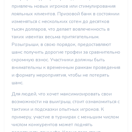
привлечь новых игроков или стимулирования
лояльных клиентов. Призовой банк в состоянии
изменяться с нескольких сотен до десятков
тысяч долларов, что делает вовлеченность в
таких ивентах весьма притягательным.
Розыгрыши, в свою порядок, предоставляют
шанс получить дорогие трофеи за сравнительно
скромную взнос. Участники должны быть
внимательны к временным рамкам проведения
и формату мероприятия, чтобы не потерять
шанс.
Для людей, что хочет максимизировать свои
возможности на выигрыш, стоит ознакомиться с
тактики и подсказки опытных игроков. К
примеру, участие в турнирах с меньшим числом
числом конкурентов может поднять