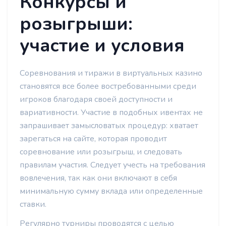
Конкурсы и
розыгрыши:
участие и условия
Соревнования и тиражи в виртуальных казино
становятся все более востребованными среди
игроков благодаря своей доступности и
вариативности. Участие в подобных ивентах не
запрашивает замысловатых процедур: хватает
зарегаться на сайте, которая проводит
соревнование или розыгрыш, и следовать
правилам участия. Следует учесть на требования
вовлечения, так как они включают в себя
минимальную сумму вклада или определенные
ставки.
Регулярно турниры проводятся с целью