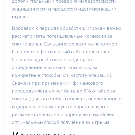
дополнительными проверками безопасности
защищенности и процессом идентификации
игрока.
Вдобавок к периода обработки, игрокам важно
рассматривать потенциальные комиссии за
снятие денег. Большинство казино, например
Покердом официальный сайт, предлагают
безвозмездный снятие средств, но
определенные взимают комиссию за
конкретные способы или частоту операций.
Скажем, при применении финансового
перевода плата может быть до 3% от объема
снятия. Для того чтобы избежать неожиданных
издержек, рекомендуется впредь изучить
регламентом казино и определить наиболее
оптимальный способ получения выигрыша.