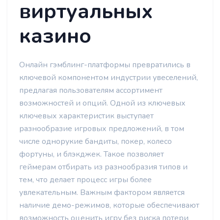
виртуальных
казино
Онлайн гэмблинг-платформы превратились в
ключевой компонентом индустрии увеселений,
предлагая пользователям ассортимент
возможностей и опций. Одной из ключевых
ключевых характеристик выступает
разнообразие игровых предложений, в том
числе однорукие бандиты, покер, колесо
фортуны, и блэкджек. Такое позволяет
геймерам отбирать из разнообразия типов и
тем, что делает процесс игры более
увлекательным. Важным фактором является
наличие демо-режимов, которые обеспечивают
возможность оценить игру без риска потери