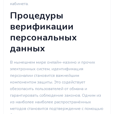
кабинета.
Процедуры
верификации
персональных
данных
В нынешнем мире онлайн-казино и прочих
электронных систем, идентификация
персоналии становится важнейшим
компонентом защиты. Это содействует
обезопасить пользователей от обмана и
гарантировать соблюдение законов. Одним из
из наиболее наиболее распространённых
методов становится подтверждение с помощью