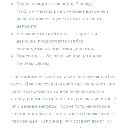
Вознаграждение на первый вклад —
гэмблинг-платформа умножает вдвое или
даже умножает втрое сумму стартового
депозита.
Безвложенческий бонус — скромная
денежка, предоставляемая без
необходимости внесения депозита.
Фриспины — бесплатные вращения на
топовых слотах.
Постоянные участники также не упускаются без
учета. Для них созданы системы лояльности, что
дают возможность копить очки за каждую
ставку, и конвертировать их в реальные деньги
или ценные награды. Кроме того, некоторые
казино предлагают недельные и ежемесячные
промоакции, например, как возврат денег или