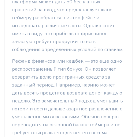
платформа может дать 50 бесплатных
вращений за вход, что предоставляет шанс
геймеру разобраться в интерфейсе и
исследовать различные слоты. Однако стоит
иметь в виду, что прибыль от фриспинов
зачастую требует прокрутки, то есть
соблюдения определенных условий по ставкам.
Рефанд финансов или кешбек — это еще одно
распространенный тип бонуса. Он позволяет
возвратить долю проигранных средств за
заданный период. Например, казино может
дать десять процентов возврата денег каждую
неделю. Это замечательный подход уменьшить
потери и вести дальше азартное развлечение с
уменьшенными опасностями. Обычно возврат
переводится на основной баланс геймера и не
требует отыгрыша, что делает его весьма