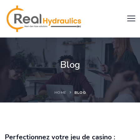
Blog
HOME
BLOG
Perfectionnez votre jeu de casino :