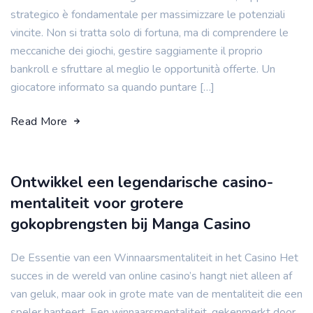
strategico è fondamentale per massimizzare le potenziali
vincite. Non si tratta solo di fortuna, ma di comprendere le
meccaniche dei giochi, gestire saggiamente il proprio
bankroll e sfruttare al meglio le opportunità offerte. Un
giocatore informato sa quando puntare […]
Read More
Ontwikkel een legendarische casino-
mentaliteit voor grotere
gokopbrengsten bij Manga Casino
De Essentie van een Winnaarsmentaliteit in het Casino Het
succes in de wereld van online casino’s hangt niet alleen af
van geluk, maar ook in grote mate van de mentaliteit die een
speler hanteert. Een winnaarsmentaliteit, gekenmerkt door