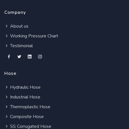
Company
About us
Working Pressure Chart
Testimonial
Hose
Hydraulic Hose
Industrial Hose
Thermoplastic Hose
Composite Hose
SS Corrugated Hose