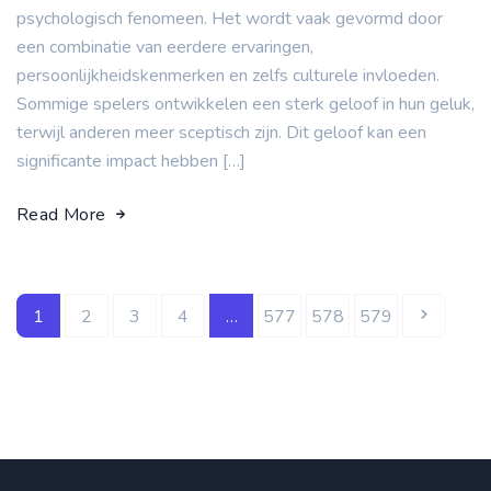
psychologisch fenomeen. Het wordt vaak gevormd door
een combinatie van eerdere ervaringen,
persoonlijkheidskenmerken en zelfs culturele invloeden.
Sommige spelers ontwikkelen een sterk geloof in hun geluk,
terwijl anderen meer sceptisch zijn. Dit geloof kan een
significante impact hebben […]
Read More
1
2
3
4
…
577
578
579