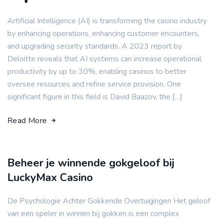
Artificial Intelligence (AI) is transforming the casino industry
by enhancing operations, enhancing customer encounters,
and upgrading security standards. A 2023 report by
Deloitte reveals that AI systems can increase operational
productivity by up to 30%, enabling casinos to better
oversee resources and refine service provision. One
significant figure in this field is David Baazov, the […]
Read More
Beheer je winnende gokgeloof bij
LuckyMax Casino
De Psychologie Achter Gokkende Overtuigingen Het geloof
van een speler in winnen bij gokken is een complex