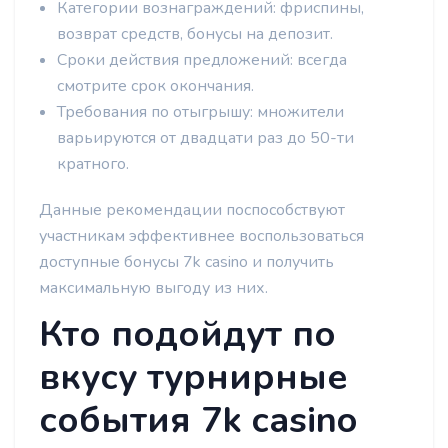
Категории вознаграждений: фриспины,
возврат средств, бонусы на депозит.
Сроки действия предложений: всегда
смотрите срок окончания.
Требования по отыгрышу: множители
варьируются от двадцати раз до 50-ти
кратного.
Данные рекомендации поспособствуют
участникам эффективнее воспользоваться
доступные бонусы 7k casino и получить
максимальную выгоду из них.
Кто подойдут по
вкусу турнирные
события 7k casino