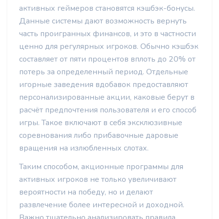
активных геймеров становятся кэшбэк-бонусы.
Данные системы дают возможность вернуть
часть проигранных финансов, и это в частности
ценно для регулярных игроков. Обычно кэшбэк
составляет от пяти процентов вплоть до 20% от
потерь за определенный период. Отдельные
игорные заведения вдобавок предоставляют
персонализированные акции, каковые берут в
расчёт предпочтения пользователя и его способ
игры. Такое включают в себя эксклюзивные
соревнования либо прибавочные даровые
вращения на излюбленных слотах.
Таким способом, акционные программы для
активных игроков не только увеличивают
вероятности на победу, но и делают
развлечение более интересной и доходной.
Важно тщательно анализировать правила