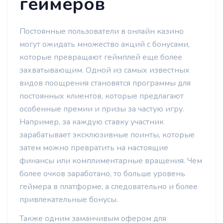
геймеров
Постоянные пользователи в онлайн казино
могут ожидать множество акций с бонусами,
которые превращают геймплей еще более
захватывающим. Одной из самых известных
видов поощрения становятся программы для
постоянных клиентов, которые предлагают
особенные премии и призы за частую игру.
Например, за каждую ставку участник
зарабатывает эксклюзивные поинты, которые
затем можно превратить на настоящие
финансы или комплиментарные вращения. Чем
более очков заработано, то больше уровень
геймера в платформе, а следовательно и более
привлекательные бонусы.
Также одним заманчивым офером для