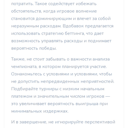
потратить. Такое содействует избежать
обстоятельств, когда игровое волнение
становится доминирующим и влечет за собой
неразумным расходам. Вдобавок предлагается
использовать стратегию беттинга, что дает
возможность управлять расходы и поднимает
вероятность победы.
Также, не стоит забывать о важности анализа
чемпионата, в котором планируется участие.
Ознакомьтесь с условиями и условиями, чтобы
не допустить непредвиденных неприятностей.
Подбирайте турниры с низким начальным
платежом и значительным числом игроков —
это увеличивает вероятность выигрыша при
минимальных издержках.
И в завершение, не игнорируйте перспективой