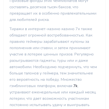
Призовые фонды этих чемпионатов могут
составлять десятков тысяч баксов, что
превращает их в особенно привлекательными
для любителей риска.
Тиражи в интернет-казино казино 7к также
обладают огромной востребованностью. Как
правило геймеры зарабатывают купоны за
пополнения или ставки, и затем принимают
участие в лотерее ценных призов. Регулярно
разыгрываются гаджеты, туры или и даже
автомобили. Необходимо подчеркнуть, что чем
больше талонов у геймера, тем значительнее
его вероятность на победу. Множество
гэмблинговых платформ, включая
7k
,
устраивают еженедельные или каждый месяц
лотереи, что дает возможность участникам
постоянно испытывать удачу и выигрывать