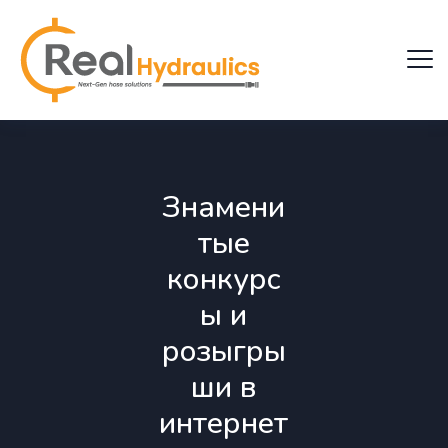
Знамени
тые
конкурс
ы и
розыгры
ши в
интернет