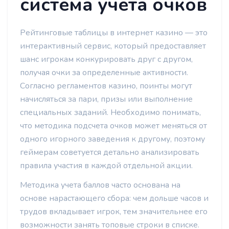
система учета очков
Рейтинговые таблицы в интернет казино — это
интерактивный сервис, который предоставляет
шанс игрокам конкурировать друг с другом,
получая очки за определенные активности.
Согласно регламентов казино, поинты могут
начисляться за пари, призы или выполнение
специальных заданий. Необходимо понимать,
что методика подсчета очков может меняться от
одного игорного заведения к другому, поэтому
геймерам советуется детально анализировать
правила участия в каждой отдельной акции.
Методика учета баллов часто основана на
основе нарастающего сбора: чем дольше часов и
трудов вкладывает игрок, тем значительнее его
возможности занять топовые строки в списке.