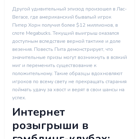
Другой удивительный эпизод произошел в Лас-
Вегасе, где американский бывалый игрок
Питер Хорн получил более $12 миллионов, в
слоте Megabucks. Текущий выигрыш оказался
доступным вследствие верной тактике и доле
везения. Повесть Пита демонстрирует, что
значительные призы могут возникнуть в всякий
миг и переменить существование к
положительному. Такие образцы вдохновляют
игроков по всему свету не прекращать старания
поймать удачу за хвост и верят в свои шансы на
успех.
Интернет
розыгрыши в
гэмблинг-клубах: