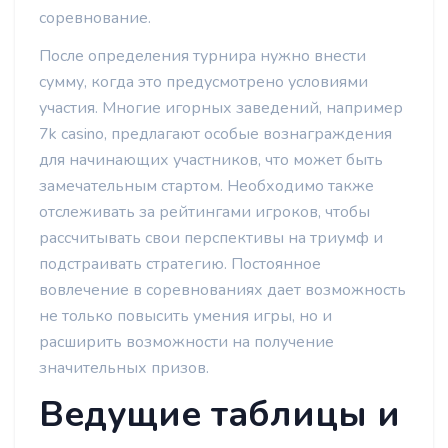
соревнование.
После определения турнира нужно внести
сумму, когда это предусмотрено условиями
участия. Многие игорных заведений, например
7k casino, предлагают особые вознаграждения
для начинающих участников, что может быть
замечательным стартом. Необходимо также
отслеживать за рейтингами игроков, чтобы
рассчитывать свои перспективы на триумф и
подстраивать стратегию. Постоянное
вовлечение в соревнованиях дает возможность
не только повысить умения игры, но и
расширить возможности на получение
значительных призов.
Ведущие таблицы и