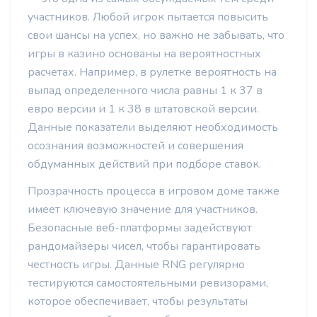
участников. Любой игрок пытается повысить
свои шансы на успех, но важно не забывать, что
игры в казино основаны на вероятностных
расчетах. Например, в рулетке вероятность на
выпад определенного числа равны 1 к 37 в
евро версии и 1 к 38 в штатовской версии.
Данные показатели выделяют необходимость
осознания возможностей и совершения
обдуманных действий при подборе ставок.
Прозрачность процесса в игровом доме также
имеет ключевую значение для участников.
Безопасные веб-платформы задействуют
рандомайзеры чисел, чтобы гарантировать
честность игры. Данные RNG регулярно
тестируются самостоятельными ревизорами,
которое обеспечивает, чтобы результаты