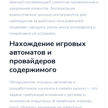
важной составляющей стратегии привлечения и
удержания клиентов. Эксплуатация
аналитических данных инструментов для
наблюдения за действий пользователей
позволяет находить узкие места интерфейса и
оперативно их устранять.
Нахождение игровых
автоматов и
провайдеров
содержимого
Обнаружение игровых автоматов и
разработчиков контента в онлайн казино — это
задача, требующая внимания к деталям и
понимания индустрии. В начальную очередь,
стоит обратить внимание на известные