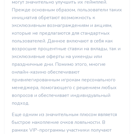
могут значительно улучшить их геймплей.
Прежде основным образом, пользователи таких
инициатив обретают возможность к
эксклюзивным вознаграждениям и акциям,
которые не предлагаются для стандартных
пользователей. Данное включают в себя как
возросшие процентные ставки на вклады, так и
эксклюзивные оферты на уикенды или
праздничные дни. Помимо этого, многие
онлайн-казино обеспечивают
привилегированным игрокам персонального
менеджера, помогающего с решением любых
вопросов и обеспечивает индивидуальный
подход.
Еще одним из значительным плюсом является
быстрое накопление очков лояльности. В
рамках VIP-программы участники получают