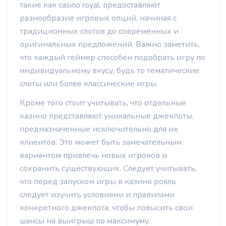
такие как casino royal, предоставляют
разнообразие игровых опций, начиная с
традиционных слотов до современных и
оригинальных предложений. Важно заметить,
что каждый геймер способен подобрать игру по
индивидуальному вкусу, будь то тематические
слоты или более классические игры.
Кроме того стоит учитывать, что отдельные
казино представляют уникальные джекпоты,
предназначенные исключительно для их
клиентов. Это может быть замечательным
вариантом привлечь новых игроков и
сохранить существующих. Следует учитывать,
что перед запуском игры в казино рояль
следует изучить условиями и правилами
конкретного джекпота, чтобы повысить свои
шансы на выигрыш по максимуму.