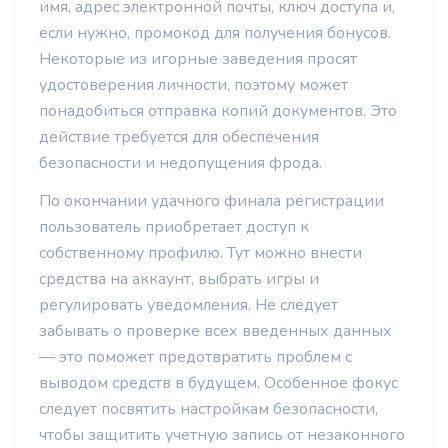
имя, адрес электронной почты, ключ доступа и,
если нужно, промокод для получения бонусов.
Некоторые из игорные заведения просят
удостоверения личности, поэтому может
понадобиться отправка копий документов. Это
действие требуется для обеспечения
безопасности и недопущения фрода.
По окончании удачного финала регистрации
пользователь приобретает доступ к
собственному профилю. Тут можно внести
средства на аккаунт, выбрать игры и
регулировать уведомления. Не следует
забывать о проверке всех введенных данных
— это поможет предотвратить проблем с
выводом средств в будущем. Особенное фокус
следует посвятить настройкам безопасности,
чтобы защитить учетную запись от незаконного