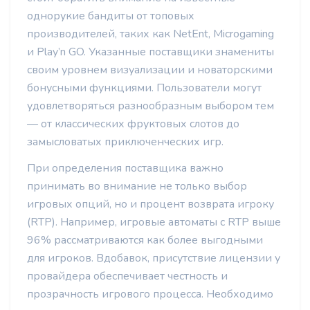
однорукие бандиты от топовых
производителей, таких как NetEnt, Microgaming
и Play’n GO. Указанные поставщики знамениты
своим уровнем визуализации и новаторскими
бонусными функциями. Пользователи могут
удовлетворяться разнообразным выбором тем
— от классических фруктовых слотов до
замысловатых приключенческих игр.
При определения поставщика важно
принимать во внимание не только выбор
игровых опций, но и процент возврата игроку
(RTP). Например, игровые автоматы с RTP выше
96% рассматриваются как более выгодными
для игроков. Вдобавок, присутствие лицензии у
провайдера обеспечивает честность и
прозрачность игрового процесса. Необходимо