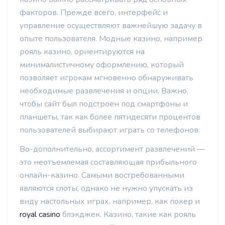
факторов. Прежде всего, интерфейс и
управление осуществляют важнейшую задачу в
опыте пользователя. Модные казино, например
рояль казино, ориентируются на
минималистичному оформлению, который
позволяет игрокам мгновенно обнаруживать
необходимые развлечения и опции. Важно,
чтобы сайт был подстроен под смартфоны и
планшеты, так как более пятидесяти процентов
пользователей выбирают играть со телефонов.
Во-дополнительно, ассортимент развлечений —
это неотъемлемая составляющая прибыльного
онлайн-казино. Самыми востребованными
являются слоты, однако не нужно упускать из
виду настольных играх, например, как покер и
royal casino
блэкджек. Казино, такие как рояль