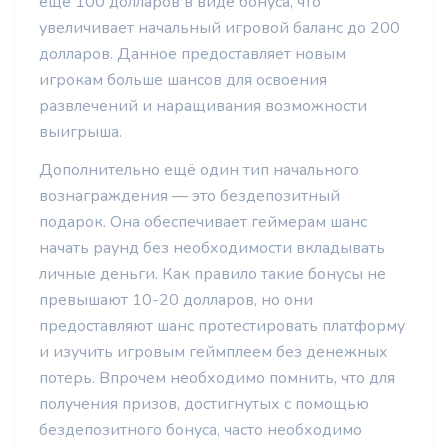
еще 100 долларов в виде бонуса, что
увеличивает начальный игровой баланс до 200
долларов. Данное предоставляет новым
игрокам больше шансов для освоения
развлечений и наращивания возможности
выигрыша.
Дополнительно ещё один тип начального
вознаграждения — это бездепозитный
подарок. Она обеспечивает геймерам шанс
начать раунд без необходимости вкладывать
личные деньги. Как правило такие бонусы не
превышают 10-20 долларов, но они
предоставляют шанс протестировать платформу
и изучить игровым геймплеем без денежных
потерь. Впрочем необходимо помнить, что для
получения призов, достигнутых с помощью
бездепозитного бонуса, часто необходимо