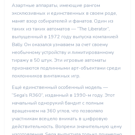
Азартные аппараты, имеющие рангом
эксклюзивных и единственных в своем роде,
манят взор собирателей и фанатов. Один из
таких из таких автоматов — “The Liberator”,
выпущенный в 1972 году выпуска компанией
Bally. Он оказался узнаваем за счет своему
необычному устройству и лимитированному
тиражу в 50 штук. Эти игровые автоматы
признаются подлинными арт-объектами среди
поклонников винтажных игр.
Ещё единственный особенный модель —
“Sega’s R360”, изданный в 1990-м году. Этот
начальный однорукий бандит с полным
вращением на 360 углов, что позволяло
участникам всецело вникать в цифровую
действительность. Вопреки значительную цену
изготовления, Sega выпустила только примерно