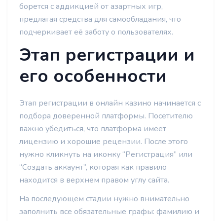
борется с аддикцией от азартных игр,
предлагая средства для самообладания, что
подчеркивает её заботу о пользователях.
Этап регистрации и
его особенности
Этап регистрации в онлайн казино начинается с
подбора доверенной платформы. Посетителю
важно убедиться, что платформа имеет
лицензию и хорошие рецензии. После этого
нужно кликнуть на иконку “Регистрация” или
“Создать аккаунт”, которая как правило
находится в верхнем правом углу сайта.
На последующем стадии нужно внимательно
заполнить все обязательные графы: фамилию и