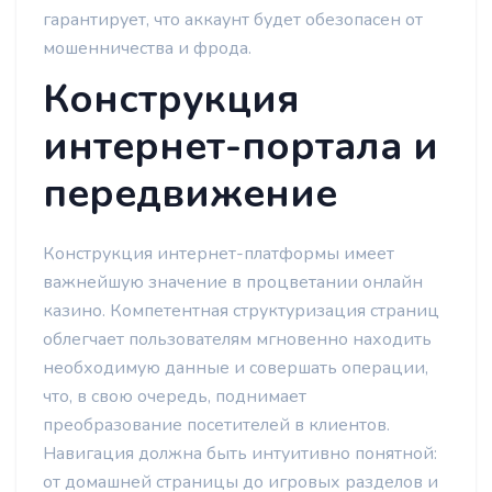
гарантирует, что аккаунт будет обезопасен от
мошенничества и фрода.
Конструкция
интернет-портала и
передвижение
Конструкция интернет-платформы имеет
важнейшую значение в процветании онлайн
казино. Компетентная структуризация страниц
облегчает пользователям мгновенно находить
необходимую данные и совершать операции,
что, в свою очередь, поднимает
преобразование посетителей в клиентов.
Навигация должна быть интуитивно понятной:
от домашней страницы до игровых разделов и