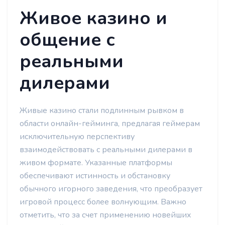
Живое казино и
общение с
реальными
дилерами
Живые казино стали подлинным рывком в
области онлайн-гейминга, предлагая геймерам
исключительную перспективу
взаимодействовать с реальными дилерами в
живом формате. Указанные платформы
обеспечивают истинность и обстановку
обычного игорного заведения, что преобразует
игровой процесс более волнующим. Важно
отметить, что за счет применению новейших