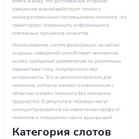
иметь в виду, что достоверные игорные
заведения взаимодействуют только с
аккредитованными поставщиками контента, что
гарантирует сохранность информации и
платежных процессов клиентов.
Использование систем фильтрации на сайтах
игорных заведений способствует мгновенно
искать требуемые развлечения по различным
параметрам: типу, популярности или
актуальности. Это в частности полезно для
новичков, которые желают ознакомиться с
областью онлайн-гейминга без излишних
трудностей. В результате геймеры могут
сконцентрироваться на извлечении кайфа от
геймплея и повышении своих выигрышей.
Категория слотов