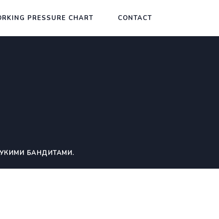
RKING PRESSURE CHART
CONTACT
РУКИМИ БАНДИТАМИ.