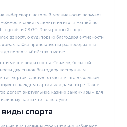
на киберспорт, который молниеносно получает
зможность ставить деньги на итоги матчей по
of Legends и CS:GO. Электронный спорт
более взрослую аудиторию благодаря активности
атформах также представлены разнообразные
я до первого убийства в матче.
т и менее виды спорта. Скажем, большой
ости для ставок благодаря постоянным
тия кортов. Следует отметить, что в большом
триумф в каждом партии или даже игре. Такое
тов делает виртуальное казино заманчивым для
 каждому найти что-то по душе.
 виды спорта
тивные дисциплины стремительно набирают