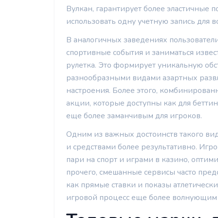
Вулкан, гарантирует более эластичные п
использовать одну учетную запись для в
В аналогичных заведениях пользователи
спортивные события и заниматься извес
рулетка. Это формирует уникальную обс
разнообразными видами азартных развл
настроения. Более этого, комбинирован
акции, которые доступны как для беттинга
еще более заманчивым для игроков.
Одним из важных достоинств такого ви
и средствами более результативно. Игр
пари на спорт и играми в казино, опти
прочего, смешанные сервисы часто пред
как прямые ставки и показы атлетически
игровой процесс еще более волнующим