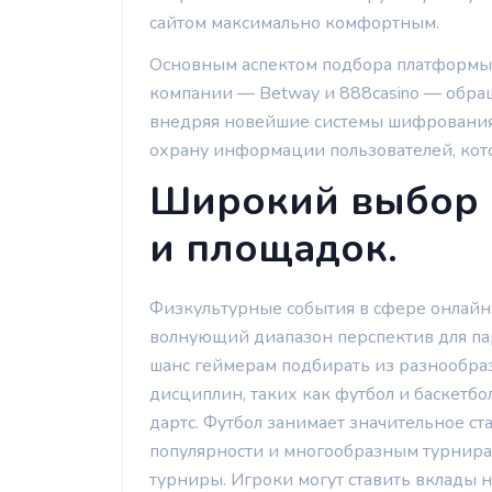
сайтом максимально комфортным.
Основным аспектом подбора платформы 
компании — Betway и 888casino — обращ
внедряя новейшие системы шифрования.
охрану информации пользователей, кото
Широкий выбор 
и площадок.
Физкультурные события в сфере онлай
волнующий диапазон перспектив для пар
шанс геймерам подбирать из разнообра
дисциплин, таких как футбол и баскетбо
дартс. Футбол занимает значительное ст
популярности и многообразным турнирам
турниры. Игроки могут ставить вклады не