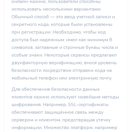
онлайн-казино, пользователи способны
использовать несколькими вариантами.
Обычный способ — это ввод учетной записи и
секретного кода, которые были установлены
при регистрации. Необходимо, чтобы код
доступа был надежным: имел как минимум 8
символов, заглавные и строчные буквы, числа и
особые знаки. Некоторые сервисы предлагают
двухфакторную верификацию, внося уровень
безопасности посредством отправки кода на
мобильный телефон или электронную почту.
Для обеспечения безопасности данных
клиентов казино используют новейшие методы
шифрования. Например, SSL-сертификаты
обеспечивают защищённое связь между
сервером и клиентом, предотвращая утечку
информации. Множество платформ, например