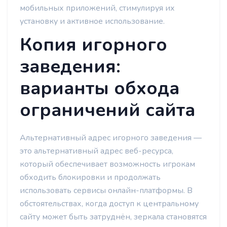
мобильных приложений, стимулируя их
установку и активное использование.
Копия игорного
заведения:
варианты обхода
ограничений сайта
Альтернативный адрес игорного заведения —
это альтернативный адрес веб-ресурса,
который обеспечивает возможность игрокам
обходить блокировки и продолжать
использовать сервисы онлайн-платформы. В
обстоятельствах, когда доступ к центральному
сайту может быть затруднён, зеркала становятся