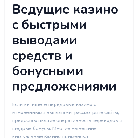
Ведущие казино
с быстрыми
выводами
средств и
бонусными
предложениями
Если вы ищете передовые казино с
мгновенными выплатами, рассмотрите сайты,
предоставляющие оперативность переводов и
щедрые бонусы. Многие нынешние
виртуальные казино применяют