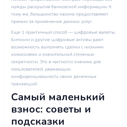
нужды раскрытия банковской информации. К
тому же, большинство казино предоставляют
премии за применение данных услуг.
Еще 1 практичный способ — цифровые валюты.
Биткоин и другие цифровые активы дают
возможность выполнять сделки с низкими
комиссиями и значительной степенью
секретности. Это в частности значимо для
пользователей, уважающих
конфиденциальность своих денежных
транзакций.
Самый маленький
взнос: советы и
подсказки