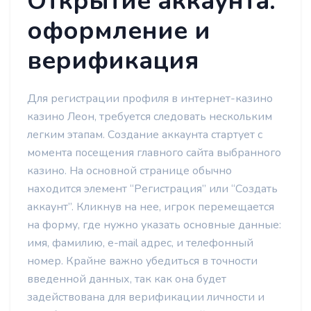
Открытие аккаунта:
оформление и
верификация
Для регистрации профиля в интернет-казино
казино Леон, требуется следовать нескольким
легким этапам. Создание аккаунта стартует с
момента посещения главного сайта выбранного
казино. На основной странице обычно
находится элемент “Регистрация” или “Создать
аккаунт”. Кликнув на нее, игрок перемещается
на форму, где нужно указать основные данные:
имя, фамилию, e-mail адрес, и телефонный
номер. Крайне важно убедиться в точности
введенной данных, так как она будет
задействована для верификации личности и