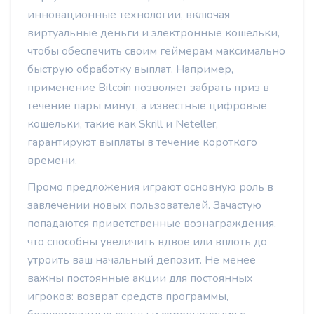
инновационные технологии, включая
виртуальные деньги и электронные кошельки,
чтобы обеспечить своим геймерам максимально
быструю обработку выплат. Например,
применение Bitcoin позволяет забрать приз в
течение пары минут, а известные цифровые
кошельки, такие как Skrill и Neteller,
гарантируют выплаты в течение короткого
времени.
Промо предложения играют основную роль в
завлечении новых пользователей. Зачастую
попадаются приветственные вознаграждения,
что способны увеличить вдвое или вплоть до
утроить ваш начальный депозит. Не менее
важны постоянные акции для постоянных
игроков: возврат средств программы,