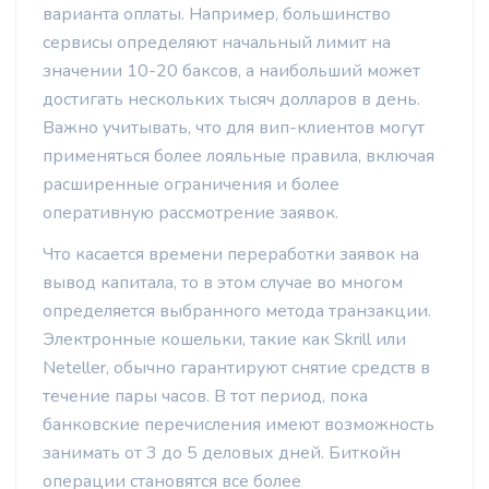
варианта оплаты. Например, большинство
сервисы определяют начальный лимит на
значении 10-20 баксов, а наибольший может
достигать нескольких тысяч долларов в день.
Важно учитывать, что для вип-клиентов могут
применяться более лояльные правила, включая
расширенные ограничения и более
оперативную рассмотрение заявок.
Что касается времени переработки заявок на
вывод капитала, то в этом случае во многом
определяется выбранного метода транзакции.
Электронные кошельки, такие как Skrill или
Neteller, обычно гарантируют снятие средств в
течение пары часов. В тот период, пока
банковские перечисления имеют возможность
занимать от 3 до 5 деловых дней. Биткойн
операции становятся все более