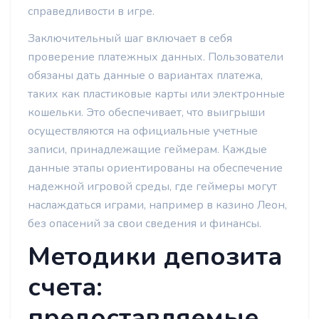
справедливости в игре.
Заключительный шаг включает в себя
проверение платежных данных. Пользователи
обязаны дать данные о вариантах платежа,
таких как пластиковые карты или электронные
кошельки. Это обеспечивает, что выигрыши
осуществляются на официальные учетные
записи, принадлежащие геймерам. Каждые
данные этапы ориентированы на обеспечение
надежной игровой среды, где геймеры могут
наслаждаться играми, например в казино Леон,
без опасений за свои сведения и финансы.
Методики депозита
счета:
предоставляемые