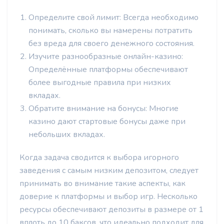
Определите свой лимит: Всегда необходимо
понимать, сколько вы намерены потратить
без вреда для своего денежного состояния.
Изучите разнообразные онлайн-казино:
Определённые платформы обеспечивают
более выгодные правила при низких
вкладах.
Обратите внимание на бонусы: Многие
казино дают стартовые бонусы даже при
небольших вкладах.
Когда задача сводится к выбора игорного
заведения с самым низким депозитом, следует
принимать во внимание такие аспекты, как
доверие к платформы и выбор игр. Несколько
ресурсы обеспечивают депозиты в размере от 1
вплоть до 10 баксов, что идеально подходит для