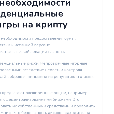
 необходимости
иденциальные
гры на крипту
 необходимости предоставления бумаг.
язки к истинной персоне.
каться с всякой локации планеты.
потенциальные риски. Непрозрачные игорные
зопасными вследствие нехватки контроля.
сайт, обращая внимание на репутацию и отзывы
 предлагают расширенные опции, например
я с децентрализованными биржами. Это
ровать их собственными средствами и проводить
мнить, что безопасность активов находится на