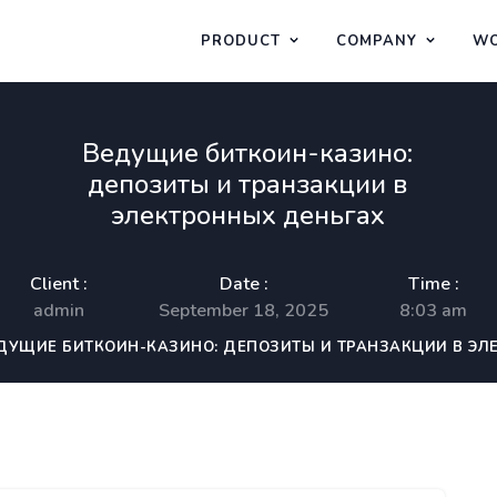
PRODUCT
COMPANY
WO
Ведущие биткоин-казино:
депозиты и транзакции в
электронных деньгах
Client :
Date :
Time :
admin
September 18, 2025
8:03 am
ДУЩИЕ БИТКОИН-КАЗИНО: ДЕПОЗИТЫ И ТРАНЗАКЦИИ В ЭЛ