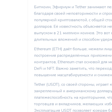
Биткоин, Эфириум и Tether занимают пе
благодаря своей неповторимости и спро
популярной криптовалютой, с общей сто
долларов. Её известность объясняется 
выпуском в 21 миллион коинов. Это вот
длительных вложений и способом удерж
Ethereum (ETH) даёт больше, нежели лиш
построения распределённых приложени
контрактов, Ethereum стал основой для
DeFi и NFT. Важно заметить, что перехо
повышение масштабируемости и снижени
Tether (USDT), со своей стороны, играет
закрепленный к американскому доллару
платежеспособность на крипторынке, чт
торговцев и вкладчиков, желающих изб
Эксплуатация USDT позволяет юзерам б