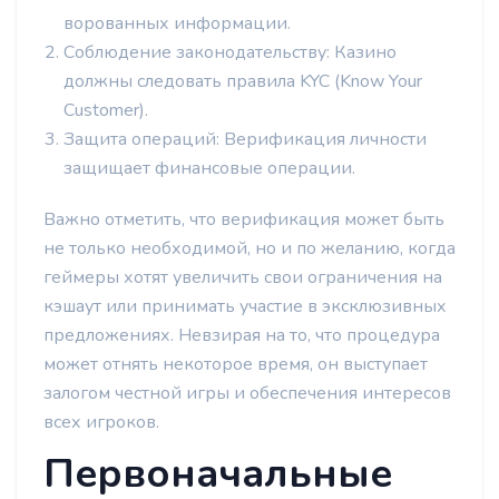
ворованных информации.
Соблюдение законодательству: Казино
должны следовать правила KYC (Know Your
Customer).
Защита операций: Верификация личности
защищает финансовые операции.
Важно отметить, что верификация может быть
не только необходимой, но и по желанию, когда
геймеры хотят увеличить свои ограничения на
кэшаут или принимать участие в эксклюзивных
предложениях. Невзирая на то, что процедура
может отнять некоторое время, он выступает
залогом честной игры и обеспечения интересов
всех игроков.
Первоначальные