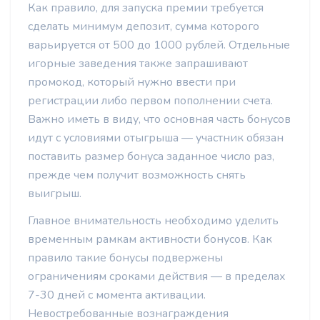
Как правило, для запуска премии требуется
сделать минимум депозит, сумма которого
варьируется от 500 до 1000 рублей. Отдельные
игорные заведения также запрашивают
промокод, который нужно ввести при
регистрации либо первом пополнении счета.
Важно иметь в виду, что основная часть бонусов
идут с условиями отыгрыша — участник обязан
поставить размер бонуса заданное число раз,
прежде чем получит возможность снять
выигрыш.
Главное внимательность необходимо уделить
временным рамкам активности бонусов. Как
правило такие бонусы подвержены
ограничениям сроками действия — в пределах
7-30 дней с момента активации.
Невостребованные вознаграждения