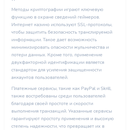
Методы криптографии играют ключевую
функцию в охране сведений геймеров.
Интернет казино используют SSL-протоколы,
чтобы защитить безопасность транслируемой
информации. Такое дает возможность
минимизировать опасности жульничества и
потери данных. Кроме того, применение
двухфакторной идентификации является
стандартом для усиления защищенности
аккаунтов пользователей.
Платежные сервисы, такие как PayPal и Skrill,
также востребованы среди пользователей
благодаря своей простоте и скорости
выполнения транзакций. Указанные сервисы
гарантируют простоту применения и высокую
степень надежности, что превращает их в