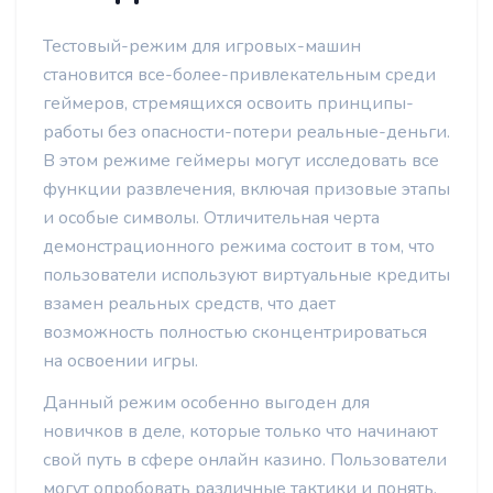
Тестовый-режим для игровых-машин
становится все-более-привлекательным среди
геймеров, стремящихся освоить принципы-
работы без опасности-потери реальные-деньги.
В этом режиме геймеры могут исследовать все
функции развлечения, включая призовые этапы
и особые символы. Отличительная черта
демонстрационного режима состоит в том, что
пользователи используют виртуальные кредиты
взамен реальных средств, что дает
возможность полностью сконцентрироваться
на освоении игры.
Данный режим особенно выгоден для
новичков в деле, которые только что начинают
свой путь в сфере онлайн казино. Пользователи
могут опробовать различные тактики и понять,