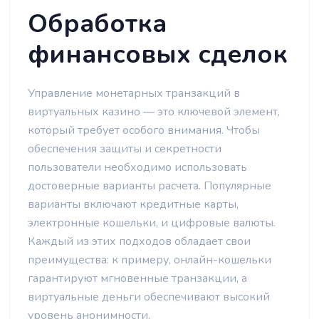
Обработка
финансовых сделок
Управление монетарных транзакций в
виртуальных казино — это ключевой элемент,
который требует особого внимания. Чтобы
обеспечения защиты и секретности
пользователи необходимо использовать
достоверные варианты расчета. Популярные
варианты включают кредитные карты,
электронные кошельки, и цифровые валюты.
Каждый из этих подходов обладает свои
преимущества: к примеру, онлайн-кошельки
гарантируют мгновенные транзакции, а
виртуальные деньги обеспечивают высокий
уровень анонимности.