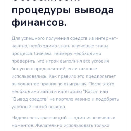
процедуры вывода
финансов.
Для успешного получения средств из интернет-
казино, необходимо знать ключевые этапы
процесса. Сначала, геймеру необходимо
проверить, что игрок выполнил все условия
бонусных предложений, если таковые
использовались. Как правило это предполагает
выполнение правил по отыгрышу. После этого
необходимо зайти в категорию “Касса” или
“Вывод средств” на портале казино и подобрать
удобный способ вывода.
Надежность транзакций — один из ключевых
моментов. Желательно использовать только