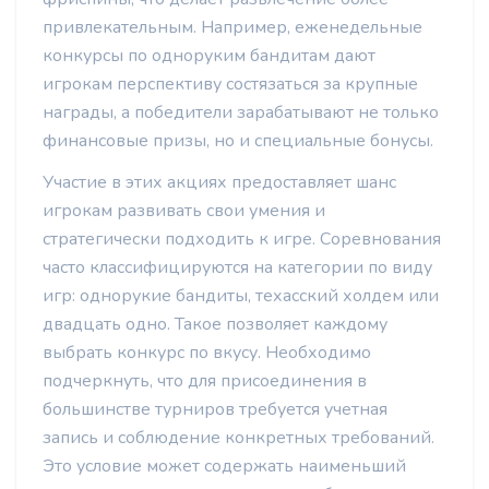
привлекательным. Например, еженедельные
конкурсы по одноруким бандитам дают
игрокам перспективу состязаться за крупные
награды, а победители зарабатывают не только
финансовые призы, но и специальные бонусы.
Участие в этих акциях предоставляет шанс
игрокам развивать свои умения и
стратегически подходить к игре. Соревнования
часто классифицируются на категории по виду
игр: однорукие бандиты, техасский холдем или
двадцать одно. Такое позволяет каждому
выбрать конкурс по вкусу. Необходимо
подчеркнуть, что для присоединения в
большинстве турниров требуется учетная
запись и соблюдение конкретных требований.
Это условие может содержать наименьший