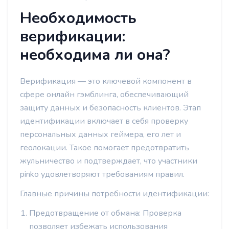
Необходимость
верификации:
необходима ли она?
Верификация — это ключевой компонент в
сфере онлайн гэмблинга, обеспечивающий
защиту данных и безопасность клиентов. Этап
идентификации включает в себя проверку
персональных данных геймера, его лет и
геолокации. Такое помогает предотвратить
жульничество и подтверждает, что участники
pinko удовлетворяют требованиям правил.
Главные причины потребности идентификации:
Предотвращение от обмана: Проверка
позволяет избежать использования