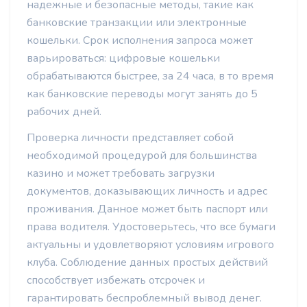
надежные и безопасные методы, такие как
банковские транзакции или электронные
кошельки. Срок исполнения запроса может
варьироваться: цифровые кошельки
обрабатываются быстрее, за 24 часа, в то время
как банковские переводы могут занять до 5
рабочих дней.
Проверка личности представляет собой
необходимой процедурой для большинства
казино и может требовать загрузки
документов, доказывающих личность и адрес
проживания. Данное может быть паспорт или
права водителя. Удостоверьтесь, что все бумаги
актуальны и удовлетворяют условиям игрового
клуба. Соблюдение данных простых действий
способствует избежать отсрочек и
гарантировать беспроблемный вывод денег.