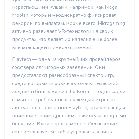
нарастающими кушами, например, как Mega
Moolah, который неоднократно фиксировал
рекорды по выплатам. Кроме всего, Microgaming
активно развивает VR-технологии в своих
продуктах, что делает их изделия еще более
впечатляющей и инновационной.
Playtech — одна из крупнейших провайдеров
софтвера для игорных заведений. Они
предоставляют разнообразный спектр игр,
среди которых игровые автоматы, техасский
холдем и бинго. Век из the Богов — один среди
самых востребованных коллекций игровых
автоматов от компании Playtech, привлекающая
внимание своим древним сюжетом и щедрыми
бонусами. Ихние программное обеспечение
ещё используется чтобы управлять казино-