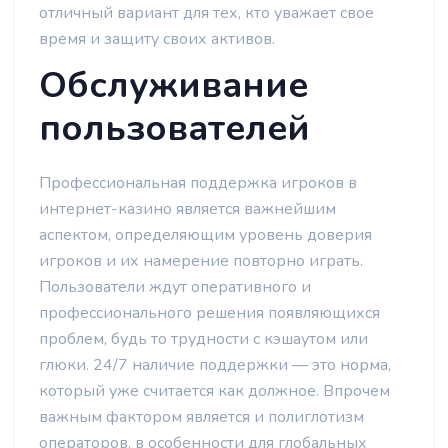
отличный вариант для тех, кто уважает свое
время и защиту своих активов.
Обслуживание
пользователей
Профессиональная поддержка игроков в
интернет-казино является важнейшим
аспектом, определяющим уровень доверия
игроков и их намерение повторно играть.
Пользователи ждут оперативного и
профессионального решения появляющихся
проблем, будь то трудности с кэшаутом или
глюки. 24/7 наличие поддержки — это норма,
который уже считается как должное. Впрочем
важным фактором является и полиглотизм
операторов, в особенности для глобальных