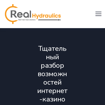
Тщатель
ный
разбор
возможн
остей
интернет
-казино