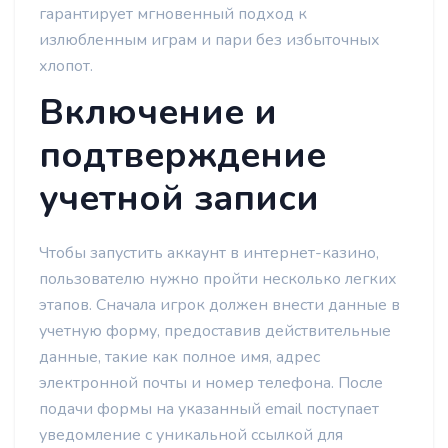
гарантирует мгновенный подход к
излюбленным играм и пари без избыточных
хлопот.
Включение и
подтверждение
учетной записи
Чтобы запустить аккаунт в интернет-казино,
пользователю нужно пройти несколько легких
этапов. Сначала игрок должен внести данные в
учетную форму, предоставив действительные
данные, такие как полное имя, адрес
электронной почты и номер телефона. После
подачи формы на указанный email поступает
уведомление с уникальной ссылкой для