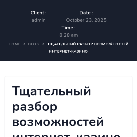
Client :
Date :
admin
October 23, 2025
Time :
8:28 am
HOME
BLOG
ТЩАТЕЛЬНЫЙ РАЗБОР ВОЗМОЖНОСТЕЙ
ИНТЕРНЕТ-КАЗИНО
Тщательный
разбор
возможностей