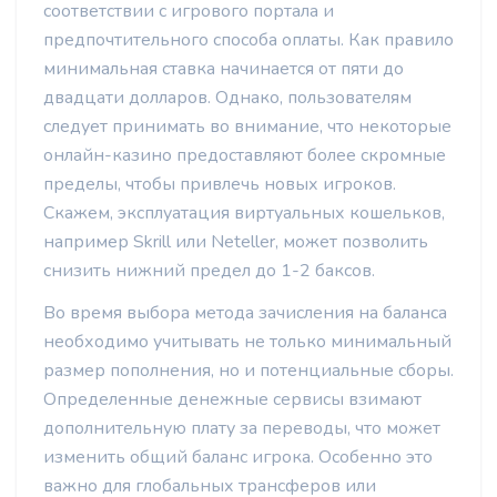
соответствии с игрового портала и
предпочтительного способа оплаты. Как правило
минимальная ставка начинается от пяти до
двадцати долларов. Однако, пользователям
следует принимать во внимание, что некоторые
онлайн-казино предоставляют более скромные
пределы, чтобы привлечь новых игроков.
Скажем, эксплуатация виртуальных кошельков,
например Skrill или Neteller, может позволить
снизить нижний предел до 1-2 баксов.
Во время выбора метода зачисления на баланса
необходимо учитывать не только минимальный
размер пополнения, но и потенциальные сборы.
Определенные денежные сервисы взимают
дополнительную плату за переводы, что может
изменить общий баланс игрока. Особенно это
важно для глобальных трансферов или