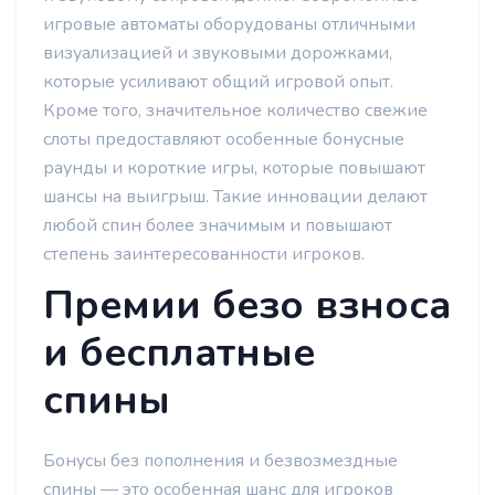
игровые автоматы оборудованы отличными
визуализацией и звуковыми дорожками,
которые усиливают общий игровой опыт.
Кроме того, значительное количество свежие
слоты предоставляют особенные бонусные
раунды и короткие игры, которые повышают
шансы на выигрыш. Такие инновации делают
любой спин более значимым и повышают
степень заинтересованности игроков.
Премии безо взноса
и бесплатные
спины
Бонусы без пополнения и безвозмездные
спины — это особенная шанс для игроков