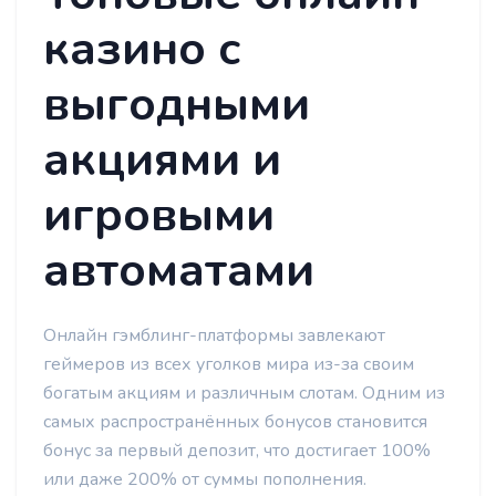
казино с
выгодными
акциями и
игровыми
автоматами
Онлайн гэмблинг-платформы завлекают
геймеров из всех уголков мира из-за своим
богатым акциям и различным слотам. Одним из
самых распространённых бонусов становится
бонус за первый депозит, что достигает 100%
или даже 200% от суммы пополнения.