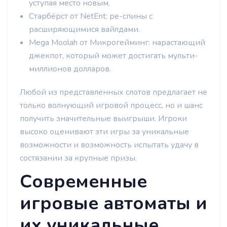
уступая место новым.
Старбёрст от NetEnt: ре-спины с
расширяющимися вайлдами.
Mega Moolah от Микрогейминг: нарастающий
джекпот, который может достигать мульти-
миллионов долларов.
Любой из представленных слотов предлагает не
только волнующий игровой процесс, но и шанс
получить значительные выигрыши. Игроки
высоко оценивают эти игры за уникальные
возможности и возможность испытать удачу в
состязании за крупные призы.
Современные
игровые автоматы и
их уникальные