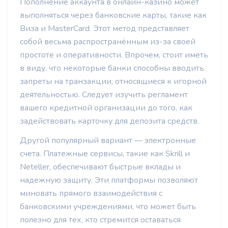
Пополнение аккаунта в онлайн-казино может
выполняться через банковские карты, такие как
Виза и MasterCard. Этот метод представляет
собой весьма распространённым из-за своей
простоте и оперативности. Впрочем, стоит иметь
в виду, что некоторые банки способны вводить
запреты на транзакции, относящиеся к игорной
деятельностью. Следует изучить регламент
вашего кредитной организации до того, как
задействовать карточку для депозита средств.
Другой популярный вариант — электронные
счета. Платежные сервисы, такие как Skrill и
Neteller, обеспечивают быстрые вклады и
надежную защиту. Эти платформы позволяют
миновать прямого взаимодействия с
банковскими учреждениями, что может быть
полезно для тех, кто стремится оставаться