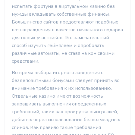
испытать фортуна в виртуальном казино без
нужды вкладывать собственные финансы.
Большинство сайтов предоставляют подобные
вознаграждения в качестве начального подарка
для новых участников. Это замечательный
способ изучить геймплеем и опробовать
различные автоматы, не ставя на кон своими
средствами.
Во время выбора игорного заведения с
бездепозитными бонусами следует принять во
внимание требования к их использованию.
Отдельные казино имеют возможность
запрашивать выполнения определенных
требований, таких как прокрутка выигрышей,
добытых через использование безвозмездных
спинов. Как правило такие требования