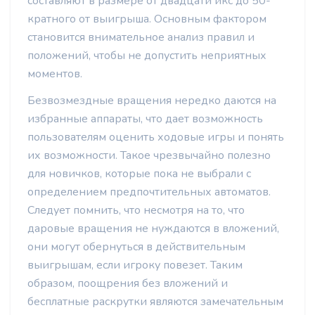
составляют в размере от двадцати икс до 50-
кратного от выигрыша. Основным фактором
становится внимательное анализ правил и
положений, чтобы не допустить неприятных
моментов.
Безвозмездные вращения нередко даются на
избранные аппараты, что дает возможность
пользователям оценить ходовые игры и понять
их возможности. Такое чрезвычайно полезно
для новичков, которые пока не выбрали с
определением предпочтительных автоматов.
Следует помнить, что несмотря на то, что
даровые вращения не нуждаются в вложений,
они могут обернуться в действительным
выигрышам, если игроку повезет. Таким
образом, поощрения без вложений и
бесплатные раскрутки являются замечательным