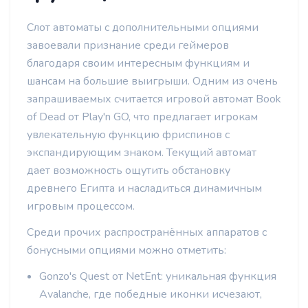
Слот автоматы с дополнительными опциями
завоевали признание среди геймеров
благодаря своим интересным функциям и
шансам на большие выигрыши. Одним из очень
запрашиваемых считается игровой автомат Book
of Dead от Play'n GO, что предлагает игрокам
увлекательную функцию фриспинов с
экспандирующим знаком. Текущий автомат
дает возможность ощутить обстановку
древнего Египта и насладиться динамичным
игровым процессом.
Среди прочих распространённых аппаратов с
бонусными опциями можно отметить:
Gonzo's Quest от NetEnt: уникальная функция
Avalanche, где победные иконки исчезают,