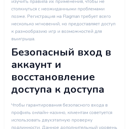
изучить правила их применения, чтобы не
столкнуться с неожиданными проблемами
позже. Регистрация на Flagman требует всего
несколько мгновений, но предоставляет доступ
к разнообразию игр и возможностей для
выигрыша.
Безопасный вход в
аккаунт и
восстановление
доступа к доступа
Чтобы гарантирования безопасного входа в
профиль онлайн-казино, клиентам советуется
использовать двухэтапную проверку
подлинности. Данное дополнительный уровень