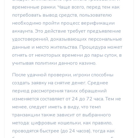
временные рамки. Чаще всего, перед тем как
потребовать вывод средств, пользователю
необходимо пройти процесс верификации
аккаунта. Это действие требует предъявление
удостоверений, доказывающих персональные
данные и место жительства. Процедура может
отнять от некоторых времени до пары суток, в
учитывая политики данного казино.
После удачной проверки, игроки способны
создать заявку на снятие денег. Среднее
период рассмотрения таких обращений
изменяется составляет от 24 до 72 часа. Тем не
менее, следует иметь в виду, что темп
транзакции также зависит от выбранного
метода: цифровые кошельки, как правило,
проводятся быстрее (до 24 часов), тогда как