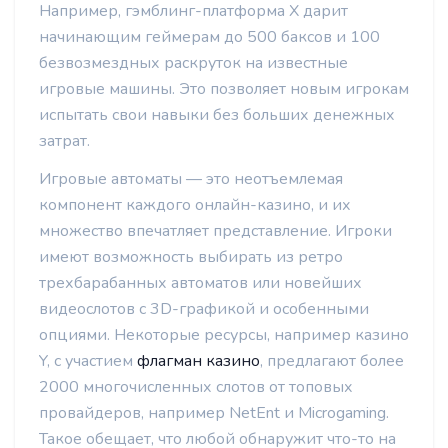
Например, гэмблинг-платформа X дарит
начинающим геймерам до 500 баксов и 100
безвозмездных раскруток на известные
игровые машины. Это позволяет новым игрокам
испытать свои навыки без больших денежных
затрат.
Игровые автоматы — это неотъемлемая
компонент каждого онлайн-казино, и их
множество впечатляет представление. Игроки
имеют возможность выбирать из ретро
трехбарабанных автоматов или новейших
видеослотов с 3D-графикой и особенными
опциями. Некоторые ресурсы, например казино
Y, с участием
флагман казино
, предлагают более
2000 многочисленных слотов от топовых
провайдеров, например NetEnt и Microgaming.
Такое обещает, что любой обнаружит что-то на