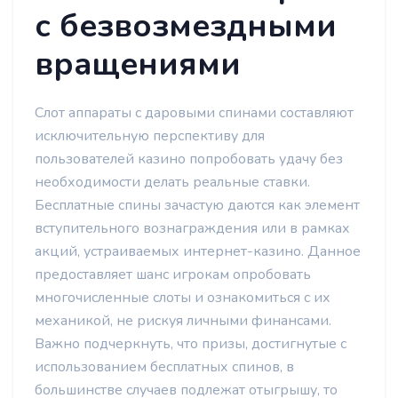
с безвозмездными
вращениями
Слот аппараты с даровыми спинами составляют
исключительную перспективу для
пользователей казино попробовать удачу без
необходимости делать реальные ставки.
Бесплатные спины зачастую даются как элемент
вступительного вознаграждения или в рамках
акций, устраиваемых интернет-казино. Данное
предоставляет шанс игрокам опробовать
многочисленные слоты и ознакомиться с их
механикой, не рискуя личными финансами.
Важно подчеркнуть, что призы, достигнутые с
использованием бесплатных спинов, в
большинстве случаев подлежат отыгрышу, то