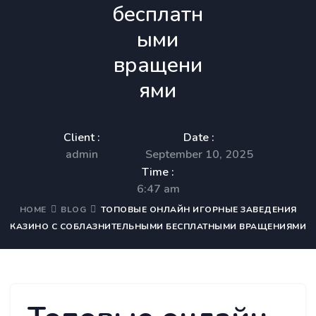
бесплатн
ыми
вращени
ями
Client :
Date :
admin
September 10, 2025
Time :
6:47 am
HOME
BLOG
ТОПОВЫЕ ОНЛАЙН ИГОРНЫЕ ЗАВЕДЕНИЯ
КАЗИНО С СОБЛАЗНИТЕЛЬНЫМИ БЕСПЛАТНЫМИ ВРАЩЕНИЯМИ