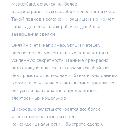
MasterCard, остается наиболее
распространенным способом пополнения счета.
Такой подход несложен и защищен, но может
занять до нескольких рабочих дней для
завершения сделки.
Онлайн счета, например, Skrill и Neteller,
обеспечивают моментальные пополнения и
усиленную секретность. Данные прекрасно
подходящие для тех, кто стремится обойтись
без прямого использования банковских данных.
Кроме того, многие онлайн-казино предлагают
бонусы за пользование определенных
электронных кошельков.
Цифровые валюты становятся все более
известными благодаря своей
конфиденциальности и быстроте сделок.