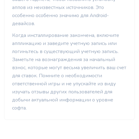
аппов из неизвестных источников. Это
особенно особенно значимо для Android-
девайсов.
Когда инсталлирование закончена, включите
аппликацию и заведите учетную запись или
логиньтесь в существующий учетную запись.
Заметьте на вознаграждения за начальный
взнос, которые могут весьма увеличить ваш счет
для ставок. Помните о необходимости
ответственной игры и не упускайте из виду
изучать отзывы других пользователей для
добычи актуальной информации о уровне
софта.