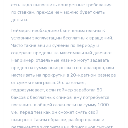
есть надо выполнить конкретные требования
по ставкам, прежде чем можно будет снять
деньги.
Геймеры необходимо быть внимательны к
условиям эксплуатации бесплатных вращений.
Часто такие акции сужены по периоду и
содержат пределы на максимальный джекпот.
Например, отдельные казино могут задавать
предел на сумму выигрыша в сто долларов, или
настаивать на прокрутки в 20-кратном размере
от суммы выигрыша. Это означает,
подразумевает, если геймер заработал 50
баксов с бесплатных спинов, ему потребуется
поставить в общей сложности на сумму 1000
у.е., перед тем как он сможет снять свой
выигрыш. Таким образом, разбор правил и
регламентов эксплуатации фриспинов сможет