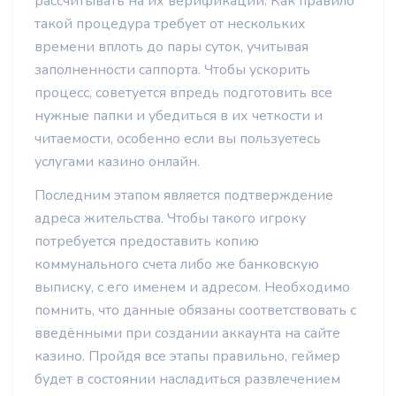
рассчитывать на их верификации. Как правило
такой процедура требует от нескольких
времени вплоть до пары суток, учитывая
заполненности саппорта. Чтобы ускорить
процесс, советуется впредь подготовить все
нужные папки и убедиться в их четкости и
читаемости, особенно если вы пользуетесь
услугами казино онлайн.
Последним этапом является подтверждение
адреса жительства. Чтобы такого игроку
потребуется предоставить копию
коммунального счета либо же банковскую
выписку, с его именем и адресом. Необходимо
помнить, что данные обязаны соответствовать с
введёнными при создании аккаунта на сайте
казино. Пройдя все этапы правильно, геймер
будет в состоянии насладиться развлечением