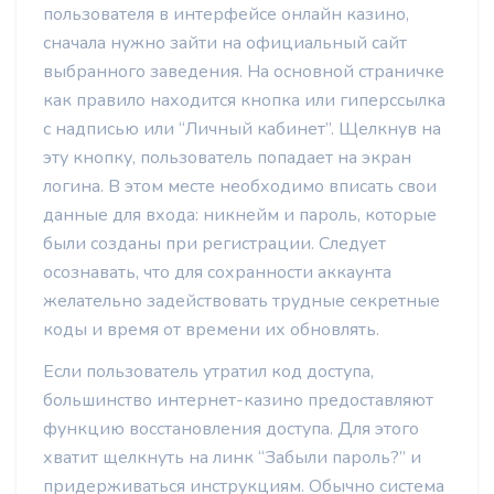
пользователя в интерфейсе онлайн казино,
сначала нужно зайти на официальный сайт
выбранного заведения. На основной страничке
как правило находится кнопка или гиперссылка
с надписью или “Личный кабинет”. Щелкнув на
эту кнопку, пользователь попадает на экран
логина. В этом месте необходимо вписать свои
данные для входа: никнейм и пароль, которые
были созданы при регистрации. Следует
осознавать, что для сохранности аккаунта
желательно задействовать трудные секретные
коды и время от времени их обновлять.
Если пользователь утратил код доступа,
большинство интернет-казино предоставляют
функцию восстановления доступа. Для этого
хватит щелкнуть на линк “Забыли пароль?” и
придерживаться инструкциям. Обычно система