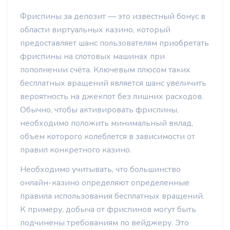
Фриспины за депозит — это известный бонус в
области виртуальных казино, который
предоставляет шанс пользователям приобретать
фриспины на слотовых машинах при
пополнении счёта. Ключевым плюсом таких
бесплатных вращений является шанс увеличить
вероятность на джекпот без лишних расходов.
Обычно, чтобы активировать фриспины,
необходимо положить минимальный вклад,
объем которого колеблется в зависимости от
правил конкретного казино.
Необходимо учитывать, что большинство
онлайн-казино определяют определенные
правила использования бесплатных вращений.
К примеру, добыча от фриспинов могут быть
подчинены требованиям по вейджеру. Это