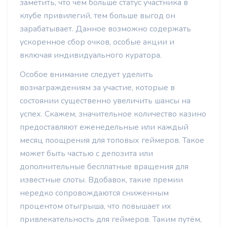
заметить, что чем больше статус участника в
клубе привилегий, тем больше выгод он
зарабатывает. Данное возможно содержать
ускоренное сбор очков, особые акции и
включая индивидуального куратора.
Особое внимание следует уделить
вознаграждениям за участие, которые в
состоянии существенно увеличить шансы на
успех. Скажем, значительное количество казино
предоставляют еженедельные или каждый
месяц поощрения для топовых геймеров. Такое
может быть частью с депозита или
дополнительные бесплатные вращения для
известные слоты. Вдобавок, такие премии
нередко сопровождаются сниженным
процентом отыгрыша, что повышает их
привлекательность для геймеров. Таким путём,