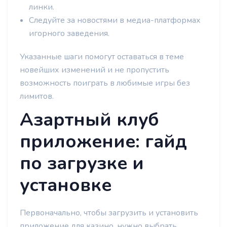
линки.
Следуйте за новостями в медиа-платформах
игорного заведения.
Указанные шаги помогут оставаться в теме
новейших изменений и не пропустить
возможность поиграть в любимые игры без
лимитов.
Азартный клуб
приложение: гайд
по загрузке и
установке
Первоначально, чтобы загрузить и установить
приложение для казино, нужно выбрать