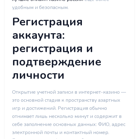
удобным и безопасным.
Регистрация
аккаунта:
регистрация и
подтверждение
личности
Открытие учетной записи в интернет-казино —
это основной стадия к пространству азартных
игр и достижений. Регистрация обычно
отнимает лишь несколько минут и содержит в
себе заполнение основных данных: ФИО, адрес
электронной почты и контактный номер.