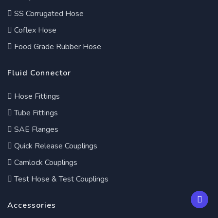
SS Corrugated Hose
Coflex Hose
Food Grade Rubber Hose
Fluid Connector
Hose Fittings
Tube Fittings
SAE Flanges
Quick Release Couplings
Camlock Couplings
Test Hose & Test Couplings
Accessories