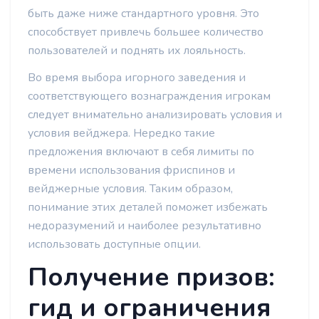
быть даже ниже стандартного уровня. Это
способствует привлечь большее количество
пользователей и поднять их лояльность.
Во время выбора игорного заведения и
соответствующего вознаграждения игрокам
следует внимательно анализировать условия и
условия вейджера. Нередко такие
предложения включают в себя лимиты по
времени использования фриспинов и
вейджерные условия. Таким образом,
понимание этих деталей поможет избежать
недоразумений и наиболее результативно
использовать доступные опции.
Получение призов:
гид и ограничения