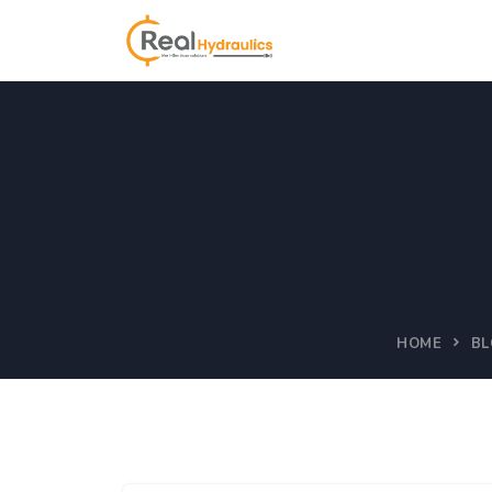
HOME
BL