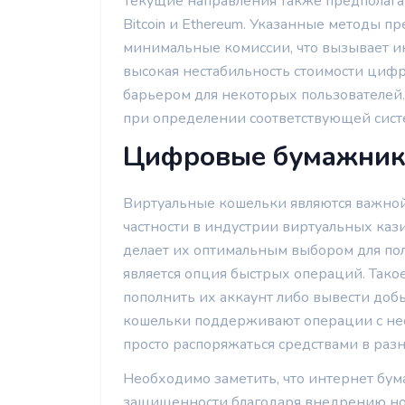
Текущие направления также предполага
Bitcoin и Ethereum. Указанные методы 
минимальные комиссии, что вызывает ин
высокая нестабильность стоимости циф
барьером для некоторых пользователей.
при определении соответствующей сист
Цифровые бумажни
Виртуальные кошельки являются важной
частности в индустрии виртуальных кази
делает их оптимальным выбором для пол
является опция быстрых операций. Такое
пополнить их аккаунт либо вывести доб
кошельки поддерживают операции с нес
просто распоряжаться средствами в раз
Необходимо заметить, что интернет бу
защищенности благодаря внедрению но