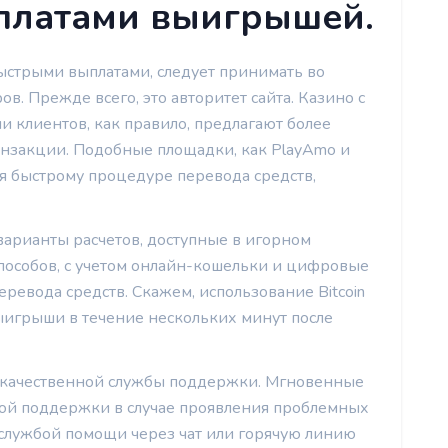
платами выигрышей.
ыстрыми выплатами, следует принимать во
. Прежде всего, это авторитет сайта. Казино с
 клиентов, как правило, предлагают более
нзакции. Подобные площадки, как PlayAmo и
ря быстрому процедуре перевода средств,
варианты расчетов, доступные в игорном
пособов, с учетом онлайн-кошельки и цифровые
еревода средств. Скажем, использование Bitcoin
выигрыши в течение нескольких минут после
 качественной службы поддержки. Мгновенные
ой поддержки в случае проявления проблемных
 службой помощи через чат или горячую линию