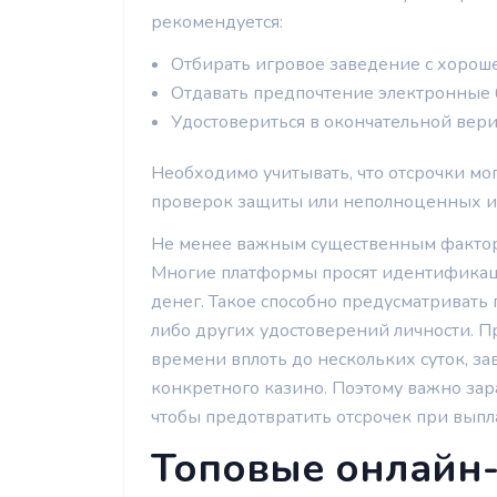
рекомендуется:
Отбирать игровое заведение с хорош
Отдавать предпочтение электронные 
Удостовериться в окончательной вер
Необходимо учитывать, что отсрочки мо
проверок защиты или неполноценных и
Не менее важным существенным фактор
Многие платформы просят идентификац
денег. Такое способно предусматривать
либо других удостоверений личности. П
времени вплоть до нескольких суток, з
конкретного казино. Поэтому важно зар
чтобы предотвратить отсрочек при вып
Топовые онлайн-