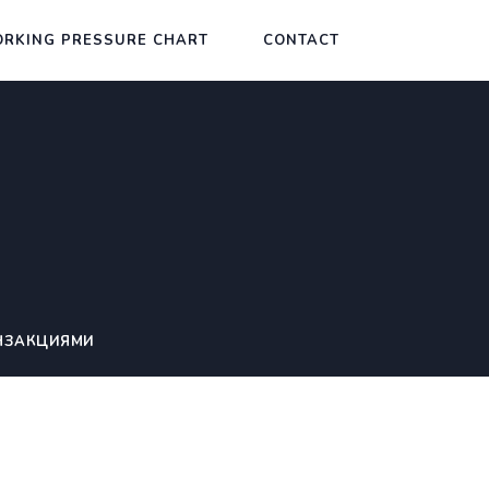
RKING PRESSURE CHART
CONTACT
АНЗАКЦИЯМИ