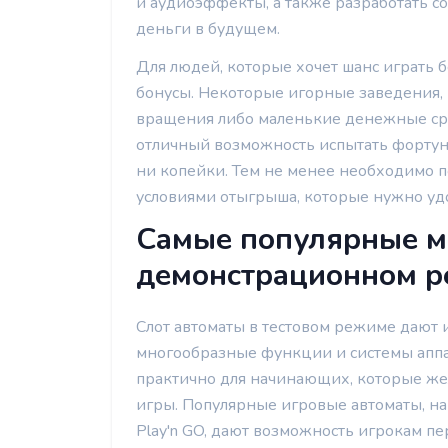
и аудиоэффекты, а также разработать с
деньги в будущем.
Для людей, которые хочет шанс играть 
бонусы. Некоторые игорные заведения, 
вращения либо маленькие денежные сре
отличный возможность испытать фортун
ни копейки. Тем не менее необходимо по
условиями отыгрыша, которые нужно уд
Самые популярные 
демонстрационном 
Слот автоматы в тестовом режиме дают
многообразные функции и системы аппар
практично для начинающих, которые же
игры. Популярные игровые автоматы, нап
Play'n GO, дают возможность игрокам 