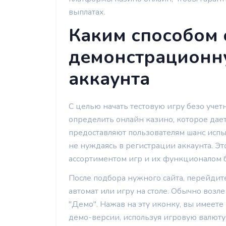
выплатах.
Каким способом 
демонстрационну
аккаунта
С целью начать тестовую игру безо уче
определить онлайн казино, которое дае
предоставляют пользователям шанс исп
не нуждаясь в регистрации аккаунта. Эт
ассортиментом игр и их функционалом б
После подбора нужного сайта, перейдит
автомат или игру на столе. Обычно возле
"Демо". Нажав на эту иконку, вы имеет
демо-версии, используя игровую валюту