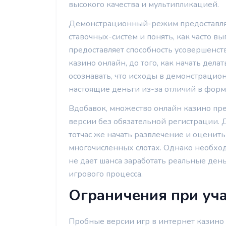
высокого качества и мультипликацией.
Демонстрационный-режим предоставляе
ставочных-систем и понять, как часто 
предоставляет способность усовершенств
казино онлайн, до того, как начать дел
осознавать, что исходы в демонстрацио
настоящие деньги из-за отличий в форм
Вдобавок, множество онлайн казино пр
версии без обязательной регистрации. Д
тотчас же начать развлечение и оценит
многочисленных слотах. Однако необход
не дает шанса заработать реальные ден
игрового процесса.
Ограничения при уча
Пробные версии игр в интернет казино