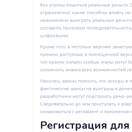
без угрозы лишиться реальные деньги. 
ограничений, какие способны влиять на
невозможно выиграть реальные деньги. Т
составить призовую последовательность
цифровыми.
Кроме того, в тестовых версиях зачаст
премии, доступные в полноценной верс
топ казино онлайн особые этапы могут 
осложнить анализ всех возможностей игр
Наконец, важно помнить, что исходы в т
фактические шансы на выигрыш в денеж
разработчики могут подстроить демо-ре
Следовательно до чем приступать к азар
ознакомиться с регламент и положения 
Регистрация для