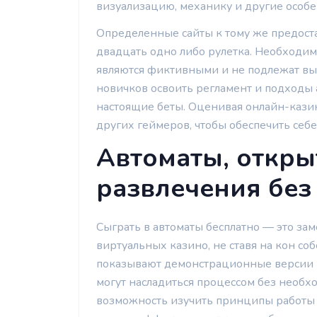
визуализацию, механику и другие особе
Определенные сайты к тому же предоста
двадцать одно либо рулетка. Необходим
являются фиктивными и не подлежат выв
новичков освоить регламент и подходы а
настоящие беты. Оценивая онлайн-казин
других геймеров, чтобы обеспечить се
Автоматы, откры
развлечения без
Сыграть в автоматы бесплатно — это за
виртуальных казино, не ставя на кон со
показывают демонстрационные версии и
могут насладиться процессом без необх
возможность изучить принципы работы 