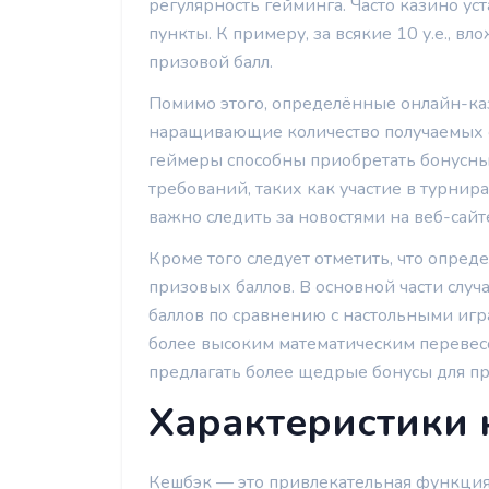
регулярность гейминга. Часто казино ус
пункты. К примеру, за всякие 10 у.е., в
призовой балл.
Помимо этого, определённые онлайн-ка
наращивающие количество получаемых о
геймеры способны приобретать бонусны
требований, таких как участие в турнира
важно следить за новостями на веб-сайт
Кроме того следует отметить, что опред
призовых баллов. В основной части слу
баллов по сравнению с настольными игра
более высоким математическим перевесо
предлагать более щедрые бонусы для пр
Характеристики 
Кешбэк — это привлекательная функция,