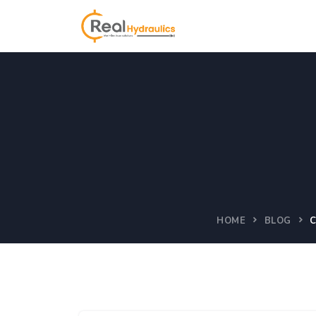
HOME
BLOG