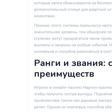
которые затем обмениваются на бесплат
дополнительный стимул для азартной иг
клиентами.
Помимо, этого, системы лояльности част
значительнее уровень, тем обширнее пл
ступенях могут предлагаться такие прив
выплаты и запросы на особые события. Н
уникальна и способна различаться в соо
Ранги и звания:
преимуществ
Игроки в онлайн-казино Мартин казино ч
чтобы получить экстра выгоды. Подняти
привилегиям, таким как даровые раскру
денег. Одним из ключевых способов обе