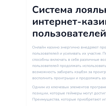
Система лояльн
интернет-каз
пользователе
Онлайн казино энергично внедряют про
пользователей и усиливать их участие
способны включать в себя различные в
пользователей продолжать использовать
возможность забирать кэшбэк за проигр
восполнить проигрыши и продолжать аз
Одним из ключевых элементов программ 
позиции, которые геймеры могут достига
Преимущества, которые приобретают игр