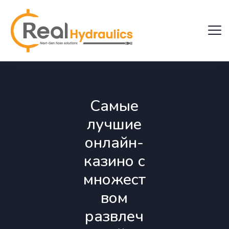
Самые
лучшие
онлайн-
казино с
множест
вом
развлеч