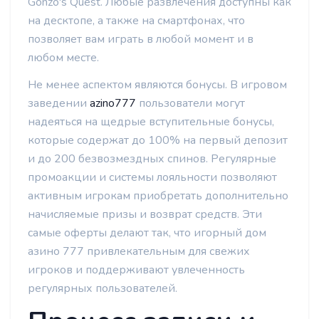
Gonzo's Quest. Любые развлечения доступны как
на десктопе, а также на смартфонах, что
позволяет вам играть в любой момент и в
любом месте.
Не менее аспектом являются бонусы. В игровом
заведении
azino777
пользователи могут
надеяться на щедрые вступительные бонусы,
которые содержат до 100% на первый депозит
и до 200 безвозмездных спинов. Регулярные
промоакции и системы лояльности позволяют
активным игрокам приобретать дополнительно
начисляемые призы и возврат средств. Эти
самые оферты делают так, что игорный дом
азино 777 привлекательным для свежих
игроков и поддерживают увлеченность
регулярных пользователей.