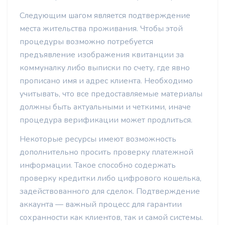
Следующим шагом является подтверждение
места жительства проживания. Чтобы этой
процедуры возможно потребуется
предъявление изображения квитанции за
коммуналку либо выписки по счету, где явно
прописано имя и адрес клиента. Необходимо
учитывать, что все предоставляемые материалы
должны быть актуальными и четкими, иначе
процедура верификации может продлиться.
Некоторые ресурсы имеют возможность
дополнительно просить проверку платежной
информации. Такое способно содержать
проверку кредитки либо цифрового кошелька,
задействованного для сделок. Подтверждение
аккаунта — важный процесс для гарантии
сохранности как клиентов, так и самой системы.