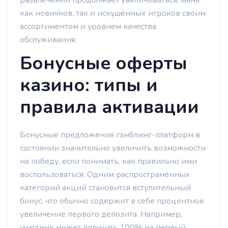
развлечений продолжает увеличиваться, маня
как новичков, так и искушённых игроков своим
ассортиментом и уровнем качества
обслуживания.
Бонусные оферты
казино: типы и
правила активации
Бонусные предложения гэмблинг-платформ в
состоянии значительно увеличить возможности
на победу, если понимать, как правильно ими
воспользоваться. Одним распространённых
категорий акций становится вступительный
бонус, что обычно содержит в себе процентное
увеличение первого депозита. Например,
участник может получить 100% на первый