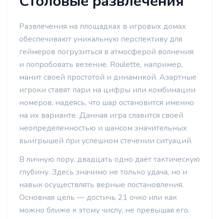
Столовые развлечения
Развлечения на площадках в игровых домах
обеспечивают уникальную перспективу для
геймеров погрузиться в атмосферой волнения
и попробовать везение. Roulette, например,
манит своей простотой и динамикой. Азартные
игроки ставят пари на цифры или комбинации
номеров, надеясь, что шар остановится именно
на их варианте. Данная игра славится своей
неопределенностью и шансом значительных
выигрышей при успешном стечении ситуаций.
В личную пору, двадцать одно даёт тактическую
глубину. Здесь значимо не только удача, но и
навык осуществлять верные постановления.
Основная цель — достичь 21 очко или как
можно ближе к этому числу, не превышая его.