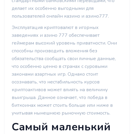
стандартными банковскими переводами, что
делает их особенно выгодными для
пользователей онлайн казино и азино777.
Эксплуатация криптовалют в игорных
заведениях и азино 777 обеспечивает
геймерам высокий уровень приватности. Они
способны производить вложения без
обязательства сообщать свои личные данные,
что особенно ценно в странах с суровыми
законами азартных игр. Однако стоит
осознавать, что нестабильность курсов
криптоактивов может влиять на величину
выигрыша. Данное означает, что победа в
биткоинах может стоить больше или ниже в
учитывая нынешнюю рыночную стоимость.
Самый маленький