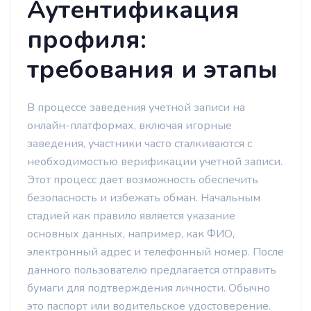
Аутентификация
профиля:
требования и этапы
В процессе заведения учетной записи на
онлайн-платформах, включая игорные
заведения, участники часто сталкиваются с
необходимостью верификации учетной записи.
Этот процесс дает возможность обеспечить
безопасность и избежать обман. Начальным
стадией как правило является указание
основных данных, например, как ФИО,
электронный адрес и телефонный номер. После
данного пользователю предлагается отправить
бумаги для подтверждения личности. Обычно
это паспорт или водительское удостоверение.