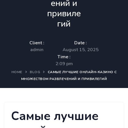
ений и
привиле
гий
Client :
Date :
admin
August 15, 2025
Time :
2:09 pm
HOME
BLOG
САМЫЕ ЛУЧШИЕ ОНЛАЙН-КАЗИНО С
МНОЖЕСТВОМ РАЗВЛЕЧЕНИЙ И ПРИВИЛЕГИЙ
Самые лучшие