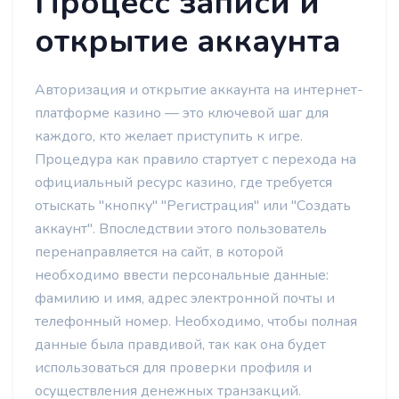
Процесс записи и
открытие аккаунта
Авторизация и открытие аккаунта на интернет-
платформе казино — это ключевой шаг для
каждого, кто желает приступить к игре.
Процедура как правило стартует с перехода на
официальный ресурс казино, где требуется
отыскать "кнопку" "Регистрация" или "Создать
аккаунт". Впоследствии этого пользователь
перенаправляется на сайт, в которой
необходимо ввести персональные данные:
фамилию и имя, адрес электронной почты и
телефонный номер. Необходимо, чтобы полная
данные была правдивой, так как она будет
использоваться для проверки профиля и
осуществления денежных транзакций.