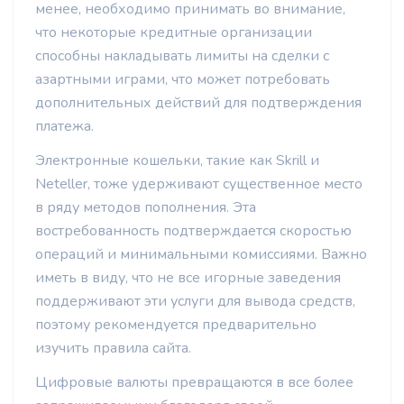
менее, необходимо принимать во внимание,
что некоторые кредитные организации
способны накладывать лимиты на сделки с
азартными играми, что может потребовать
дополнительных действий для подтверждения
платежа.
Электронные кошельки, такие как Skrill и
Neteller, тоже удерживают существенное место
в ряду методов пополнения. Эта
востребованность подтверждается скоростью
операций и минимальными комиссиями. Важно
иметь в виду, что не все игорные заведения
поддерживают эти услуги для вывода средств,
поэтому рекомендуется предварительно
изучить правила сайта.
Цифровые валюты превращаются в все более