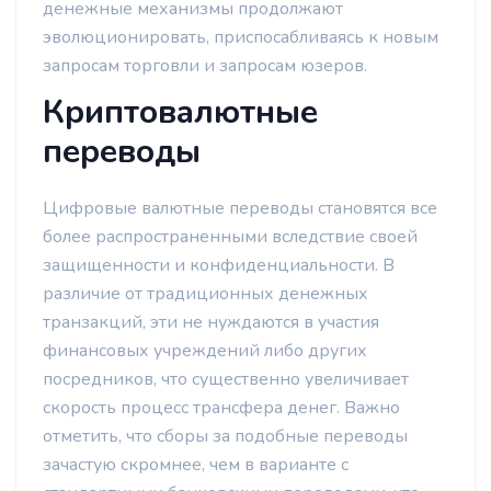
денежные механизмы продолжают
эволюционировать, приспосабливаясь к новым
запросам торговли и запросам юзеров.
Криптовалютные
переводы
Цифровые валютные переводы становятся все
более распространенными вследствие своей
защищенности и конфиденциальности. В
различие от традиционных денежных
транзакций, эти не нуждаются в участия
финансовых учреждений либо других
посредников, что существенно увеличивает
скорость процесс трансфера денег. Важно
отметить, что сборы за подобные переводы
зачастую скромнее, чем в варианте с