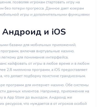
ния, позволяя игрокам стартовать игру на
ом без потери прогресса. Данное дает юзерам
й мобильной игры и дополнительными функциями
 Андроид и iOS
вными базами для мобильных приложений,
 программ, включая виртуальные казино.
 легкому для понимания интерфейса,
анс кайфовать от игры в любое время и в любом
лее 2,8 миллиона программ, а iOS предоставляет
а, что делает подборку поистине грандиозным.
е программ для интернет-казино. Обе системы
ости данных клиентов. Например, приложения на
у в App Store до выходом. Андроид же
х ресурсов, что нуждается в от игроков особой