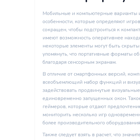
Мобильные и компьютерные варианты и
особенности, которые определяют игров
сокращен, чтобы подстроиться к компак
имеют возможность оперативнее находи
некоторые элементы могут быть скрыт
упомянуть, что портативные форматы о
благодаря сенсорным экранам.
В отличие от смартфонных версий, ком
всеобъемлющий набор функций и визуа
задействовать продвинутые визуальные
единовременно запущенных окон. Тако
геймеров, которые отдают предпочтени
мониторить несколько игр одновремен
более производительного оборудования
Также следует взять в расчет, что знач