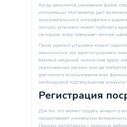
Когда закончится скачивание файла, след
инсталляции. Инсталлятор даст возмож
пользовательского интерфейса и директ
процесс установки может требовать адм
на экране, юзер завершает монтаж vulkan
После удачной установки клиент самосто
залогиниться или зарегистрировать но
базовой сведений: полное имя, адрес э
персональных данных иногда требуется 
для полного использования всех функций
необходимой подтверждение аккаунта ч
Регистрация пос
Для тех, кто желает создать аккаунт в 
предоставляет уникальную возможность
Процесс регистрации с помощью мобиль