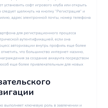
ет установить софт игрового клуба или открыть
о следует щелкнуть на кнопку “Регистрация” и
илию, адрес электронной почты, номер телефона
артфона для регистрационного процесса
трической аутентификацией, если она
процесс авторизации внутрь профиль еще более
отметить, что большинство интернет-казино,
вознаграждения за создание аккаунта посредством
способ еще более привлекательным для новых
вательского
вигации
ино выполняет ключевую роль в завлечении и