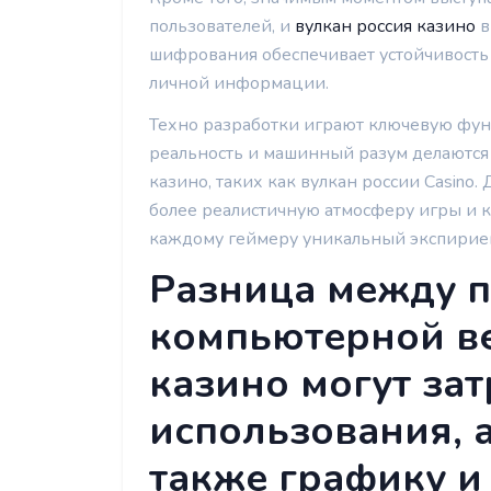
пользователей, и
вулкан россия казино
в
шифрования обеспечивает устойчивост
личной информации.
Техно разработки играют ключевую фу
реальность и машинный разум делаютс
казино, таких как вулкан россии Casin
более реалистичную атмосферу игры и к
каждому геймеру уникальный экспирие
Разница между п
компьютерной в
казино могут зат
использования, а
также графику и