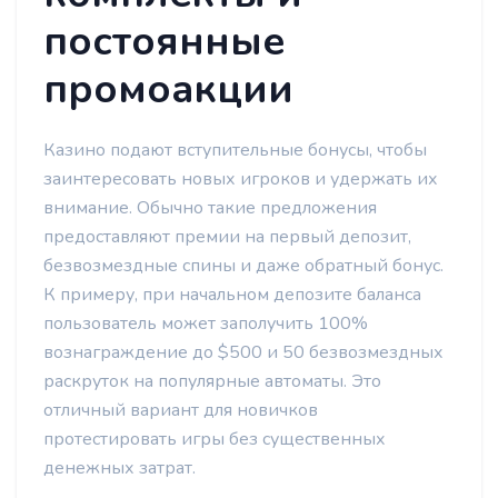
постоянные
промоакции
Казино подают вступительные бонусы, чтобы
заинтересовать новых игроков и удержать их
внимание. Обычно такие предложения
предоставляют премии на первый депозит,
безвозмездные спины и даже обратный бонус.
К примеру, при начальном депозите баланса
пользователь может заполучить 100%
вознаграждение до $500 и 50 безвозмездных
раскруток на популярные автоматы. Это
отличный вариант для новичков
протестировать игры без существенных
денежных затрат.