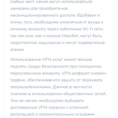
слабых мест, какие могут использоваться
хакерами для приобретения
несанкционированного доступа. Вдобавок к
этому, того, необходимо уклоняться от входа к
личному аккаунту через публичные Wi-Fi сети,
так как они, как и казино Максбет, могут быть
недостаточно защищены и могут подвергаться
атакам.
Использование VPN-услуг может весьма
поднять градус безопасности при посещении
персональному аккаунту. VPN шифрует онлайн-
трафик, обеспечивая его защиту от перехвата
злоумышленниками. Данное в частности
значимо в использовании общественных сетей.
Тем не менее необходимо выбирать
достоверные VPN-сервисы с отличной
репутацией и положительными отзывами