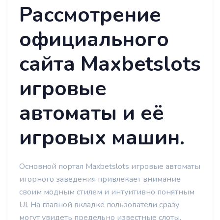
Рассмотрение
официального
сайта Maxbetslots
игровые
автоматы и её
игровых машин.
Основной портал Maxbetslots игровые автоматы
игорного заведения привлекает внимание
своим модным стилем и интуитивно понятным
UI. На главной вкладке пользователи сразу
могут увидеть предельно известные слоты,