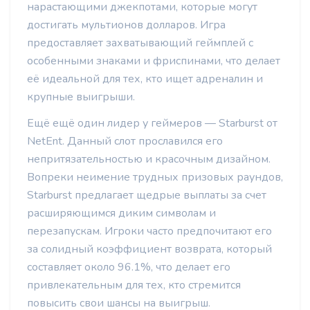
нарастающими джекпотами, которые могут
достигать мультионов долларов. Игра
предоставляет захватывающий геймплей с
особенными знаками и фриспинами, что делает
её идеальной для тех, кто ищет адреналин и
крупные выигрыши.
Ещё ещё один лидер у геймеров — Starburst от
NetEnt. Данный слот прославился его
непритязательностью и красочным дизайном.
Вопреки неимение трудных призовых раундов,
Starburst предлагает щедрые выплаты за счет
расширяющимся диким символам и
перезапускам. Игроки часто предпочитают его
за солидный коэффициент возврата, который
составляет около 96.1%, что делает его
привлекательным для тех, кто стремится
повысить свои шансы на выигрыш.