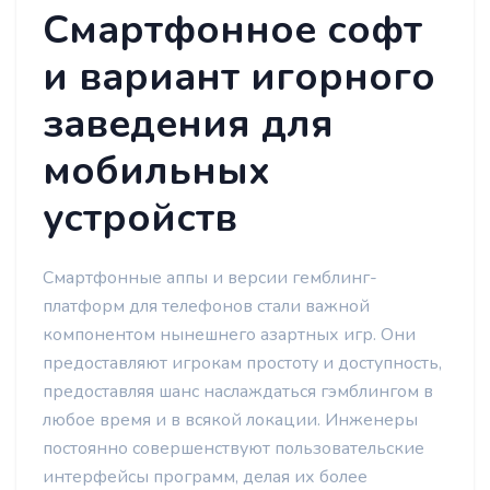
Смартфонное софт
и вариант игорного
заведения для
мобильных
устройств
Смартфонные аппы и версии гемблинг-
платформ для телефонов стали важной
компонентом нынешнего азартных игр. Они
предоставляют игрокам простоту и доступность,
предоставляя шанс наслаждаться гэмблингом в
любое время и в всякой локации. Инженеры
постоянно совершенствуют пользовательские
интерфейсы программ, делая их более