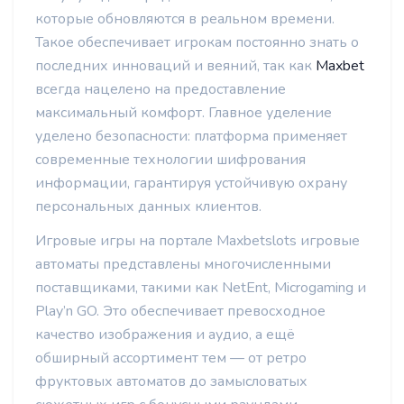
которые обновляются в реальном времени.
Такое обеспечивает игрокам постоянно знать о
последних инноваций и веяний, так как
Maxbet
всегда нацелено на предоставление
максимальный комфорт. Главное уделение
уделено безопасности: платформа применяет
современные технологии шифрования
информации, гарантируя устойчивую охрану
персональных данных клиентов.
Игровые игры на портале Maxbetslots игровые
автоматы представлены многочисленными
поставщиками, такими как NetEnt, Microgaming и
Play’n GO. Это обеспечивает превосходное
качество изображения и аудио, а ещё
обширный ассортимент тем — от ретро
фруктовых автоматов до замысловатых