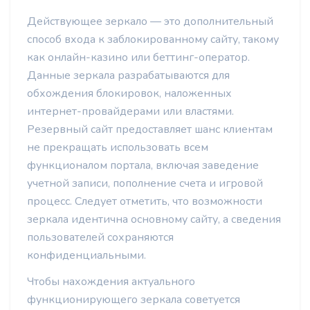
Действующее зеркало — это дополнительный
способ входа к заблокированному сайту, такому
как онлайн-казино или беттинг-оператор.
Данные зеркала разрабатываются для
обхождения блокировок, наложенных
интернет-провайдерами или властями.
Резервный сайт предоставляет шанс клиентам
не прекращать использовать всем
функционалом портала, включая заведение
учетной записи, пополнение счета и игровой
процесс. Следует отметить, что возможности
зеркала идентична основному сайту, а сведения
пользователей сохраняются
конфиденциальными.
Чтобы нахождения актуального
функционирующего зеркала советуется