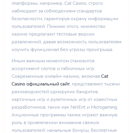
платформы, например, Cat Casino, строго
наблюдают за соблюдением стандартов
безопасности, гарантируя охрану информации
пользователей. Помимо этого, множество
казино предлагают тестовые версии
развлечений, давая возможность пользователям
изучить функционал без угрозы проигрыша.
Иным важным моментом становится
ассортимент слотов и табличных игр.
Современные онлайн-казино, включая
Cat
Casino официальный сайт
, представляют тысячи
разновидностей одноруких бандитов,
карточных игр и рулеточных игр от известных
разработчиков, таких как NetEnt и Microgaming.
Акционные программы также играют важную
роль в привлечении внимания свежих
пользователей: начальные бонусы, бесплатные