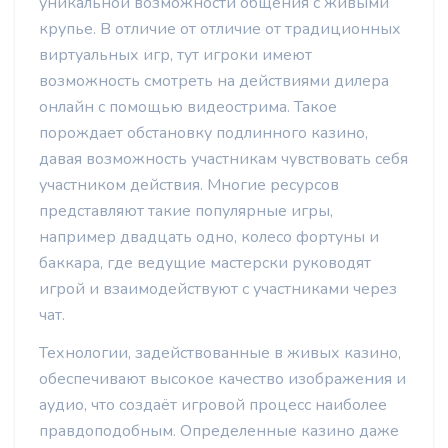
уникальной возможности общения с живыми
крупье. В отличие от отличие от традиционных
виртуальных игр, тут игроки имеют
возможность смотреть на действиями дилера
онлайн с помощью видеострима. Такое
порождает обстановку подлинного казино,
давая возможность участникам чувствовать себя
участником действия. Многие ресурсов
представляют такие популярные игры,
например двадцать одно, колесо фортуны и
баккара, где ведущие мастерски руководят
игрой и взаимодействуют с участниками через
чат.
Технологии, задействованные в живых казино,
обеспечивают высокое качество изображения и
аудио, что создаёт игровой процесс наиболее
правдоподобным. Определенные казино даже