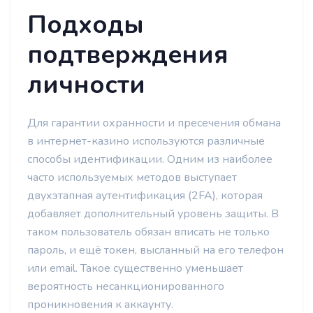
Подходы
подтверждения
личности
Для гарантии охранности и пресечения обмана
в интернет-казино используются различные
способы идентификации. Одним из наиболее
часто используемых методов выступает
двухэтапная аутентификация (2FA), которая
добавляет дополнительный уровень защиты. В
таком пользователь обязан вписать не только
пароль, и ещё токен, высланный на его телефон
или email. Такое существенно уменьшает
вероятность несанкционированного
проникновения к аккаунту.