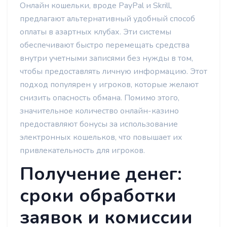
Онлайн кошельки, вроде PayPal и Skrill,
предлагают альтернативный удобный способ
оплаты в азартных клубах. Эти системы
обеспечивают быстро перемещать средства
внутри учетными записями без нужды в том,
чтобы предоставлять личную информацию. Этот
подход популярен у игроков, которые желают
снизить опасность обмана. Помимо этого,
значительное количество онлайн-казино
предоставляют бонусы за использование
электронных кошельков, что повышает их
привлекательность для игроков.
Получение денег:
сроки обработки
заявок и комиссии