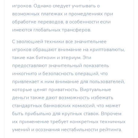
игроков. Однако следует учитывать о
возможных платежах и промедлениях при
обработке переводов, в особенности если
имеются глобальных трансферов.
С эволюцией техники все значительнее
игроков обращают внимание на криптовалюты,
такие как биткоин и этериум. Эти
предоставляют значительный показатель
инкогнито и безопасность операций, что
привлекает к ним внимание для пользователей,
которые ценят приватность. Виртуальные
деньги также дают возможность избежать
стандартных банковских комиссий, что может
быть прибыльно для крупных ставок. Впрочем
их применение требует конкретных техничных
умений и осознания нестабильности рейтинга.