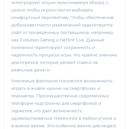
интегрируют опции мультикамера обзора, с
целью чтобы игроки могли выбирать
комфортный перспективу. Чтобы обеспечения
добросовестности развлечений задействуется
софт от проверенных поставщиков, например,
как Evolution Gaming и NetEnt Live. Данные
компании гарантируют сохранность и
надежность процесса игры, что крайне значимо
для игроков, которые делают ставки на
реальные деньги.
Ключевым фактором становится возможность
играть в живое казино на смартфонах и
планшетах. Преимущественно современных
платформ подстроены для смартфонов и
гаджетов, что дает возможность
удовольствоваться геймингом в любом уголке и
в всякое время. Это особенно важно для людей,