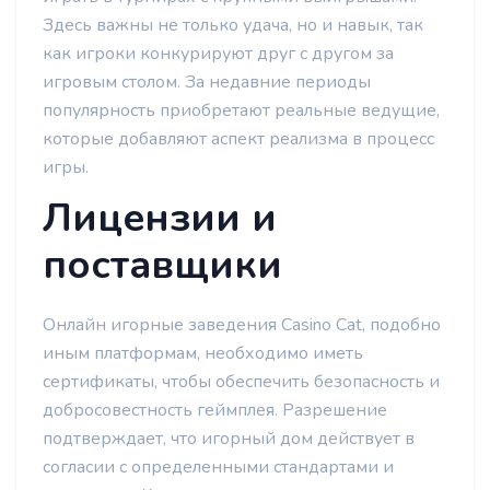
Здесь важны не только удача, но и навык, так
как игроки конкурируют друг с другом за
игровым столом. За недавние периоды
популярность приобретают реальные ведущие,
которые добавляют аспект реализма в процесс
игры.
Лицензии и
поставщики
Онлайн игорные заведения Casino Cat, подобно
иным платформам, необходимо иметь
сертификаты, чтобы обеспечить безопасность и
добросовестность геймплея. Разрешение
подтверждает, что игорный дом действует в
согласии с определенными стандартами и