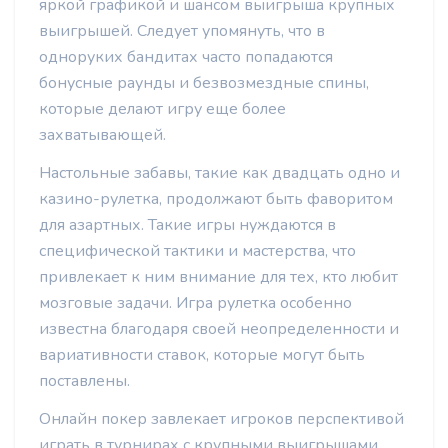
яркой графикой и шансом выигрыша крупных
выигрышей. Следует упомянуть, что в
одноруких бандитах часто попадаются
бонусные раунды и безвозмездные спины,
которые делают игру еще более
захватывающей.
Настольные забавы, такие как двадцать одно и
казино-рулетка, продолжают быть фаворитом
для азартных. Такие игры нуждаются в
специфической тактики и мастерства, что
привлекает к ним внимание для тех, кто любит
мозговые задачи. Игра рулетка особенно
известна благодаря своей неопределенности и
вариативности ставок, которые могут быть
поставлены.
Онлайн покер завлекает игроков перспективой
играть в турнирах с крупными выигрышами.