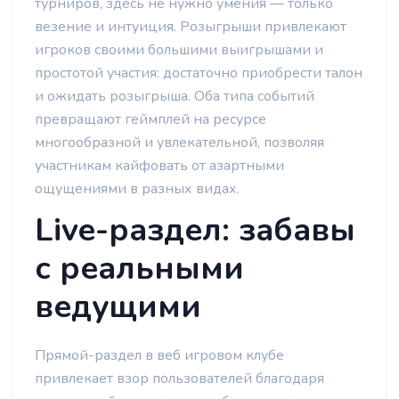
турниров, здесь не нужно умения — только
везение и интуиция. Розыгрыши привлекают
игроков своими большими выигрышами и
простотой участия: достаточно приобрести талон
и ожидать розыгрыша. Оба типа событий
превращают геймплей на ресурсе
многообразной и увлекательной, позволяя
участникам кайфовать от азартными
ощущениями в разных видах.
Live-раздел: забавы
с реальными
ведущими
Прямой-раздел в веб игровом клубе
привлекает взор пользователей благодаря