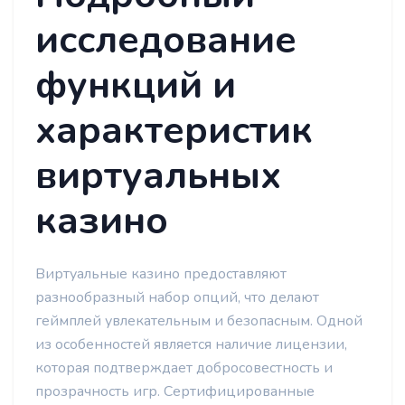
исследование
функций и
характеристик
виртуальных
казино
Виртуальные казино предоставляют
разнообразный набор опций, что делают
геймплей увлекательным и безопасным. Одной
из особенностей является наличие лицензии,
которая подтверждает добросовестность и
прозрачность игр. Сертифицированные