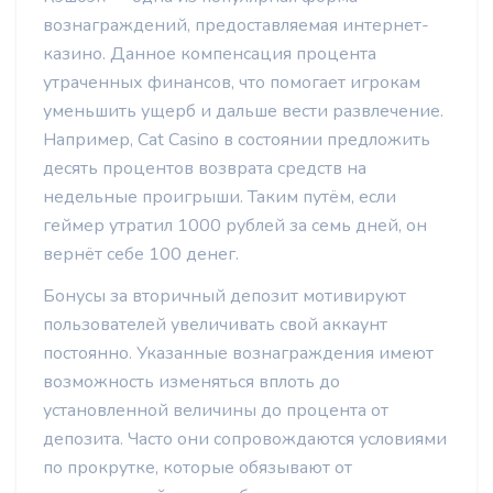
вознаграждений, предоставляемая интернет-
казино. Данное компенсация процента
утраченных финансов, что помогает игрокам
уменьшить ущерб и дальше вести развлечение.
Например, Cat Casino в состоянии предложить
десять процентов возврата средств на
недельные проигрыши. Таким путём, если
геймер утратил 1000 рублей за семь дней, он
вернёт себе 100 денег.
Бонусы за вторичный депозит мотивируют
пользователей увеличивать свой аккаунт
постоянно. Указанные вознаграждения имеют
возможность изменяться вплоть до
установленной величины до процента от
депозита. Часто они сопровождаются условиями
по прокрутке, которые обязывают от