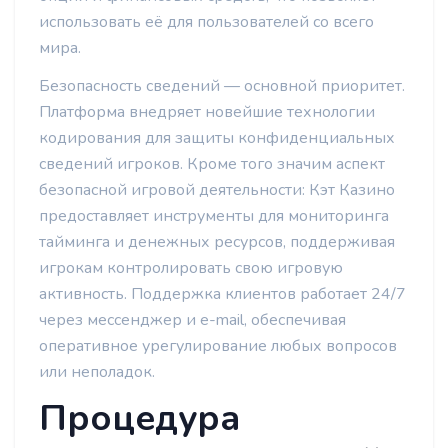
использовать её для пользователей со всего
мира.
Безопасность сведений — основной приоритет.
Платформа внедряет новейшие технологии
кодирования для защиты конфиденциальных
сведений игроков. Кроме того значим аспект
безопасной игровой деятельности: Кэт Казино
предоставляет инструменты для мониторинга
тайминга и денежных ресурсов, поддерживая
игрокам контролировать свою игровую
активность. Поддержка клиентов работает 24/7
через мессенджер и e-mail, обеспечивая
оперативное урегулирование любых вопросов
или неполадок.
Процедура