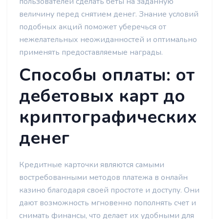
пользователей сделать беты на заданную
величину перед снятием денег. Знание условий
подобных акций поможет уберечься от
нежелательных неожиданностей и оптимально
применять предоставляемые награды.
Способы оплаты: от
дебетовых карт до
криптографических
денег
Кредитные карточки являются самыми
востребованными методов платежа в онлайн
казино благодаря своей простоте и доступу. Они
дают возможность мгновенно пополнять счет и
снимать финансы, что делает их удобными для