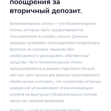
поощрения за
вторичный депозит.
Безвозмездные спины — это безвозмездные
спины, которые часто предоставляются
пользователям в онлайн-казино. Данные
сервисы позволяют пользователям попробовать
фортуна на игровых машинах без
необходимости расходовать собственные
средства. Часто безвозмездные спины
предоставляются в рамках стартового бонуса
или как часть акции для верных пользователей.
Необходимо учитывать, что множество игорных
заведений устанавливают ограничивающие
условия на выигрыш с безвозмездных спинов,
такие как условия вейджера.
Кэшбэк — одна из популярная форма