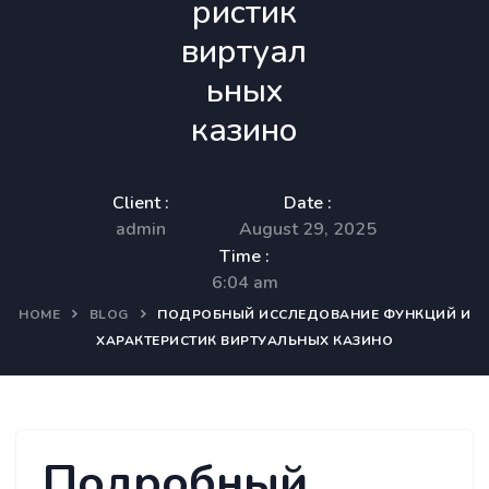
ристик
виртуал
ьных
казино
Client :
Date :
admin
August 29, 2025
Time :
6:04 am
HOME
BLOG
ПОДРОБНЫЙ ИССЛЕДОВАНИЕ ФУНКЦИЙ И
ХАРАКТЕРИСТИК ВИРТУАЛЬНЫХ КАЗИНО
Подробный