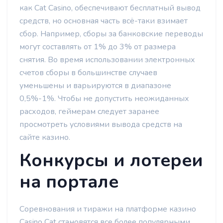
как Cat Casino, обеспечивают бесплатный вывод
средств, но основная часть всё-таки взимает
сбор. Например, сборы за банковские переводы
могут составлять от 1% до 3% от размера
снятия. Во время использовании электронных
счетов сборы в большинстве случаев
уменьшены и варьируются в диапазоне
0,5%-1%. Чтобы не допустить неожиданных
расходов, геймерам следует заранее
просмотреть условиями вывода средств на
сайте казино.
Конкурсы и лотереи
на портале
Соревнования и тиражи на платформе казино
Casino Cat становятся все более популярными