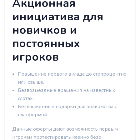
Акционная
инициатива для
новичков и
постоянных
игроков
Повышение первого вклада до стопроцентно
или свыше.
Безвозмездные вращения на известных
слотах.
Безвложенные подарки для знакомства с
платформой.
Данные оферты дают возможность первым
игрокам протестировать казино безо