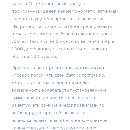
казино. Это компенсация процента
проигранных денег, какой помогает участникам
сократить ущерб и продлить развлечение.
Например, Cat Casino способен предоставлять
десять процентов кэшбэка на еженедельные
убытки. Таким способом, если участник потерял
1000 деревянных за семь дней, он получит
обратно 100 рублей.
Премии за повторный взнос стимулируют
игроков пополнять свой баланс постоянно.
Указанные вознаграждения имеют
возможность колебаться от установленной
суммы вплоть до процента от депозита.
Зачастую эти бонусы имеют правилами по
вейджеру, которые обязывают от
пользователей сделать беты на конкретное
количество денег перед снятием денег.