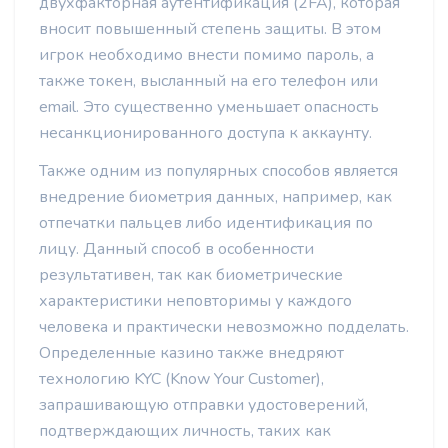
двухфакторная аутентификация (2FA), которая
вносит повышенный степень защиты. В этом
игрок необходимо внести помимо пароль, а
также токен, высланный на его телефон или
email. Это существенно уменьшает опасность
несанкционированного доступа к аккаунту.
Также одним из популярных способов является
внедрение биометрия данных, например, как
отпечатки пальцев либо идентификация по
лицу. Данный способ в особенности
результативен, так как биометрические
характеристики неповторимы у каждого
человека и практически невозможно подделать.
Определенные казино также внедряют
технологию KYC (Know Your Customer),
запрашивающую отправки удостоверений,
подтверждающих личность, таких как