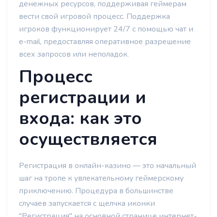
денежных ресурсов, поддерживая геймерам
вести свой игровой процесс. Поддержка
игроков функционирует 24/7 с помощью чат и
e-mail, предоставляя оперативное разрешение
всех запросов или неполадок.
Процесс
регистрации и
входа: как это
осуществляется
Регистрация в онлайн-казино — это начальный
шаг на тропе к увлекательному геймерскому
приключению. Процедура в большинстве
случаев запускается с щелчка иконки
"Регистрация" на основной странице интернет-