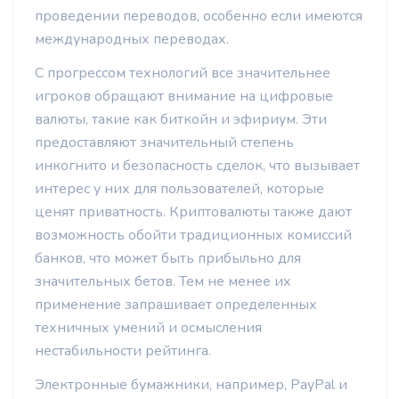
проведении переводов, особенно если имеются
международных переводах.
С прогрессом технологий все значительнее
игроков обращают внимание на цифровые
валюты, такие как биткойн и эфириум. Эти
предоставляют значительный степень
инкогнито и безопасность сделок, что вызывает
интерес у них для пользователей, которые
ценят приватность. Криптовалюты также дают
возможность обойти традиционных комиссий
банков, что может быть прибыльно для
значительных бетов. Тем не менее их
применение запрашивает определенных
техничных умений и осмысления
нестабильности рейтинга.
Электронные бумажники, например, PayPal и