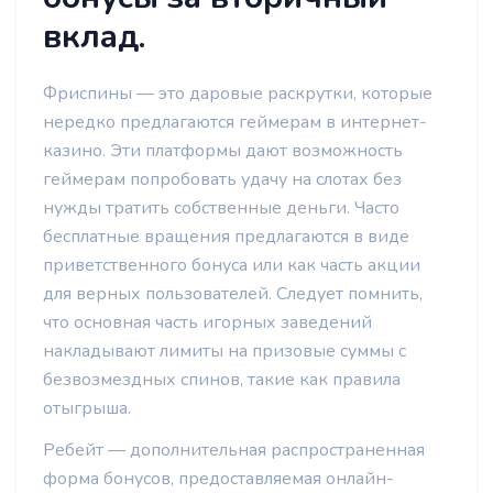
вклад.
Фриспины — это даровые раскрутки, которые
нередко предлагаются геймерам в интернет-
казино. Эти платформы дают возможность
геймерам попробовать удачу на слотах без
нужды тратить собственные деньги. Часто
бесплатные вращения предлагаются в виде
приветственного бонуса или как часть акции
для верных пользователей. Следует помнить,
что основная часть игорных заведений
накладывают лимиты на призовые суммы с
безвозмездных спинов, такие как правила
отыгрыша.
Ребейт — дополнительная распространенная
форма бонусов, предоставляемая онлайн-