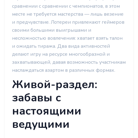
сравнении с сравнении с чемпионатов, в этом
месте не требуется мастерства — лишь везение
и предчувствие. Лотереи привлекают геймеров
своими большими выигрышами и
несложностью вовлечения: хватает взять талон
и ожидать тиража. Два вида активностей
делают игру на ресурсе многообразной и
захватывающей, давая возможность участникам
наслаждаться азартом в различных формах.
Живой-раздел:
забавы с
настоящими
ведущими