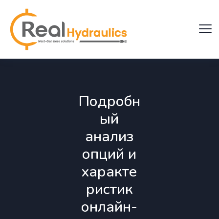
Подробн
ый
анализ
опций и
характе
ристик
онлайн-