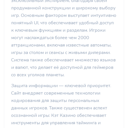
эксклюзивный экспириенс благодаря своей
продуманной конструкции и широкому выбору
игр. Основным фактором выступает интуитивно
понятный UI, что обеспечивает удобный доступ
к ключевым функциям и разделам. Игроки
могут наслаждаться более чем 2000
аттракционами, включая известные автоматы,
игры за столом и сеансы с живыми дилерами.
Система также обеспечивает множество языков
и валют, что делает её доступной для геймеров
со всех уголков планеты.
Защита информации — ключевой приоритет.
Сайт внедряет современные технологии
кодирования для защиты персональных
данных игроков. Также существенен аспект
осознанной игры: Кэт Казино обеспечивает
инструменты для управления тайминга и