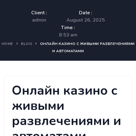
Client :
Date :
admin
August 26, 2025
Time :
8:53 am
HOME
BLOG
ОНЛАЙН КАЗИНО С ЖИВЫМИ РАЗВЛЕЧЕНИЯМИ
И АВТОМАТАМИ
Онлайн казино с
живыми
развлечениями и