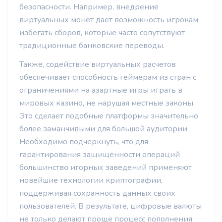
безопасности. Например, внедрение
виртуальных монет дает возможность игрокам
избегать сборов, которые часто сопутствуют
традиционные банковские переводы.
Также, содействие виртуальных расчетов
обеспечивает способность геймерам из стран с
ограничениями на азартные игры играть в
мировых казино, не нарушая местные законы.
Это сделает подобные платформы значительно
более заманчивыми для большой аудитории.
Необходимо подчеркнуть, что для
гарантирования защищенности операций
большинство игорных заведений применяют
новейшие технологии криптографии,
поддерживая сохранность данных своих
пользователей. В результате, цифровые валюты
не только делают проще процесс пополнения