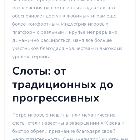
развлечения на портативных гаджетах, что
обеспечивает доступ к любимым играм еще
более комфортным. Индустрия игровых
платформ с реальными крупье непрерывно
динамично расширяться, маня все больше
участников благодаря новшествам и высокому
уровню сервиса.
Слоты: от
традиционных до
прогрессивных
Ретро игровые машины, или механические
слоты, стали известны в завершении XIX века и
быстро обрели признание благодаря своей
непритязательности. Они имели тройку катушки