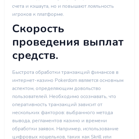
счета и кэшаута, но и повышают лояльность
игроков к платформе.
Скорость
проведения выплат
средств.
Быстрота обработки транзакций финансов в
интернет-казино Pokerdom является основным
аспектом, определяющим довольство
пользователей. Необходимо осознавать, что
оперативность транзакций зависит от
нескольких факторов: выбранного метода
вывода, регламентов казино и времени
обработки заявок. Например, использование
цифровых кошельков, таких как Skrill или