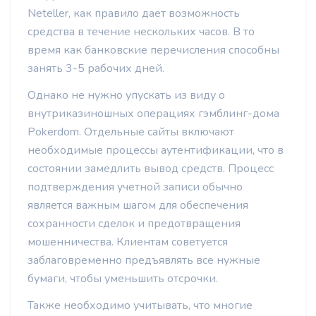
Neteller, как правило дает возможность
средства в течение нескольких часов. В то
время как банковские перечисления способны
занять 3-5 рабочих дней.
Однако не нужно упускать из виду о
внутриказиношных операциях гэмблинг-дома
Pokerdom. Отдельные сайты включают
необходимые процессы аутентификации, что в
состоянии замедлить вывод средств. Процесс
подтверждения учетной записи обычно
является важным шагом для обеспечения
сохранности сделок и предотвращения
мошенничества. Клиентам советуется
заблаговременно предъявлять все нужные
бумаги, чтобы уменьшить отсрочки.
Также необходимо учитывать, что многие