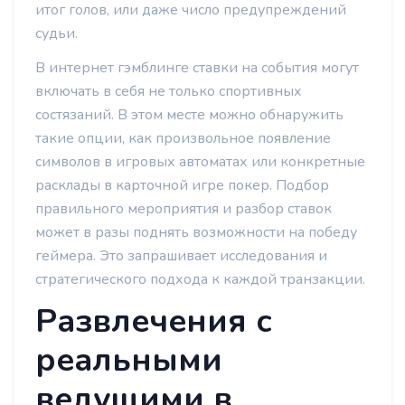
итог голов, или даже число предупреждений
судьи.
В интернет гэмблинге ставки на события могут
включать в себя не только спортивных
состязаний. В этом месте можно обнаружить
такие опции, как произвольное появление
символов в игровых автоматах или конкретные
расклады в карточной игре покер. Подбор
правильного мероприятия и разбор ставок
может в разы поднять возможности на победу
геймера. Это запрашивает исследования и
стратегического подхода к каждой транзакции.
Развлечения с
реальными
ведущими в