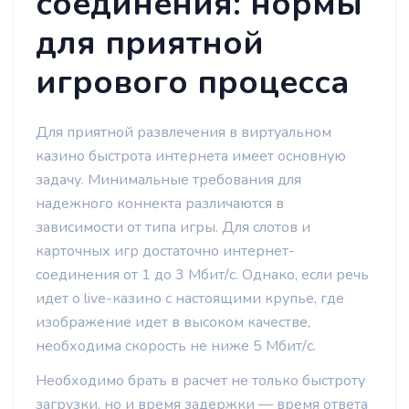
соединения: нормы
для приятной
игрового процесса
Для приятной развлечения в виртуальном
казино быстрота интернета имеет основную
задачу. Минимальные требования для
надежного коннекта различаются в
зависимости от типа игры. Для слотов и
карточных игр достаточно интернет-
соединения от 1 до 3 Мбит/с. Однако, если речь
идет о live-казино с настоящими крупье, где
изображение идет в высоком качестве,
необходима скорость не ниже 5 Мбит/с.
Необходимо брать в расчет не только быстроту
загрузки, но и время задержки — время ответа