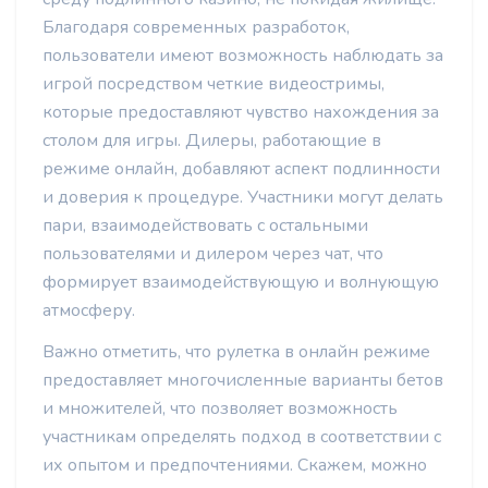
Благодаря современных разработок,
пользователи имеют возможность наблюдать за
игрой посредством четкие видеостримы,
которые предоставляют чувство нахождения за
столом для игры. Дилеры, работающие в
режиме онлайн, добавляют аспект подлинности
и доверия к процедуре. Участники могут делать
пари, взаимодействовать с остальными
пользователями и дилером через чат, что
формирует взаимодействующую и волнующую
атмосферу.
Важно отметить, что рулетка в онлайн режиме
предоставляет многочисленные варианты бетов
и множителей, что позволяет возможность
участникам определять подход в соответствии с
их опытом и предпочтениями. Скажем, можно