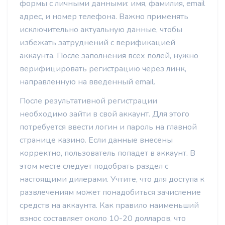
формы с личными данными: имя, фамилия, email
адрес, и номер телефона. Важно применять
исключительно актуальную данные, чтобы
избежать затруднений с верификацией
аккаунта. После заполнения всех полей, нужно
верифицировать регистрацию через линк,
направленную на введенный email.
После результативной регистрации
необходимо зайти в свой аккаунт. Для этого
потребуется ввести логин и пароль на главной
странице казино. Если данные внесены
корректно, пользователь попадет в аккаунт. В
этом месте следует подобрать раздел с
настоящими дилерами. Учтите, что для доступа к
развлечениям может понадобиться зачисление
средств на аккаунта. Как правило наименьший
взнос составляет около 10-20 долларов, что