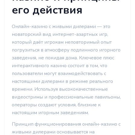
его действия
Онлайн-казино с живыми дилерами — это
новаторский вид интернет-азартных игр,
который даёт игрокам неповторимый опыт
погрузиться в атмосферу подлинного игорного
заведения, не покидая дома. Ключевое плюс
интерактивного казино состоит в том, что
пользователи могут взаимодействовать с
настоящими дилерами в режиме реального
времени. Используя высококачественные
видеостримы и профессиональные павильоны,
операторы создают условия, близкие к
настоящим игорным заведениям.
Принцип функционирования онлайн-казино с
живыми дилерами основывается на