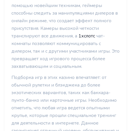
помощью новейшим техникам, геймеры
способны следить за манипуляциями дилеров в
онлайн режиме, что создает эффект полного
присутствия. Камеры высокой четкости
транслируют все движения, а
1хслотс
чат-
комнаты позволяют коммуницировать с
дилером, так и с другими участниками игры. Это
превращает ход игрового процесса более
захватывающим и социальным.
Подборка игр в этих казино впечатляет: от
обычной рулетки и блэкджека до более
экзотических вариантов, таких как баккара-
пунто-банко или карточные игры. Необходимо
отметить, что любая игра ведется опытными
крупье, которые прошли специальное тренинг
для деятельности в интернете. Данное
гарантирует отличный уровень обслуживания и