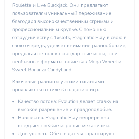
Roulette и Live Blackjack. Они предлагают
пользователям уникальный переживание
благодаря высококачественным стримам и
профессиональным крупье. С помощью
сотрудничеству с 1xslots, Pragmatic Play, в свою в
свою очередь, уделяет внимание разнообразие,
предлагая не только стандартные игры, но и
необычные форматы, такие как Mega Wheel и
Sweet Bonanza CandyLand.
Ключевые разницы у этими гигантами
проявляются в стиле к созданию игр:
Качество потока: Evolution делает ставку на
высокое разрешение и правдоподобие.
Новшества: Pragmatic Play непрерывно
внедряет свежие игровые механизмы.
Доступность: Обе создателя гарантируют