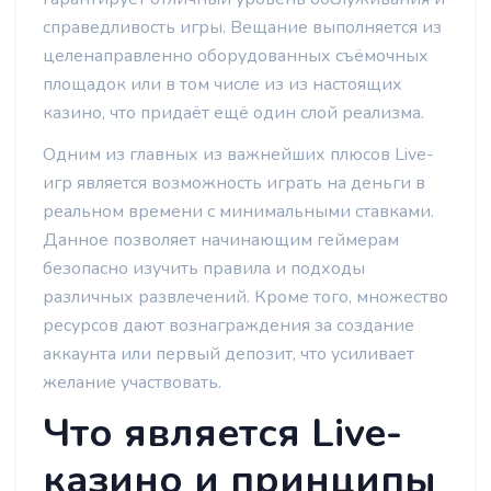
справедливость игры. Вещание выполняется из
целенаправленно оборудованных съёмочных
площадок или в том числе из из настоящих
казино, что придаёт ещё один слой реализма.
Одним из главных из важнейших плюсов Live-
игр является возможность играть на деньги в
реальном времени с минимальными ставками.
Данное позволяет начинающим геймерам
безопасно изучить правила и подходы
различных развлечений. Кроме того, множество
ресурсов дают вознаграждения за создание
аккаунта или первый депозит, что усиливает
желание участвовать.
Что является Live-
казино и принципы