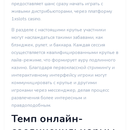
предоставляет шанс сразу начать играть с
живыми дистрибьюторами, через платформу
1xslots casino.
В разделе с настоящими крупье участники
могут наслаждаться такими забавами, как
блэкджек, рулет, и баккара. Каждая сессия
осуществляется квалифицированными крупье в
лайв-режиме, что формирует ауру подлинного
казино. Благодаря первоклассной стримингу и
интерактивному интерфейсу игроки могут
коммуницировать с крупье и другими
игроками через мессенджер, делая процесс
развлечения более интересным и
правдоподобным.
Темп онлайн-