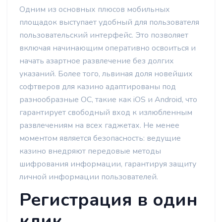
Одним из основных плюсов мобильных
площадок выступает удобный для пользователя
пользовательский интерфейс. Это позволяет
включая начинающим оперативно освоиться и
начать азартное развлечение без долгих
указаний. Более того, львиная доля новейших
софтверов для казино адаптированы под
разнообразные ОС, такие как iOS и Android, что
гарантирует свободный вход к излюбленным
развлечениям на всех гаджетах. Не менее
моментом является безопасность: ведущие
казино внедряют передовые методы
шифрования информации, гарантируя защиту
личной информации пользователей.
Регистрация в один
клик