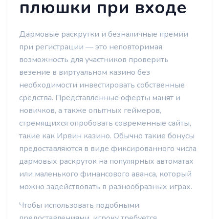
плюшки при входе
Дармовые раскрутки и безналичные премии
при регистрации — это неповторимая
возможность для участников проверить
везение в виртуальном казино без
необходимости инвестировать собственные
средства. Представленные оферты манят и
новичков, а также опытных геймеров,
стремящихся опробовать современные сайты,
такие как Ирвин казино. Обычно такие бонусы
предоставляются в виде фиксированного числа
дармовых раскруток на популярных автоматах
или маленького финансового аванса, который
можно задействовать в разнообразных играх.
Чтобы использовать подобными
предоставлениями, игроку требуется