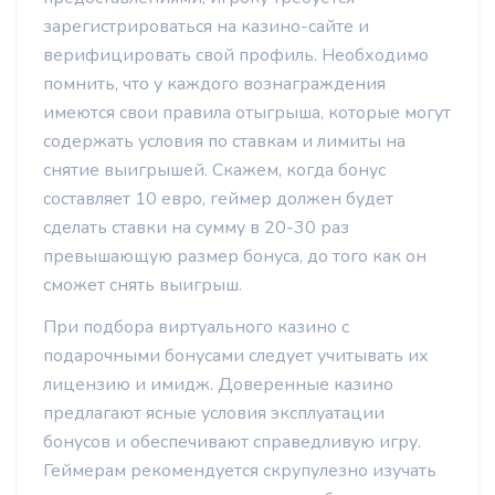
зарегистрироваться на казино-сайте и
верифицировать свой профиль. Необходимо
помнить, что у каждого вознаграждения
имеются свои правила отыгрыша, которые могут
содержать условия по ставкам и лимиты на
снятие выигрышей. Скажем, когда бонус
составляет 10 евро, геймер должен будет
сделать ставки на сумму в 20-30 раз
превышающую размер бонуса, до того как он
сможет снять выигрыш.
При подбора виртуального казино с
подарочными бонусами следует учитывать их
лицензию и имидж. Доверенные казино
предлагают ясные условия эксплуатации
бонусов и обеспечивают справедливую игру.
Геймерам рекомендуется скрупулезно изучать