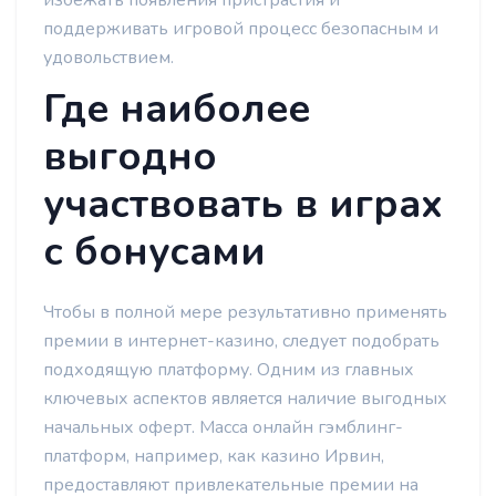
избежать появления пристрастия и
поддерживать игровой процесс безопасным и
удовольствием.
Где наиболее
выгодно
участвовать в играх
с бонусами
Чтобы в полной мере результативно применять
премии в интернет-казино, следует подобрать
подходящую платформу. Одним из главных
ключевых аспектов является наличие выгодных
начальных оферт. Масса онлайн гэмблинг-
платформ, например, как казино Ирвин,
предоставляют привлекательные премии на