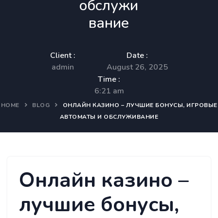
обслужи
вание
Client :
Date :
admin
August 26, 2025
Time :
6:21 am
HOME
BLOG
ОНЛАЙН КАЗИНО – ЛУЧШИЕ БОНУСЫ, ИГРОВЫЕ
АВТОМАТЫ И ОБСЛУЖИВАНИЕ
Онлайн казино –
лучшие бонусы,