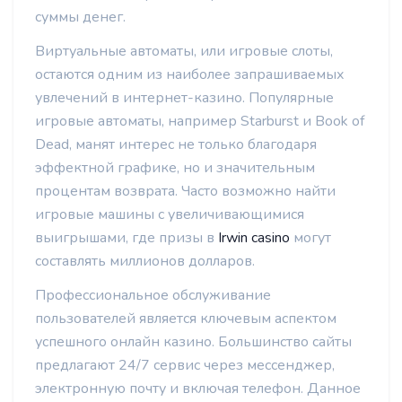
суммы денег.
Виртуальные автоматы, или игровые слоты,
остаются одним из наиболее запрашиваемых
увлечений в интернет-казино. Популярные
игровые автоматы, например Starburst и Book of
Dead, манят интерес не только благодаря
эффектной графике, но и значительным
процентам возврата. Часто возможно найти
игровые машины с увеличивающимися
выигрышами, где призы в
Irwin casino
могут
составлять миллионов долларов.
Профессиональное обслуживание
пользователей является ключевым аспектом
успешного онлайн казино. Большинство сайты
предлагают 24/7 сервис через мессенджер,
электронную почту и включая телефон. Данное