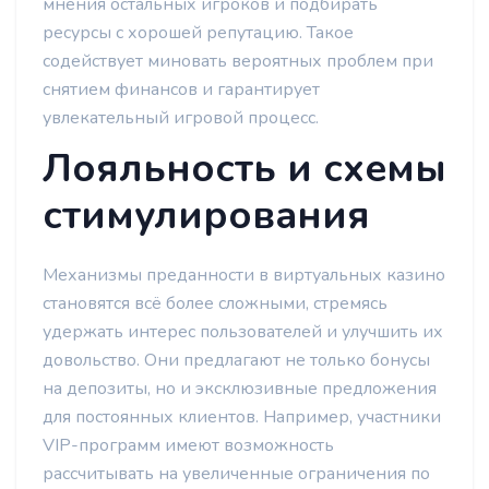
мнения остальных игроков и подбирать
ресурсы с хорошей репутацию. Такое
содействует миновать вероятных проблем при
снятием финансов и гарантирует
увлекательный игровой процесс.
Лояльность и схемы
стимулирования
Механизмы преданности в виртуальных казино
становятся всё более сложными, стремясь
удержать интерес пользователей и улучшить их
довольство. Они предлагают не только бонусы
на депозиты, но и эксклюзивные предложения
для постоянных клиентов. Например, участники
VIP-программ имеют возможность
рассчитывать на увеличенные ограничения по