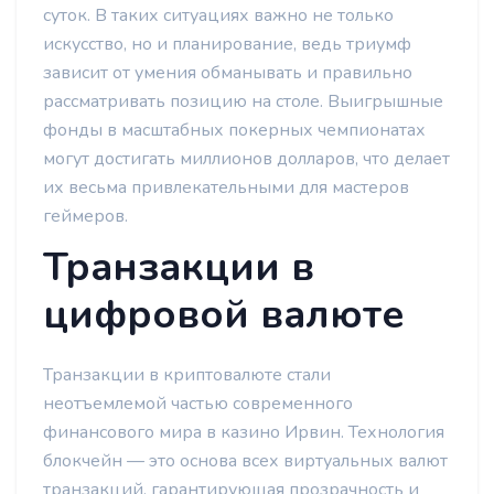
суток. В таких ситуациях важно не только
искусство, но и планирование, ведь триумф
зависит от умения обманывать и правильно
рассматривать позицию на столе. Выигрышные
фонды в масштабных покерных чемпионатах
могут достигать миллионов долларов, что делает
их весьма привлекательными для мастеров
геймеров.
Транзакции в
цифровой валюте
Транзакции в криптовалюте стали
неотъемлемой частью современного
финансового мира в казино Ирвин. Технология
блокчейн — это основа всех виртуальных валют
транзакций, гарантирующая прозрачность и