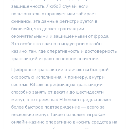
защищенность. Любой случай, если
пользователь отправляет или забирает
финансы, эта данные регистрируется в
блокчейн, что делает транзакции
окончательными и защищенными от фрода.
Это особенно важно в индустрии онлайн
казино, там, где оперативность и достоверность
транзакций играют основное значение.
Цифровые транзакции отличаются быстрой
скоростью исполнения. К примеру, внутри
системе Bitcoin верификация транзакции
способно занять от десяти до шестидесяти
минут, в то время как Ethereum предоставляет
более быстрое подтверждение — всего за
несколько минут. Такое позволяет игрокам
онлайн-казино оперативно вносить средства на