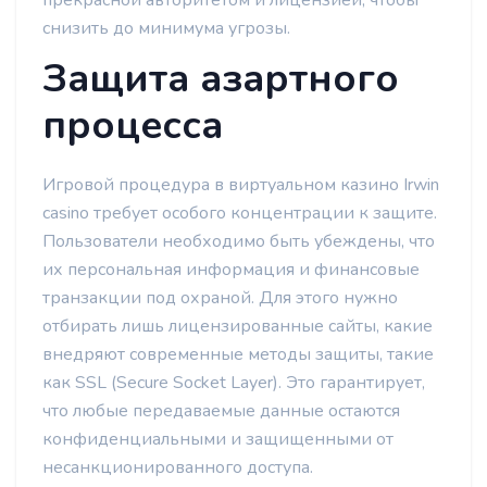
прекрасной авторитетом и лицензией, чтобы
снизить до минимума угрозы.
Защита азартного
процесса
Игровой процедура в виртуальном казино Irwin
casino требует особого концентрации к защите.
Пользователи необходимо быть убеждены, что
их персональная информация и финансовые
транзакции под охраной. Для этого нужно
отбирать лишь лицензированные сайты, какие
внедряют современные методы защиты, такие
как SSL (Secure Socket Layer). Это гарантирует,
что любые передаваемые данные остаются
конфиденциальными и защищенными от
несанкционированного доступа.