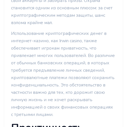
свои аккаунты и забирать призы. Охрана
становится одним из основным плюсом: за счет
криптографическим методам защиты, шанс
взлома крайне мал.
Использование криптографических денег в
интернет-казино, как Irwin casino, также
обеспечивает игрокам приватность, что
привлекает многих пользователей. Во различие
от обычных банковских операций, в которых
требуется предъявление личных сведений,
криптовалютные платежи позволяют сохранить
конфиденциальность. Это обстоятельство в
частности важно для тех, кто дорожит свою
личную жизнь и не хочет раскрывать
информацией о своих финансовых операциях
с третьими лицами.