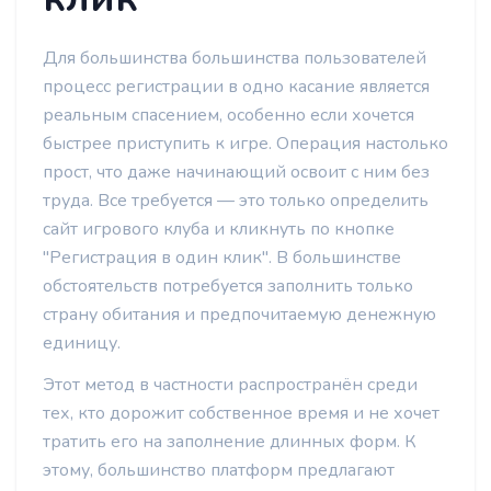
Для большинства большинства пользователей
процесс регистрации в одно касание является
реальным спасением, особенно если хочется
быстрее приступить к игре. Операция настолько
прост, что даже начинающий освоит с ним без
труда. Все требуется — это только определить
сайт игрового клуба и кликнуть по кнопке
"Регистрация в один клик". В большинстве
обстоятельств потребуется заполнить только
страну обитания и предпочитаемую денежную
единицу.
Этот метод в частности распространён среди
тех, кто дорожит собственное время и не хочет
тратить его на заполнение длинных форм. К
этому, большинство платформ предлагают