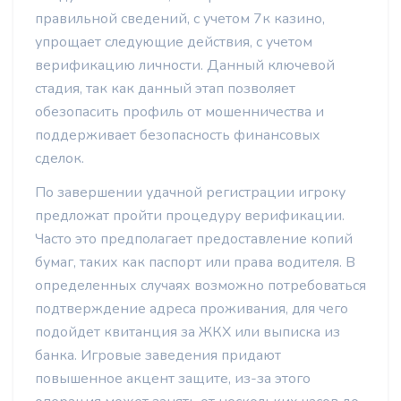
правильной сведений, с учетом 7к казино,
упрощает следующие действия, с учетом
верификацию личности. Данный ключевой
стадия, так как данный этап позволяет
обезопасить профиль от мошенничества и
поддерживает безопасность финансовых
сделок.
По завершении удачной регистрации игроку
предложат пройти процедуру верификации.
Часто это предполагает предоставление копий
бумаг, таких как паспорт или права водителя. В
определенных случаях возможно потребоваться
подтверждение адреса проживания, для чего
подойдет квитанция за ЖКХ или выписка из
банка. Игровые заведения придают
повышенное акцент защите, из-за этого