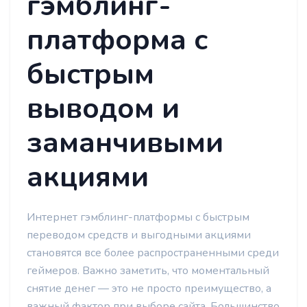
гэмблинг-
платформа с
быстрым
выводом и
заманчивыми
акциями
Интернет гэмблинг-платформы с быстрым
переводом средств и выгодными акциями
становятся все более распространенными среди
геймеров. Важно заметить, что моментальный
снятие денег — это не просто преимущество, а
важный фактор при выборе сайта. Большинство