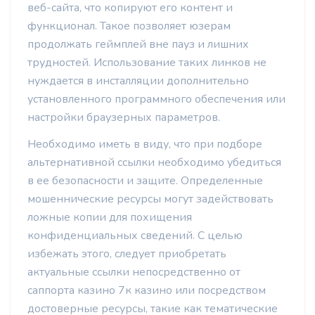
веб-сайта, что копируют его контент и
функционал. Такое позволяет юзерам
продолжать геймплей вне пауз и лишних
трудностей. Использование таких линков не
нуждается в инсталляции дополнительно
установленного программного обеспечения или
настройки браузерных параметров.
Необходимо иметь в виду, что при подборе
альтернативной ссылки необходимо убедиться
в ее безопасности и защите. Определенные
мошеннические ресурсы могут задействовать
ложные копии для похищения
конфиденциальных сведений. С целью
избежать этого, следует приобретать
актуальные ссылки непосредственно от
саппорта казино 7к казино или посредством
достоверные ресурсы, такие как тематические