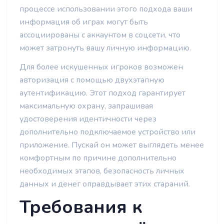
процессе использовании этого подхода ваши
информация об играх могут быть
ассоциированы с аккаунтом в соцсети, что
может затронуть вашу личную информацию.
Для более искушенных игроков возможен
авторизация с помощью двухэтапную
аутентификацию. Этот подход гарантирует
максимальную охрану, запрашивая
удостоверения идентичности через
дополнительно подключаемое устройство или
приложение. Пускай он может выглядеть менее
комфортным по причине дополнительно
необходимых этапов, безопасность личных
данных и денег оправдывает этих стараний.
Требования к