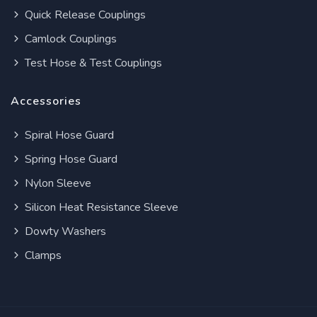
Quick Release Couplings
Camlock Couplings
Test Hose & Test Couplings
Accessories
Spiral Hose Guard
Spring Hose Guard
Nylon Sleeve
Silicon Heat Resistance Sleeve
Dowty Washers
Clamps