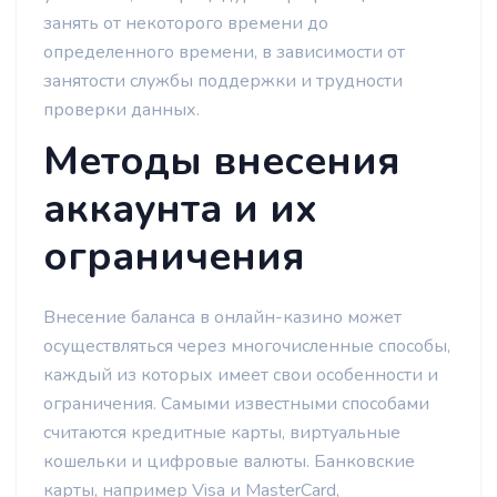
занять от некоторого времени до
определенного времени, в зависимости от
занятости службы поддержки и трудности
проверки данных.
Методы внесения
аккаунта и их
ограничения
Внесение баланса в онлайн-казино может
осуществляться через многочисленные способы,
каждый из которых имеет свои особенности и
ограничения. Самыми известными способами
считаются кредитные карты, виртуальные
кошельки и цифровые валюты. Банковские
карты, например Visa и MasterCard,