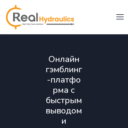
Онлайн
гэмблинг
-платфо
рма с
быстрым
выводом
и