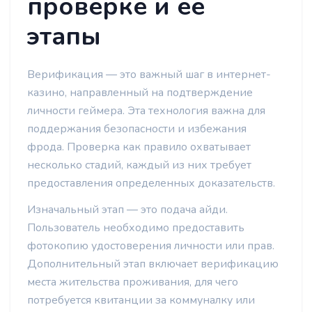
проверке и её
этапы
Верификация — это важный шаг в интернет-
казино, направленный на подтверждение
личности геймера. Эта технология важна для
поддержания безопасности и избежания
фрода. Проверка как правило охватывает
несколько стадий, каждый из них требует
предоставления определенных доказательств.
Изначальный этап — это подача айди.
Пользователь необходимо предоставить
фотокопию удостоверения личности или прав.
Дополнительный этап включает верификацию
места жительства проживания, для чего
потребуется квитанции за коммуналку или