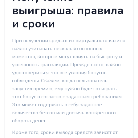
выигрыша: правила
и сроки
При получении средств из виртуального казино
важно учитывать несколько основных
моментов, которые могут влиять на быстроту и
успешность транзакции. Прежде всего, важно
удостовериться, что все условия бонусов
соблюдены. Скажем, когда пользователь
запустил премию, ему нужно будет отыграть
этот бонус в согласно с заданным требованиям.
Это может содержать в себя заданное
количество бетсов или достичь конкретного
оборота денег.
Кроме того, сроки вывода средств зависят от