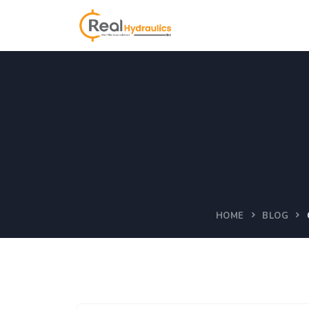
HOME
BLOG