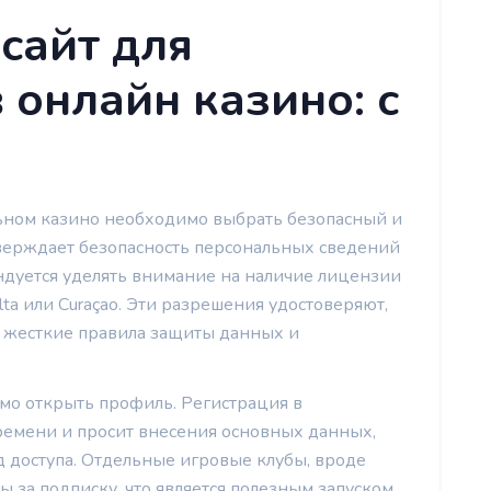
сайт для
 онлайн казино: с
льном казино необходимо выбрать безопасный и
верждает безопасность персональных сведений
ндуется уделять внимание на наличие лицензии
lta или Curaçao. Эти разрешения удостоверяют,
 жесткие правила защиты данных и
мо открыть профиль. Регистрация в
ремени и просит внесения основных данных,
д доступа. Отдельные игровые клубы, вроде
ы за подписку, что является полезным запуском