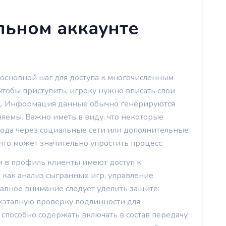
льном аккаунте
 основной шаг для доступа к многочисленным
чтобы приступить, игроку нужно вписать свои
од. Информация данные обычно генерируются
яемы. Важно иметь в виду, что некоторые
ода через социальные сети или дополнительные
 что может значительно упростить процесс.
и в профиль клиенты имеют доступ к
как анализ сыгранных игр, управление
лавное внимание следует уделить защите:
хэтапную проверку подлинности для
 способно содержать включать в состав передачу