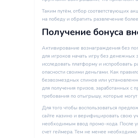
Таким путём, отбор соответствующих а
на победу и обратить развлечение боле
Получение бонуса вн
Активирование вознаграждения без поп
для игроков начать игру без денежных 
исследовать платформу и испробовать р
опасности своими деньгами. Как правил
безвозмездных спинов или установленно
для получения призов, заработанных с 
требования по отыгрышу, которые могут 
Для того чтобы воспользоваться предло
сайте казино и верифицировать свою уч
необходимым ввод промо-кода. После ук
счет геймера. Тем не менее необходимо