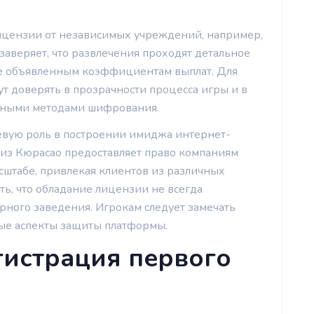
ицензии от независимых учреждений, например,
аверяет, что развлечения проходят детальное
ие объявленным коэффициентам выплат. Для
гут доверять в прозрачности процесса игры и в
нными методами шифрования.
евую роль в построении имиджа интернет-
 из Кюрасао предоставляет право компаниям
штабе, привлекая клиентов из различных
ть, что обладание лицензии не всегда
ного заведения. Игрокам следует замечать
ые аспекты защиты платформы.
гистрация первого