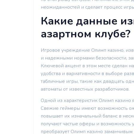
неожиданностей и сделает процесс игр
Какие данные из
азартном клубе?
Игровое учреждение Олимп казино, из
и надежными нормами безопасности, зав
Ключевой акцент в этом месте сделан н
удобства и вариативности в выборе разв
табличные игры, такие как двадцать од
автоматы от известных разработчиков.
Одной из характеристик Олимп казино я
Свежие геймеры имеют возможность ож
повышает их изначальный баланс в неско
получают частые оферы и возможность у
преобразует Олимп казино заманчивым 