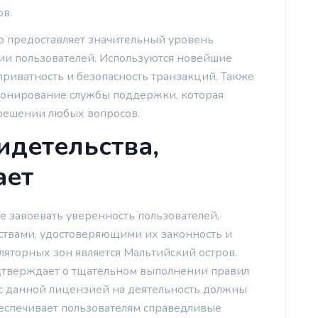
ов.
о предоставляет значительный уровень
и пользователей. Используются новейшие
приватность и безопасность транзакций. Также
ионирование службы поддержки, которая
 решении любых вопросов.
идетельства,
ает
 завоевать уверенность пользователей,
ствами, удостоверяющими их законность и
яторных зон является Мальтийский остров.
подтверждает о тщательном выполнении правил
 с данной лицензией на деятельность должны
еспечивает пользователям справедливые