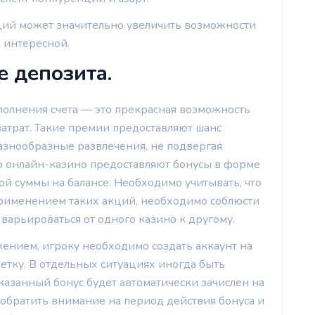
кций может значительно увеличить возможности
е интересной.
е депозита.
олнения счета — это прекрасная возможность
затрат. Такие премии предоставляют шанс
азнообразные развлечения, не подвергая
о онлайн-казино предоставляют бонусы в форме
й суммы на балансе. Необходимо учитывать, что
применением таких акций, необходимо соблюсти
варьироваться от одного казино к другому.
жением, игроку необходимо создать аккаунт на
етку. В отдельных ситуациях иногда быть
азанный бонус будет автоматически зачислен на
 обратить внимание на период действия бонуса и