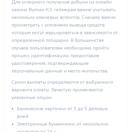
Для успешного получения добычи из онлайн
казино Вулкан КЗ, геймерам важно учитывать
несколько ключевых аспектов. Сначала, важно
просмотреть с условиями вывода средств,
которые могут варьироваться в зависимости от
определенной площадки. В большинстве
случаев пользователям необходимо пройти
процесс идентификации, предоставив
удостоверения, подтверждающие
персональные данные и место жительства.
Сроки выплаты определяются от выбранного
варианта оплаты. Зачастую применяются
указанные опции:
Банковские карточки: от 3 до 5 деловых
дней.
Электронные бумажники: от нескольких
моментов до 24 ч..