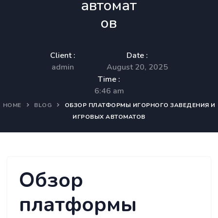
автомат
ов
Client :
Date :
admin
August 20, 2025
Time :
6:46 am
HOME
BLOG
ОБЗОР ПЛАТФОРМЫ ИГОРНОГО ЗАВЕДЕНИЯ И
ИГРОВЫХ АВТОМАТОВ
Обзор
платформы