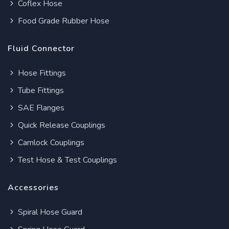
Coflex Hose
Food Grade Rubber Hose
Fluid Connector
Hose Fittings
Tube Fittings
SAE Flanges
Quick Release Couplings
Camlock Couplings
Test Hose & Test Couplings
Accessories
Spiral Hose Guard