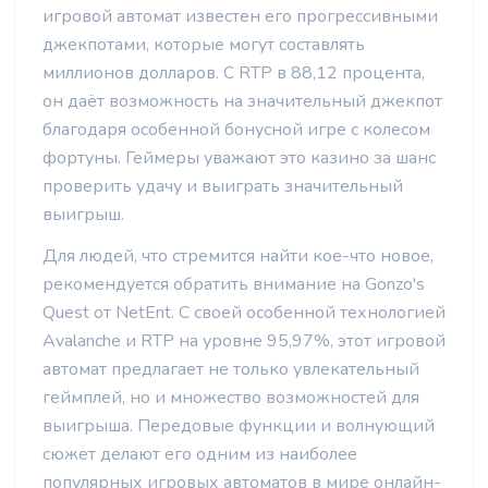
игровой автомат известен его прогрессивными
джекпотами, которые могут составлять
миллионов долларов. С RTP в 88,12 процента,
он даёт возможность на значительный джекпот
благодаря особенной бонусной игре с колесом
фортуны. Геймеры уважают это казино за шанс
проверить удачу и выиграть значительный
выигрыш.
Для людей, что стремится найти кое-что новое,
рекомендуется обратить внимание на Gonzo's
Quest от NetEnt. С своей особенной технологией
Avalanche и RTP на уровне 95,97%, этот игровой
автомат предлагает не только увлекательный
геймплей, но и множество возможностей для
выигрыша. Передовые функции и волнующий
сюжет делают его одним из наиболее
популярных игровых автоматов в мире онлайн-