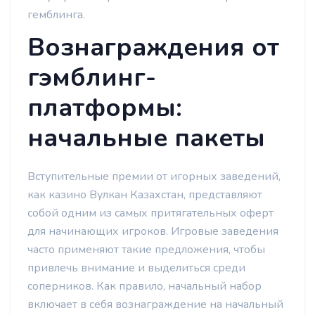
гемблинга.
Вознаграждения от
гэмблинг-
платформы:
начальные пакеты
Вступительные премии от игорных заведений,
как казино Вулкан Казахстан, представляют
собой одним из самых притягательных оферт
для начинающих игроков. Игровые заведения
часто применяют такие предложения, чтобы
привлечь внимание и выделиться среди
соперников. Как правило, начальный набор
включает в себя вознаграждение на начальный