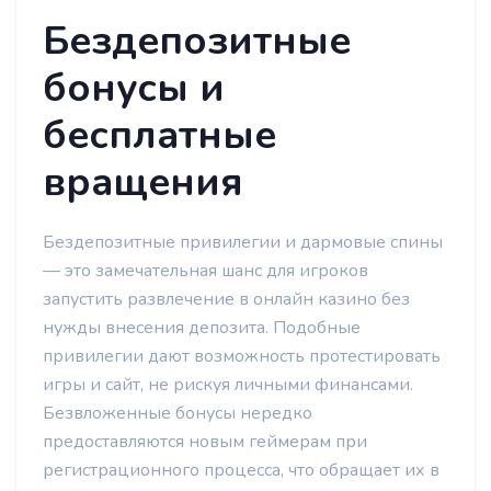
Бездепозитные
бонусы и
бесплатные
вращения
Бездепозитные привилегии и дармовые спины
— это замечательная шанс для игроков
запустить развлечение в онлайн казино без
нужды внесения депозита. Подобные
привилегии дают возможность протестировать
игры и сайт, не рискуя личными финансами.
Безвложенные бонусы нередко
предоставляются новым геймерам при
регистрационного процесса, что обращает их в