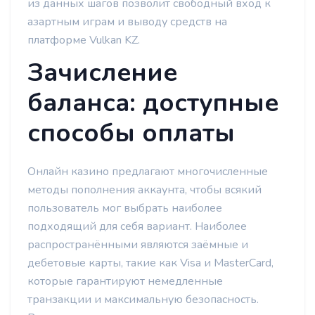
из данных шагов позволит свободный вход к
азартным играм и выводу средств на
платформе Vulkan KZ.
Зачисление
баланса: доступные
способы оплаты
Онлайн казино предлагают многочисленные
методы пополнения аккаунта, чтобы всякий
пользователь мог выбрать наиболее
подходящий для себя вариант. Наиболее
распространёнными являются заёмные и
дебетовые карты, такие как Visa и MasterCard,
которые гарантируют немедленные
транзакции и максимальную безопасность.