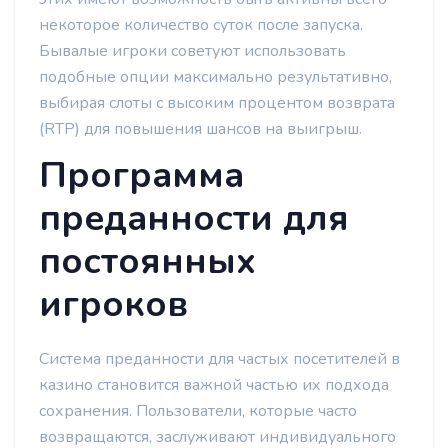
некоторое количество суток после запуска.
Бывалые игроки советуют использовать
подобные опции максимально результативно,
выбирая слоты с высоким процентом возврата
(RTP) для повышения шансов на выигрыш.
Программа
преданности для
постоянных
игроков
Система преданности для частых посетителей в
казино становится важной частью их подхода
сохранения. Пользователи, которые часто
возвращаются, заслуживают индивидуального