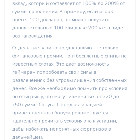
вклад, который составляет от 100% до 200% от
суммы пополнения. К примеру, если игрок
внесет 100 долларов, он может получить
дополнительные 100 или даже 200 у.е. в виде
вознаграждения.
Отдельные казино предоставляют не только
финансовые премии, но и бесплатные спины на
известных слотах. Это дает возможность
геймерам попробовать свои силы в
развлечениях без угрозы лишения собственных
денег. Всё же необходимо помнить про условия
по отыгрышу, что могут изменяться от x20 до
x50 суммы бонуса. Перед активацией
приветственного бонуса рекомендуется
тщательно прочитать условия эксплуатации,
дабы избежать неприятных сюрпризов в
дальнейшем.