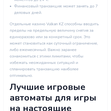
Финансовый транзакция: может занять до 7
деловых дней.
Отдельные казино Vulkan KZ способны вводить
пределы на предельную величину снятия за
единоразово или за конкретный срок. Это
может становиться как суточный ограничение,
либо ежемесячный. Важно заранее
ознакомиться с этими лимитами, чтобы
избежать неожиданных ситуаций и
спланировать транзакцию наиболее
оптимально.
Лучшие игровые
автоматы для игры
на настоящие