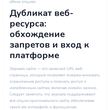
обеих опциях.
Дубликат веб-
ресурса:
обхождение
запретов и вход к
платформе
Зеркало сайта — это запасной URL веб-
страницы, который позволяет юзерам миновать
ограничения доступа и получать доступ к
излюбленным сайтам, включая онлайн-казино.
Следует заметить, что зеркала поддерживают
все опции оригинального сайта, обеспечивая
такой же интерфейс и функционал.