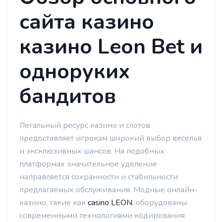
сайта казино
казино Leon Bet и
одноруких
бандитов
Легальный ресурс казино и слотов
предоставляет игрокам широкий выбор веселья
и эксклюзивных шансов. На подобных
платформах значительное уделение
направляется сохранности и стабильности
предлагаемых обслуживания. Модные онлайн-
казино, такие как
casino LEON
, оборудованы
современными технологиями кодирования