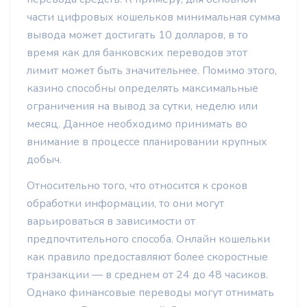
части цифровых кошельков минимальная сумма
вывода может достигать 10 долларов, в то
время как для банковских переводов этот
лимит может быть значительнее. Помимо этого,
казино способны определять максимальные
ограничения на вывод за сутки, неделю или
месяц. Данное необходимо принимать во
внимание в процессе планировании крупных
добыч.
Относительно того, что относится к сроков
обработки информации, то они могут
варьироваться в зависимости от
предпочтительного способа. Онлайн кошельки
как правило предоставляют более скоростные
транзакции — в среднем от 24 до 48 часиков.
Однако финансовые переводы могут отнимать