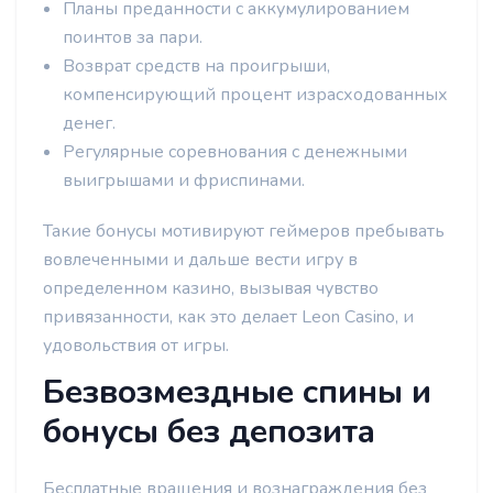
Планы преданности с аккумулированием
поинтов за пари.
Возврат средств на проигрыши,
компенсирующий процент израсходованных
денег.
Регулярные соревнования с денежными
выигрышами и фриспинами.
Такие бонусы мотивируют геймеров пребывать
вовлеченными и дальше вести игру в
определенном казино, вызывая чувство
привязанности, как это делает Leon Casino, и
удовольствия от игры.
Безвозмездные спины и
бонусы без депозита
Бесплатные вращения и вознаграждения без