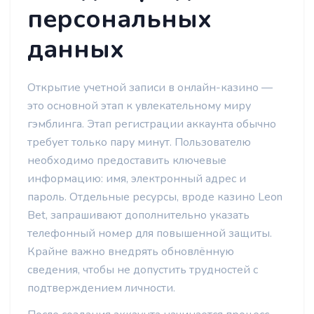
персональных
данных
Открытие учетной записи в онлайн-казино —
это основной этап к увлекательному миру
гэмблинга. Этап регистрации аккаунта обычно
требует только пару минут. Пользователю
необходимо предоставить ключевые
информацию: имя, электронный адрес и
пароль. Отдельные ресурсы, вроде казино Leon
Bet, запрашивают дополнительно указать
телефонный номер для повышенной защиты.
Крайне важно внедрять обновлённую
сведения, чтобы не допустить трудностей с
подтверждением личности.