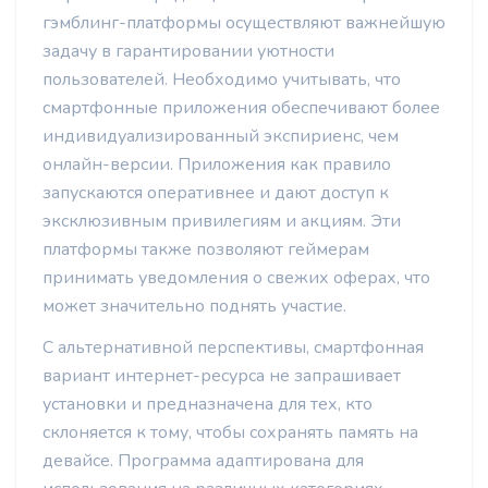
гэмблинг-платформы осуществляют важнейшую
задачу в гарантировании уютности
пользователей. Необходимо учитывать, что
смартфонные приложения обеспечивают более
индивидуализированный экспириенс, чем
онлайн-версии. Приложения как правило
запускаются оперативнее и дают доступ к
эксклюзивным привилегиям и акциям. Эти
платформы также позволяют геймерам
принимать уведомления о свежих оферах, что
может значительно поднять участие.
С альтернативной перспективы, смартфонная
вариант интернет-ресурса не запрашивает
установки и предназначена для тех, кто
склоняется к тому, чтобы сохранять память на
девайсе. Программа адаптирована для