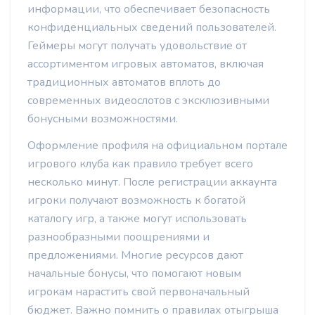
информации, что обеспечивает безопасность
конфиденциальных сведений пользователей.
Геймеры могут получать удовольствие от
ассортиментом игровых автоматов, включая
традиционных автоматов вплоть до
современных видеослотов с эксклюзивными
бонусными возможностями.
Оформление профиля на официальном портале
игрового клуба как правило требует всего
несколько минут. После регистрации аккаунта
игроки получают возможность к богатой
каталогу игр, а также могут использовать
разнообразными поощрениями и
предложениями. Многие ресурсов дают
начальные бонусы, что помогают новым
игрокам нарастить свой первоначальный
бюджет. Важно помнить о правилах отыгрыша