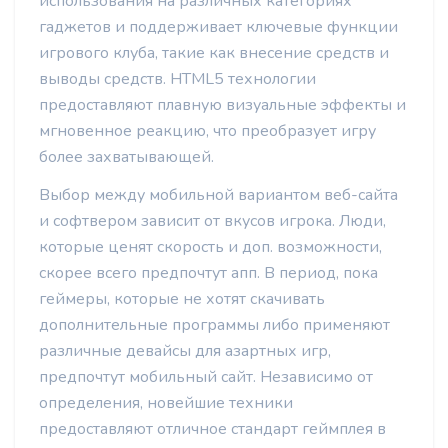
использования на различных категориях
гаджетов и поддерживает ключевые функции
игрового клуба, такие как внесение средств и
выводы средств. HTML5 технологии
предоставляют плавную визуальные эффекты и
мгновенное реакцию, что преобразует игру
более захватывающей.
Выбор между мобильной вариантом веб-сайта
и софтвером зависит от вкусов игрока. Люди,
которые ценят скорость и доп. возможности,
скорее всего предпочтут апп. В период, пока
геймеры, которые не хотят скачивать
дополнительные программы либо применяют
различные девайсы для азартных игр,
предпочтут мобильный сайт. Независимо от
определения, новейшие техники
предоставляют отличное стандарт геймплея в