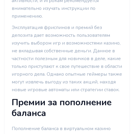
активности, и игрокам рекомендуется
внимательно изучать инструкции по
применению.
Эксплуатация фриспинов и премий без
депозита дает возможность пользователям
изучить выбором игр и возможностями казино,
не вкладывая собственные деньги. Данное в
частности полезным для новичков в деле, какие
только приступают к свое путешествие в области
игорного дела. Однако опытные геймеры также
могут извлечь выгоду из таких акций, находя
новые игровые автоматы или стратегии ставок.
Премии за пополнение
баланса
Пополнение баланса в виртуальном казино