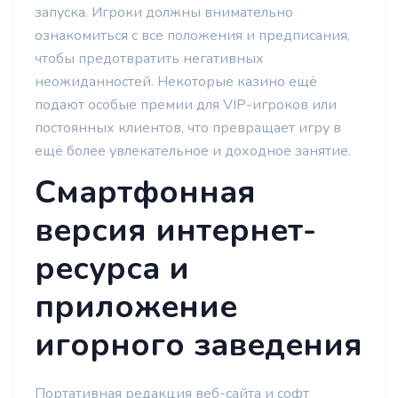
запуска. Игроки должны внимательно
ознакомиться с все положения и предписания,
чтобы предотвратить негативных
неожиданностей. Некоторые казино ещё
подают особые премии для VIP-игроков или
постоянных клиентов, что превращает игру в
ещё более увлекательное и доходное занятие.
Смартфонная
версия интернет-
ресурса и
приложение
игорного заведения
Портативная редакция веб-сайта и софт