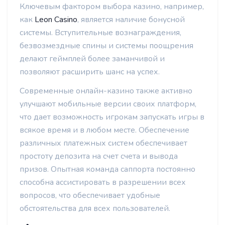
Ключевым фактором выбора казино, например,
как
Leon Casino
, является наличие бонусной
системы. Вступительные вознаграждения,
безвозмездные спины и системы поощрения
делают геймплей более заманчивой и
позволяют расширить шанс на успех.
Современные онлайн-казино также активно
улучшают мобильные версии своих платформ,
что дает возможность игрокам запускать игры в
всякое время и в любом месте. Обеспечение
различных платежных систем обеспечивает
простоту депозита на счет счета и вывода
призов. Опытная команда саппорта постоянно
способна ассистировать в разрешении всех
вопросов, что обеспечивает удобные
обстоятельства для всех пользователей.