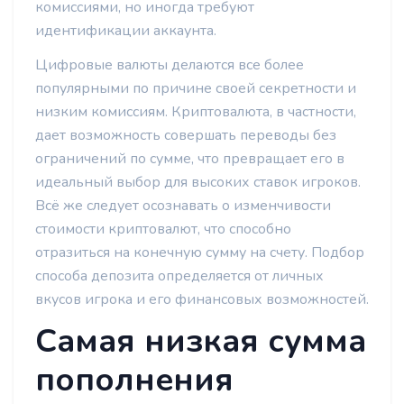
комиссиями, но иногда требуют
идентификации аккаунта.
Цифровые валюты делаются все более
популярными по причине своей секретности и
низким комиссиям. Криптовалюта, в частности,
дает возможность совершать переводы без
ограничений по сумме, что превращает его в
идеальный выбор для высоких ставок игроков.
Всё же следует осознавать о изменчивости
стоимости криптовалют, что способно
отразиться на конечную сумму на счету. Подбор
способа депозита определяется от личных
вкусов игрока и его финансовых возможностей.
Самая низкая сумма
пополнения