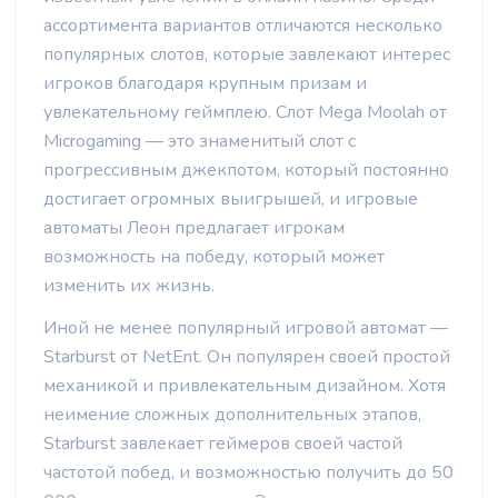
ассортимента вариантов отличаются несколько
популярных слотов, которые завлекают интерес
игроков благодаря крупным призам и
увлекательному геймплею. Слот Mega Moolah от
Microgaming — это знаменитый слот с
прогрессивным джекпотом, который постоянно
достигает огромных выигрышей, и игровые
автоматы Леон предлагает игрокам
возможность на победу, который может
изменить их жизнь.
Иной не менее популярный игровой автомат —
Starburst от NetEnt. Он популярен своей простой
механикой и привлекательным дизайном. Хотя
неимение сложных дополнительных этапов,
Starburst завлекает геймеров своей частой
частотой побед, и возможностью получить до 50