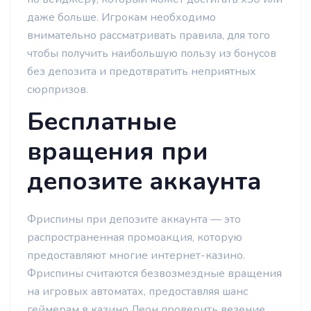
даже больше. Игрокам необходимо
внимательно рассматривать правила, для того
чтобы получить наибольшую пользу из бонусов
без депозита и предотвратить неприятных
сюрпризов.
Бесплатные
вращения при
депозите аккаунта
Фриспины при депозите аккаунта — это
распространенная промоакция, которую
предоставляют многие интернет-казино.
Фриспины считаются безвозмездные вращения
на игровых автоматах, предоставляя шанс
геймерам в казино Леон проверить везение