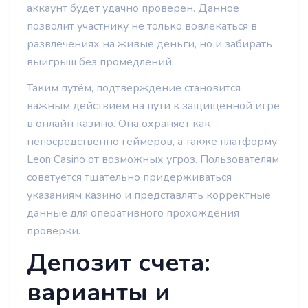
аккаунт будет удачно проверен. Данное
позволит участнику не только вовлекаться в
развлечениях на живые деньги, но и забирать
выигрыш без промедлений.
Таким путём, подтверждение становится
важным действием на пути к защищённой игре
в онлайн казино. Она охраняет как
непосредственно геймеров, а также платформу
Leon Casino от возможных угроз. Пользователям
советуется тщательно придерживаться
указаниям казино и представлять корректные
данные для оперативного прохождения
проверки.
Депозит счета:
варианты и