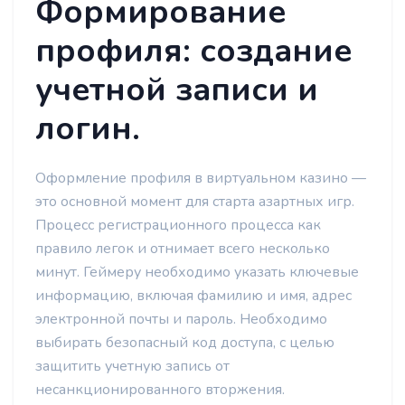
Формирование
профиля: создание
учетной записи и
логин.
Оформление профиля в виртуальном казино —
это основной момент для старта азартных игр.
Процесс регистрационного процесса как
правило легок и отнимает всего несколько
минут. Геймеру необходимо указать ключевые
информацию, включая фамилию и имя, адрес
электронной почты и пароль. Необходимо
выбирать безопасный код доступа, с целью
защитить учетную запись от
несанкционированного вторжения.