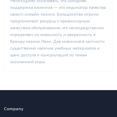
Необходимо осознавать, что солидная
поддержка клиентов — это индикатор качества
самого онлайн-казино. Большинство игроки
предпочитают ресурсы с превосходным
качеством обслуживания, что непосредственно
определяет их лояльность и уверенность в
бренду казино Леон. Для новичков в частности
существенно наличие учебных материалов и
шанс доступа к консультаций по темам
осознанной игры.
Company