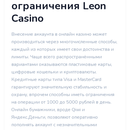
ограничения Leon
Casino
Внесение аккаунта в онлайн казино может
производиться через многочисленные способы,
каждый из которых имеет свои достоинства и
лимиты. Чаще всего распространёнными
вариантами оказываются пластиковые карты,
цифровые кошельки и криптовалюты.
Кредитные карты типа Visa и MasterCard
гарантируют значительную стабильность и
охрану, впрочем способны иметь ограничения
на операции от 1000 до 5000 рублей в день.
Онлайн бумажники, вроде Qiwi и
Яндекс.Деньги, позволяют оперативно
пополнять аккаунт с незначительными