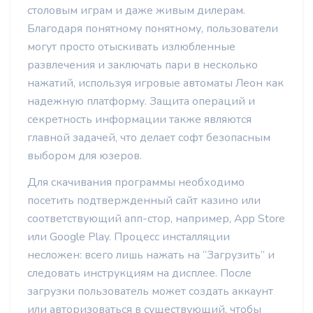
столовым играм и даже живым дилерам.
Благодаря понятному понятному, пользователи
могут просто отыскивать излюбленные
развлечения и заключать пари в несколько
нажатий, используя игровые автоматы Леон как
надежную платформу. Защита операций и
секретность информации также являются
главной задачей, что делает софт безопасным
выбором для юзеров.
Для скачивания программы необходимо
посетить подтвержденный сайт казино или
соответствующий апп-стор, например, App Store
или Google Play. Процесс инсталляции
несложен: всего лишь нажать на “Загрузить” и
следовать инструкциям на дисплее. После
загрузки пользователь может создать аккаунт
или авторизоваться в существующий, чтобы