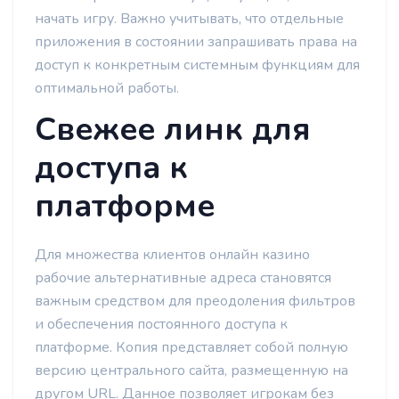
начать игру. Важно учитывать, что отдельные
приложения в состоянии запрашивать права на
доступ к конкретным системным функциям для
оптимальной работы.
Свежее линк для
доступа к
платформе
Для множества клиентов онлайн казино
рабочие альтернативные адреса становятся
важным средством для преодоления фильтров
и обеспечения постоянного доступа к
платформе. Копия представляет собой полную
версию центрального сайта, размещенную на
другом URL. Данное позволяет игрокам без