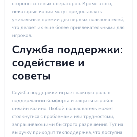
стороны сетевых операторов. Кроме этого,
некоторые копии могут предоставлять
уникальные премии для первых пользователей,
что делает их еще более привлекательными для
игроков.
Служба поддержки:
содействие и
советы
Служба поддержки играет важную роль в
поддержании комфорта и защиты игроков
онлайн казино. Любой пользователь может
столкнуться с проблемами или трудностями,
запрашивающими быстрого разрешения. Тут на
выручку приходит техподдержка, что доступна