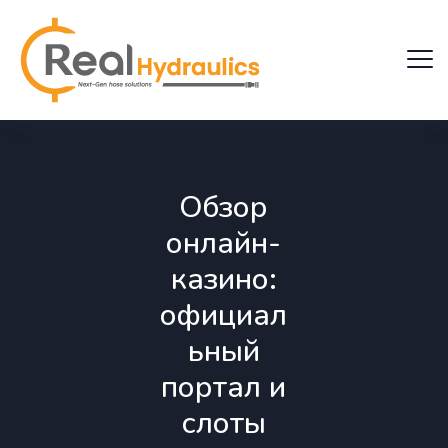
Обзор
онлайн-
казино:
официал
ьный
портал и
слоты