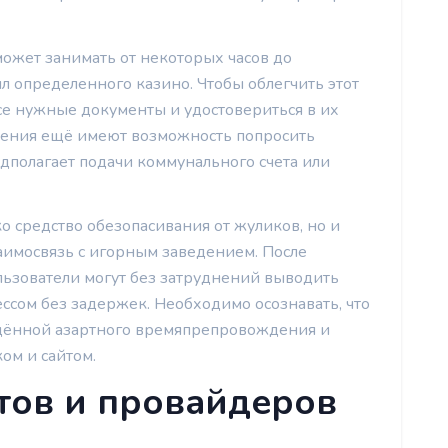
может занимать от некоторых часов до
ил определенного казино. Чтобы облегчить этот
все нужные документы и удостовериться в их
дения ещё имеют возможность попросить
дполагает подачи коммунального счета или
о средство обезопасивания от жуликов, но и
аимосвязь с игорным заведением. После
льзователи могут без затруднений выводить
сом без задержек. Необходимо осознавать, что
щённой азартного времяпрепровождения и
ом и сайтом.
тов и провайдеров