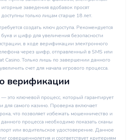
 игорные заведения вдобавок просят
 доступны только лицам старше 18 лет.
требуется создать ключ доступа. Рекомендуется
букв и цифр для увеличения безопасности
гистрации, в ходе верификации электронного
телефона через шифр, отправленный в SMS или
Cat Casino. Только лишь по завершении данного
величить счет для начала игрового процесса.
по верификации
 — это ключевой процесс, который гарантирует
 и для самого казино. Проверка включает
ка, что позволяет избежать мошенничество и
я данного процесса необходимо показать сканы
спорт или водительское удостоверение. Данное
стиг совершеннолетия и соответствует критериям