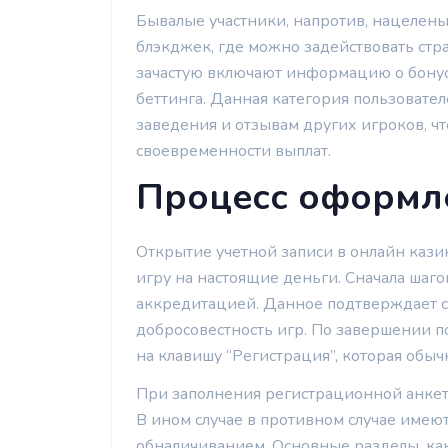
Бывалые участники, напротив, нацелены
блэкджек, где можно задействовать стр
зачастую включают информацию о бонуса
беттинга. Данная категория пользовате
заведения и отзывам других игроков, чт
своевременности выплат.
Процесс оформле
Открытие учетной записи в онлайн кази
игру на настоящие деньги. Сначала шаг
аккредитацией. Данное подтверждает 
добросовестность игр. По завершении п
на клавишу “Регистрация”, которая обыч
При заполнения регистрационной анкеты
В ином случае в противном случае имею
обналичиванием. Основные разделы, ка