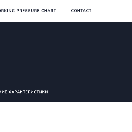
RKING PRESSURE CHART
CONTACT
КИЕ ХАРАКТЕРИСТИКИ