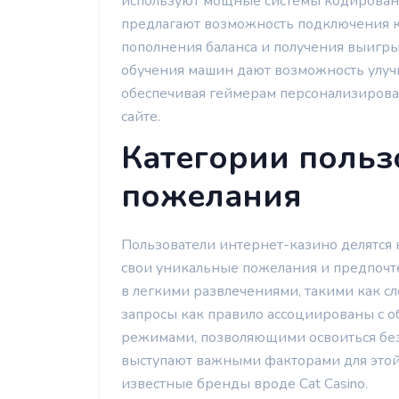
используют мощные системы кодирования
предлагают возможность подключения 
пополнения баланса и получения выигр
обучения машин дают возможность улуч
обеспечивая геймерам персонализирован
сайте.
Категории польз
пожелания
Пользователи интернет-казино делятся 
свои уникальные пожелания и предпочт
в легкими развлечениями, такими как с
запросы как правило ассоциированы с 
режимами, позволяющими освоиться без
выступают важными факторами для этой 
известные бренды вроде Cat Casino.