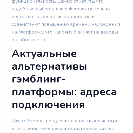
функциональность. Важно отметить, что
подобные выборы, как pokerdom, не только
повышают игровой экспириенс, но и
содействуют повышению времени нахождения
на платформе, что напрямую влияет на доходы
онлайн казино.
Актуальные
альтернативы
гэмблинг-
платформы: адреса
подключения
Для геймеров, предпочитающих игровые игры
в сети, действующие альтернативные ссылки