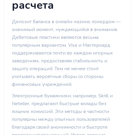
расчета
Депозит баланса в онлайн-казино покердом —
значимый момент, нуждающийся в внимания.
Дебетовые пластики являются весьма
популярным вариантом. Visa и Мастеркард
поддерживаются почти во каждом игорных
заведениях, предоставляя стабильность и
защиту операций. Тем не менее стоит
учитывать вероятные сборы со стороны
финансовых учреждений.
Электронные бумажники, например, Skrill и
Neteller, предлагают быстрые вклады без
лишних комиссий. Эти методы в частности
популярны между опытных пользователей
благодаря своей анонимности и быстроте