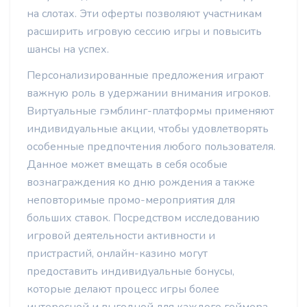
на слотах. Эти оферты позволяют участникам
расширить игровую сессию игры и повысить
шансы на успех.
Персонализированные предложения играют
важную роль в удержании внимания игроков.
Виртуальные гэмблинг-платформы применяют
индивидуальные акции, чтобы удовлетворять
особенные предпочтения любого пользователя.
Данное может вмещать в себя особые
вознаграждения ко дню рождения а также
неповторимые промо-мероприятия для
больших ставок. Посредством исследованию
игровой деятельности активности и
пристрастий, онлайн-казино могут
предоставить индивидуальные бонусы,
которые делают процесс игры более