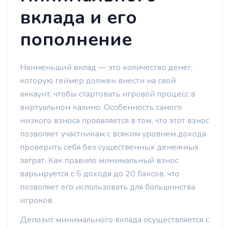
вклада и его
пополнение
Наименьший вклад — это количество денег,
которую геймер должен внести на свой
аккаунт, чтобы стартовать игровой процесс в
виртуальном казино. Особенность самого
низкого взноса проявляется в том, что этот взнос
позволяет участникам с всяким уровнем дохода
проверить себя без существенных денежных
затрат. Как правило минимальный взнос
варьируется с 5 доходя до 20 баксов, что
позволяет его использовать для большинства
игроков.
Депозит минимального вклада осуществляется с