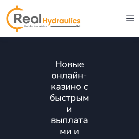
Новые
онлайн-
казино с
быстрым
и
выплата
ми и