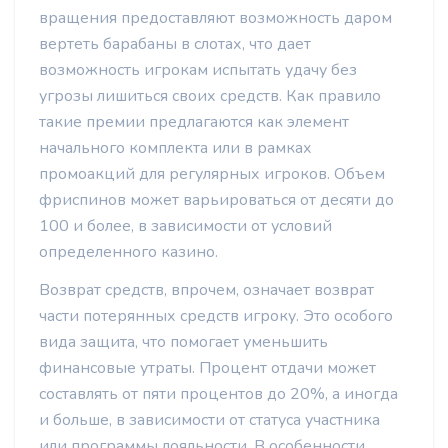
вращения предоставляют возможность даром
вертеть барабаны в слотах, что дает
возможность игрокам испытать удачу без
угрозы лишиться своих средств. Как правило
такие премии предлагаются как элемент
начального комплекта или в рамках
промоакций для регулярных игроков. Объем
фриспинов может варьироваться от десяти до
100 и более, в зависимости от условий
определенного казино.
Возврат средств, впрочем, означает возврат
части потерянных средств игроку. Это особого
вида защита, что помогает уменьшить
финансовые утраты. Процент отдачи может
составлять от пяти процентов до 20%, а иногда
и больше, в зависимости от статуса участника
или программы лояльности. В особенности