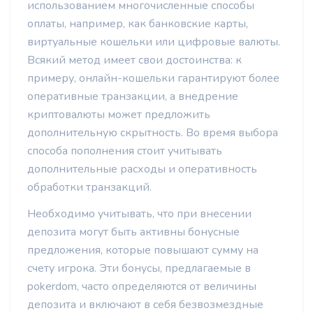
использованием многочисленные способы
оплаты, например, как банковские карты,
виртуальные кошельки или цифровые валюты.
Всякий метод имеет свои достоинства: к
примеру, онлайн-кошельки гарантируют более
оперативные транзакции, а внедрение
криптовалюты может предложить
дополнительную скрытность. Во время выбора
способа пополнения стоит учитывать
дополнительные расходы и оперативность
обработки транзакций.
Необходимо учитывать, что при внесении
депозита могут быть активны бонусные
предложения, которые повышают сумму на
счету игрока. Эти бонусы, предлагаемые в
pokerdom, часто определяются от величины
депозита и включают в себя безвозмездные