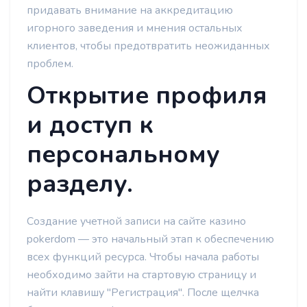
придавать внимание на аккредитацию
игорного заведения и мнения остальных
клиентов, чтобы предотвратить неожиданных
проблем.
Открытие профиля
и доступ к
персональному
разделу.
Создание учетной записи на сайте казино
pokerdom — это начальный этап к обеспечению
всех функций ресурса. Чтобы начала работы
необходимо зайти на стартовую страницу и
найти клавишу "Регистрация". После щелчка