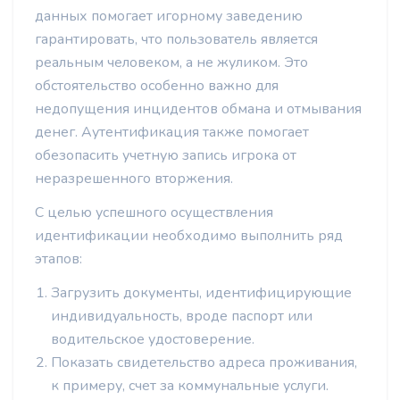
данных помогает игорному заведению
гарантировать, что пользователь является
реальным человеком, а не жуликом. Это
обстоятельство особенно важно для
недопущения инцидентов обмана и отмывания
денег. Аутентификация также помогает
обезопасить учетную запись игрока от
неразрешенного вторжения.
С целью успешного осуществления
идентификации необходимо выполнить ряд
этапов:
Загрузить документы, идентифицирующие
индивидуальность, вроде паспорт или
водительское удостоверение.
Показать свидетельство адреса проживания,
к примеру, счет за коммунальные услуги.