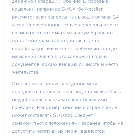
денежной операции. Обычно, цифровые
кошельки, например Skrill либо Neteller,
рассматривают запросы на вывод в рамках 24
часов. Впрочем финансовые переводы имеют
возможность отнимать максимум 5 рабочих
суток. Геймерам важно учитывать, что
верификация аккаунта — требуемый этап до
начальной сделкой. Это содержит подачу
документов, доказывающих личность и место
жительства.
Отдельные игорные заведения могут
определять пределы на вывод, что может быть
неудобно для пользователей с большими
победами. Например, месячный ограничение
может составлять $10,000. Следует
ознакомиться с положениями заранее, чтобы не
допустить негативных неожиданностей.