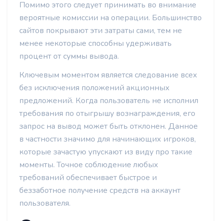
Помимо этого следует принимать во внимание
вероятные комиссии на операции. Большинство
сайтов покрывают эти затраты сами, тем не
менее некоторые способны удерживать
процент от суммы вывода.
Ключевым моментом является следование всех
без исключения положений акционных
предложений. Когда пользователь не исполнил
требования по отыгрышу вознаграждения, его
запрос на вывод может быть отклонен. Данное
в частности значимо для начинающих игроков,
которые зачастую упускают из виду про такие
моменты. Точное соблюдение любых
требований обеспечивает быстрое и
беззаботное получение средств на аккаунт
пользователя.