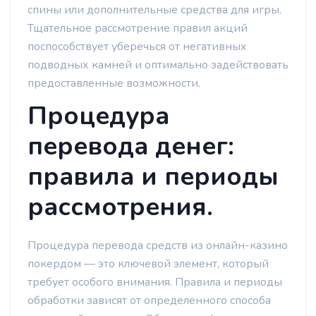
спины или дополнительные средства для игры.
Тщательное рассмотрение правил акций
поспособствует уберечься от негативных
подводных камней и оптимально задействовать
предоставленные возможности.
Процедура
перевода денег:
правила и периоды
рассмотрения.
Процедура перевода средств из онлайн-казино
покердом — это ключевой элемент, который
требует особого внимания. Правила и периоды
обработки зависят от определенного способа