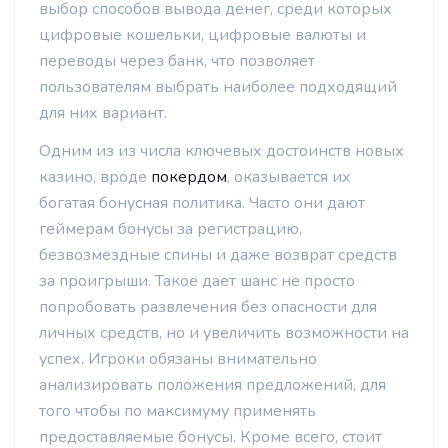
выбор способов вывода денег, среди которых
цифровые кошельки, цифровые валюты и
переводы через банк, что позволяет
пользователям выбрать наиболее подходящий
для них вариант.
Одним из из числа ключевых достоинств новых
казино, вроде
покердом
, оказывается их
богатая бонусная политика. Часто они дают
геймерам бонусы за регистрацию,
безвозмездные спины и даже возврат средств
за проигрыши. Такое дает шанс не просто
попробовать развлечения без опасности для
личных средств, но и увеличить возможности на
успех. Игроки обязаны внимательно
анализировать положения предложений, для
того чтобы по максимуму применять
предоставляемые бонусы. Кроме всего, стоит