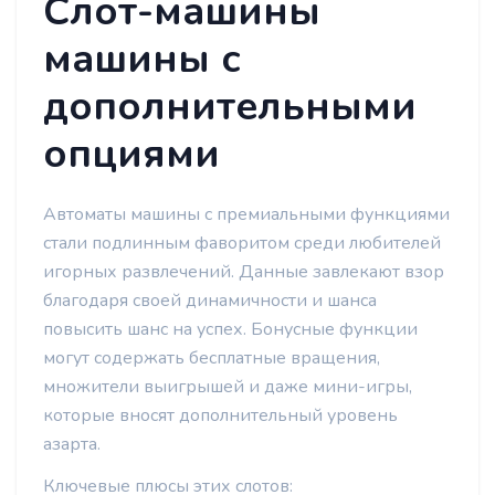
Слот-машины
машины с
дополнительными
опциями
Автоматы машины с премиальными функциями
стали подлинным фаворитом среди любителей
игорных развлечений. Данные завлекают взор
благодаря своей динамичности и шанса
повысить шанс на успех. Бонусные функции
могут содержать бесплатные вращения,
множители выигрышей и даже мини-игры,
которые вносят дополнительный уровень
азарта.
Ключевые плюсы этих слотов: