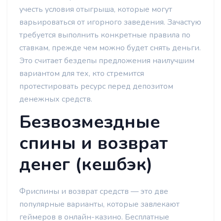
учесть условия отыгрыша, которые могут
варьироваться от игорного заведения. Зачастую
требуется выполнить конкретные правила по
ставкам, прежде чем можно будет снять деньги.
Это считает бездепы предложения наилучшим
вариантом для тех, кто стремится
протестировать ресурс перед депозитом
денежных средств.
Безвозмездные
спины и возврат
денег (кешбэк)
Фриспины и возврат средств — это две
популярные варианты, которые завлекают
геймеров в онлайн-казино. Бесплатные