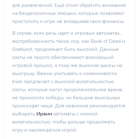
для развлечений. Ещё стоит обратить внимание
на бездепозитные плюшки, которые позволяют
приступить к игре не вкладывая свои финансы.
В случае, если речь идет о игровых автоматах,
востребованность таких игр, как Book of Dead и
Starburst, продолжает быть высокой. Данные
слоты не просто обеспечивают волнующий
игровой процесс, к тому же высокие шансы на
выигрыш. Важно учитывать о изменчивости:
Irwin предлагает с высокой волатильностью
слоты, которые могут продолжительное время
не приносить победы, но большие выигрыши
происходят чаще. Для новичков рекомендуется
выбирать
Ирвин
автоматы с низкой
волатильностью, чтобы дольше продолжать
игру и наслаждаться игрой.