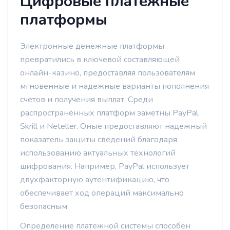
Цифровые платежные
платформы
Электронные денежные платформы
превратились в ключевой составляющей
онлайн-казино, предоставляя пользователям
мгновенные и надежные варианты пополнения
счетов и получения выплат. Среди
распространённых платформ заметны PayPal,
Skrill и Neteller. Оные предоставляют надежный
показатель защиты сведений благодаря
использованию актуальных технологий
шифрования. Например, PayPal использует
двухфакторную аутентификацию, что
обеспечивает ход операций максимально
безопасным.
Определение платежной системы способен