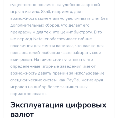
существенно повлиять на удобство азартной
игры в казино. Skrill, например, дает
возможность моментально увеличивать счет без
дополнительных сборов, что делает его
прекрасным для тех, кто ценит быстроту. В то
же период Neteller обеспечивает гибкие
положения для снятия капитала, что важно для
пользователей, любящих часто забирать свои
выигрыши. На таком стоит учитывать, что
определенные игорные заведения имеют
возможность давать премии за использование
специфических систем, как PayPal, мотивируя
игроков на выбор более защищенных
вариантов оплаты.
Эксплуатация цифровых
валют