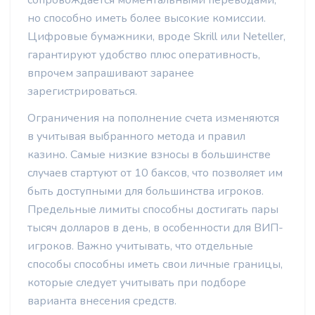
сопровождается моментальными переводами,
но способно иметь более высокие комиссии.
Цифровые бумажники, вроде Skrill или Neteller,
гарантируют удобство плюс оперативность,
впрочем запрашивают заранее
зарегистрироваться.
Ограничения на пополнение счета изменяются
в учитывая выбранного метода и правил
казино. Самые низкие взносы в большинстве
случаев стартуют от 10 баксов, что позволяет им
быть доступными для большинства игроков.
Предельные лимиты способны достигать пары
тысяч долларов в день, в особенности для ВИП-
игроков. Важно учитывать, что отдельные
способы способны иметь свои личные границы,
которые следует учитывать при подборе
варианта внесения средств.