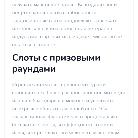
получать маленькие призы. Благодаря своей
непритязательности и стабильности,
традиционные слоты продолжают завлекать
интерес как начинающих, так и ветеранов
индустрии азартных игр, и даже Irwin casino не
остается в стороне.
Слоты с призовыми
раундами
Игровые автоматы с призовыми турами
становятся все более распространенными среди
игроков благодаря возможности увеличить
выигрыш и обогатить игровой опыт. Эти
эксклюзивные функции часто предоставляют
бесплатные спины, коэффициенты и мини-
игры, которые дают возможность участникам