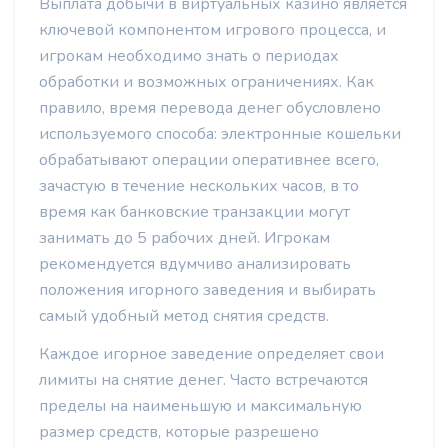
Выплата добычи в виртуальных казино является
ключевой компонентом игрового процесса, и
игрокам необходимо знать о периодах
обработки и возможных ограничениях. Как
правило, время перевода денег обусловлено
используемого способа: электронные кошельки
обрабатывают операции оперативнее всего,
зачастую в течение нескольких часов, в то
время как банковские транзакции могут
занимать до 5 рабочих дней. Игрокам
рекомендуется вдумчиво анализировать
положения игорного заведения и выбирать
самый удобный метод снятия средств.
Каждое игорное заведение определяет свои
лимиты на снятие денег. Часто встречаются
пределы на наименьшую и максимальную
размер средств, которые разрешено