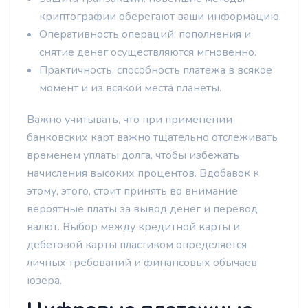
криптографии оберегают ваши информацию.
Оперативность операций: пополнения и
снятие денег осуществляются мгновенно.
Практичность: способность платежа в всякое
момент и из всякой места планеты.
Важно учитывать, что при применении
банковских карт важно тщательно отслеживать
временем уплаты долга, чтобы избежать
начисления высоких процентов. Вдобавок к
этому, этого, стоит принять во внимание
вероятные платы за вывод денег и перевод
валют. Выбор между кредитной карты и
дебетовой карты пластиком определяется
личных требований и финансовых обычаев
юзера.