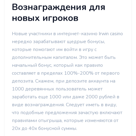
Вознаграждения для
новых игроков
Новые участники в интернет-казино Irwin casino
нередко зарабатывают щедрые бонусы,
которые помогают им войти в игру с
дополнительным капиталом. Это может быть
начальный бонус, который как правило
составляет в пределах 100%-200% от первого
депозита. Скажем, при депозите аккаунта на
1000 деревянных пользователь может
заработать еще 1000 или даже 2000 рублей в
виде вознаграждения. Следует иметь в виду,
что подобные предложения зачастую включают
правилами отыгрыша, которые изменяются от
20x до 40x бонусной суммы.