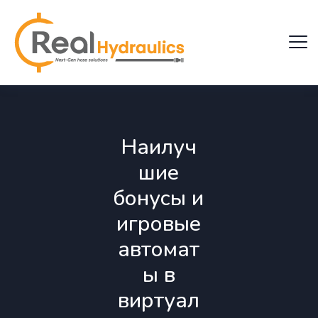
Наилуч
шие
бонусы и
игровые
автомат
ы в
виртуал