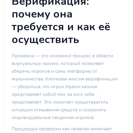
Верификация:
почему она
требуется и как её
осуществить
Проверка — это основной процесс в области
виртуальных казино, который позволяет
уберечь игроков и саму платформу от
жульничества. Ключевая миссия верификации
— убедиться, что игрок Ирвин казино
представляет собой тем, за кого себя
представляет. Это помогает предотвратить
ситуации отмывания средств и сохранить
индивидуальные сведения игроков.
Процедура проверки как правило включает