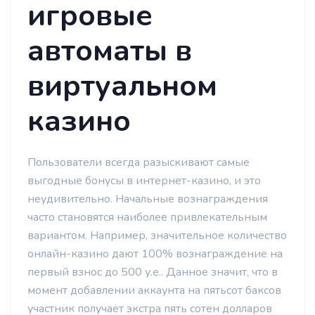
игровые
автоматы в
виртуальном
казино
Пользователи всегда разыскивают самые
выгодные бонусы в интернет-казино, и это
неудивительно. Начальные вознаграждения
часто становятся наиболее привлекательным
вариантом. Например, значительное количество
онлайн-казино дают 100% вознаграждение на
первый взнос до 500 у.е.. Данное значит, что в
момент добавлении аккаунта на пятьсот баксов
участник получает экстра пять сотен долларов