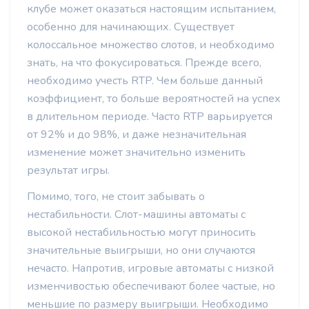
клубе может оказаться настоящим испытанием,
особенно для начинающих. Существует
колоссальное множество слотов, и необходимо
знать, на что фокусироваться. Прежде всего,
необходимо учесть RTP. Чем больше данный
коэффициент, то больше вероятностей на успех
в длительном периоде. Часто RTP варьируется
от 92% и до 98%, и даже незначительная
изменение может значительно изменить
результат игры.
Помимо, того, не стоит забывать о
нестабильности. Слот-машины автоматы с
высокой нестабильностью могут приносить
значительные выигрыши, но они случаются
нечасто. Напротив, игровые автоматы с низкой
изменчивостью обеспечивают более частые, но
меньшие по размеру выигрыши. Необходимо