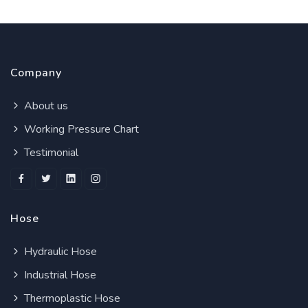
Company
About us
Working Pressure Chart
Testimonial
Hose
Hydraulic Hose
Industrial Hose
Thermoplastic Hose