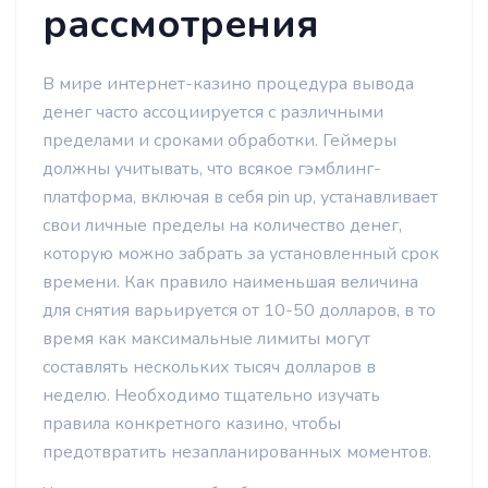
рассмотрения
В мире интернет-казино процедура вывода
денег часто ассоциируется с различными
пределами и сроками обработки. Геймеры
должны учитывать, что всякое гэмблинг-
платформа, включая в себя pin up, устанавливает
свои личные пределы на количество денег,
которую можно забрать за установленный срок
времени. Как правило наименьшая величина
для снятия варьируется от 10-50 долларов, в то
время как максимальные лимиты могут
составлять нескольких тысяч долларов в
неделю. Необходимо тщательно изучать
правила конкретного казино, чтобы
предотвратить незапланированных моментов.