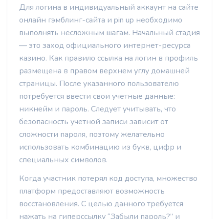
Для логина в индивидуальный аккаунт на сайте
онлайн гэмблинг-сайта и pin up необходимо
выполнять несложным шагам. Начальный стадия
— это заход официального интернет-ресурса
казино. Как правило ссылка на логин в профиль
размещена в правом верхнем углу домашней
страницы. После указанного пользователю
потребуется ввести свои учетные данные:
никнейм и пароль. Следует учитывать, что
безопасность учетной записи зависит от
сложности пароля, поэтому желательно
использовать комбинацию из букв, цифр и
специальных символов.
Когда участник потерял код доступа, множество
платформ предоставляют возможность
восстановления. С целью данного требуется
нажать на гиперссылку “Забыли пароль?” и