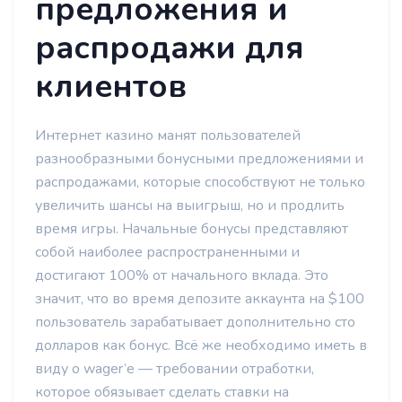
предложения и
распродажи для
клиентов
Интернет казино манят пользователей
разнообразными бонусными предложениями и
распродажами, которые способствуют не только
увеличить шансы на выигрыш, но и продлить
время игры. Начальные бонусы представляют
собой наиболее распространенными и
достигают 100% от начального вклада. Это
значит, что во время депозите аккаунта на $100
пользователь зарабатывает дополнительно сто
долларов как бонус. Всё же необходимо иметь в
виду о wager’е — требовании отработки,
которое обязывает сделать ставки на