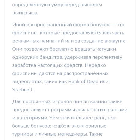
определенную сумму перед выводом
выигрыша.
Иной распространённый форма бонусов — это
фриспины, которые предоставляются как часть
рекламных кампаний или за создание аккаунта.
Они позволяют бесплатно вращать катушки
одноруких бандитов, удерживая перспективу
заработка настоящих средств. Нередко
фриспины даются на распространённых
видеослотах, таких как Book of Dead или
Starburst.
Для постоянных игроков пин ап казино также
предоставляет программы лояльности с рангами
и категориями. Чем значительнее ранг, тем
больше бонусов: кэшбэк, эксклюзивные
турниры и личные менеджеры. Такие