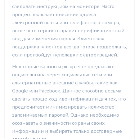
следовать инструкциям на мониторе. Часто
процесс включает внесение адреса
электронной почты или телефонного номера,
после чего сервис отправит верификационный
код для изменения пароля. Клиентская
поддержка клиентов всегда готова поддержать,
если произойдут неполадки с авторизацией.
Некоторые казино и pin up ещё предлагают
опцию логина через социальные сети или
альтернативные внешние службы, такие как
Google или Facebook. Данное способно весьма
сделать проще ход идентификации для тех, кто
предпочитает минимизировать количество
запоминаемых паролей. Однако необходимо
осознавать о значимости охраны своих
информации и выбирать только достоверные