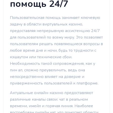
помощь 24/7
Пользовательская помощь занимает ключевую
задачу в области виртуальных казино,
предоставляя непрерывную ассистенцию 24/7
для пользователей по всему миру. Это позволяет
пользователям решать появляющиеся вопросы в
любое время дня и ночи, будь то трудности с
кэшаутом или технические сбои.
Необходимость такой сопровождения, как у
пин ап, сложно преувеличить, ведь она
непосредственно влияет на доверие и
приверженность пользователей к платформе.
Актуальные онлайн-казино предоставляют
различные каналы связи: чат в реальном
времени, имейл и горячая линия. Наиболее
востребован онлайн чат, что помогает обрести