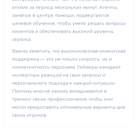
отклик за период нескольких минут. Агенты,
занятые в центре помощи, подвергаются
целевое обучение, чтобы умело решать вопросы
клиентов и обеспечивать высокий уровень
сервиса.
Важно заметить, что высококлассная клиентская
поддержка — это не только скорость, но и
компетентность персонала. Геймеры ожидают
экспертных реакций на свои запросы и
персонального подхода к каждой ситуации.
Поэтому многие казино вкладываются в
тренинг своих профессионалов, чтобы они
могли предоставить оптимальные варианты для
своих игроков.