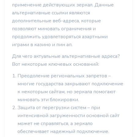
применение действующих зеркал. Данные
альтернативные ссылки являются
дополнительные веб-адреса, которые
позволяют миновать ограничения и
продолжить удовлетворяться азартными
играми в казино и пин ап.
Для чего актуальные альтернативные адреса?
Вот некоторые ключевых оснований:
Преодоление региональных запретов –
многие государства закрывают подключение
к некоторым сайтам, но зеркала помогают
миновать эти блокировки.
Защита от перегрузки систем – при
интенсивной загруженности основной сайт
может не справляться, а зеркало
обеспечивает надежный подключение.