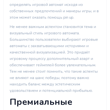
определять игровой автомат исходя из
собственных предпочтений и манеры игры, и в
этом может оказать помощь pin up.
Не менее важным аспектом становится тема и
визуальный стиль игрового автомата.
Большинство пользователи выбирают игровые
автоматы с захватывающими историями и
качественной визуализацией. Это придаёт
игровому процессу дополнительный азарт и
обеспечивает геймплей более увлекательным.
Тем не менее стоит помнить, что такие аспекты
не влияют на шанс победы, поэтому важно
находить баланс между эстетическим
удовольствием и потенциальной прибылью.
Премиальные