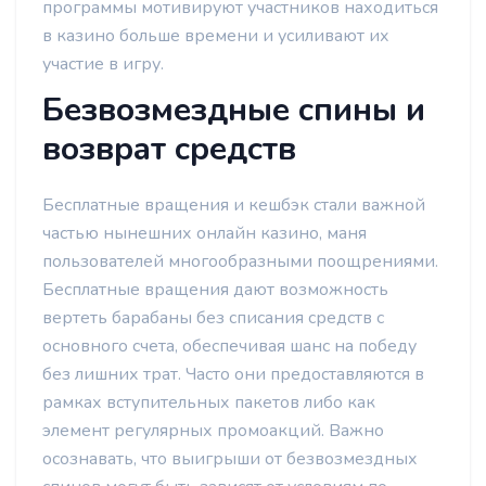
программы мотивируют участников находиться
в казино больше времени и усиливают их
участие в игру.
Безвозмездные спины и
возврат средств
Бесплатные вращения и кешбэк стали важной
частью нынешних онлайн казино, маня
пользователей многообразными поощрениями.
Бесплатные вращения дают возможность
вертеть барабаны без списания средств с
основного счета, обеспечивая шанс на победу
без лишних трат. Часто они предоставляются в
рамках вступительных пакетов либо как
элемент регулярных промоакций. Важно
осознавать, что выигрыши от безвозмездных