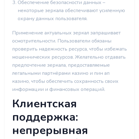
Обеспечение безопасности данных –
некоторые зеркала обеспечивают усиленную
охрану данных пользователя.
Применение актуальных зеркал запрашивает
осмотрительности. Пользователи обязаны
проверить надежность ресурса, чтобы избежать
мошеннических ресурсов. Желательно отдавать
предпочтение зеркала, предоставляемые
легальными партнёрами казино и пин ап
казино, чтобы обеспечить сохранность своих
информации и финансовых операций.
Клиентская
поддержка:
непрерывная