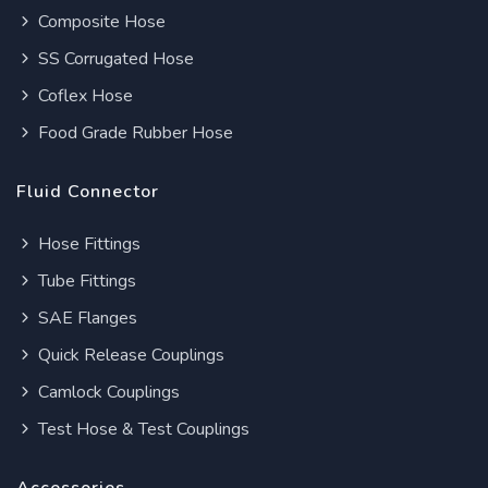
Composite Hose
SS Corrugated Hose
Coflex Hose
Food Grade Rubber Hose
Fluid Connector
Hose Fittings
Tube Fittings
SAE Flanges
Quick Release Couplings
Camlock Couplings
Test Hose & Test Couplings