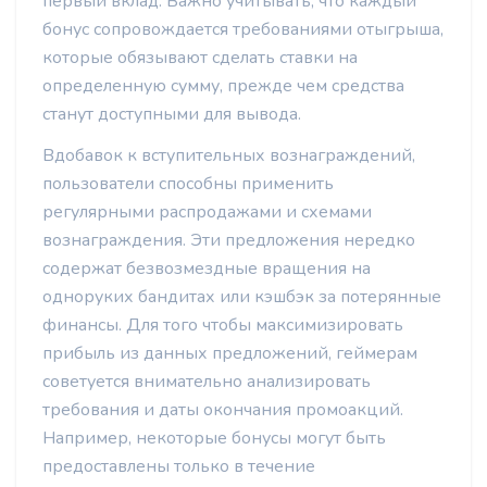
первый вклад. Важно учитывать, что каждый
бонус сопровождается требованиями отыгрыша,
которые обязывают сделать ставки на
определенную сумму, прежде чем средства
станут доступными для вывода.
Вдобавок к вступительных вознаграждений,
пользователи способны применить
регулярными распродажами и схемами
вознаграждения. Эти предложения нередко
содержат безвозмездные вращения на
одноруких бандитах или кэшбэк за потерянные
финансы. Для того чтобы максимизировать
прибыль из данных предложений, геймерам
советуется внимательно анализировать
требования и даты окончания промоакций.
Например, некоторые бонусы могут быть
предоставлены только в течение