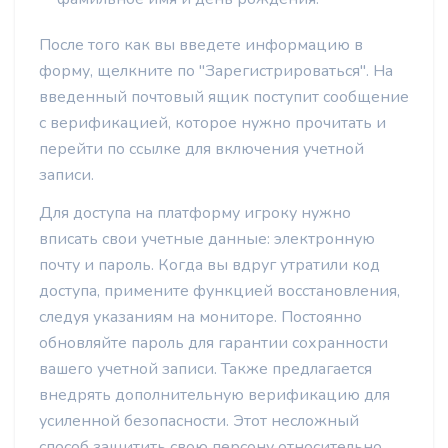
После того как вы введете информацию в
форму, щелкните по "Зарегистрироваться". На
введенный почтовый ящик поступит сообщение
с верификацией, которое нужно прочитать и
перейти по ссылке для включения учетной
записи.
Для доступа на платформу игроку нужно
вписать свои учетные данные: электронную
почту и пароль. Когда вы вдруг утратили код
доступа, примените функцией восстановления,
следуя указаниям на мониторе. Постоянно
обновляйте пароль для гарантии сохранности
вашего учетной записи. Также предлагается
внедрять дополнительную верификацию для
усиленной безопасности. Этот несложный
способ защитить свою персону относительно