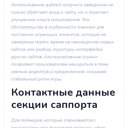
Использование дублей игорного заведения не
только облегчает вход к сайту, но и помогает
улучшению опыта пользователя. Это
обстоятельство в особенности значимо для
постоянно играющих клиентов, которые не
намерены терять время на нахождение новых
сайтов или разбор структуры интерфейса
других сайтов. Альтернативные ссылки
позволяют пользователям находиться в теме
свежих апдейтов и предложений, сохраняя
стабильный ритм игры.
Контактные данные
секции саппорта
Для геймеров, которые сталкиваются с
трудностями или возникают вопросы, связь