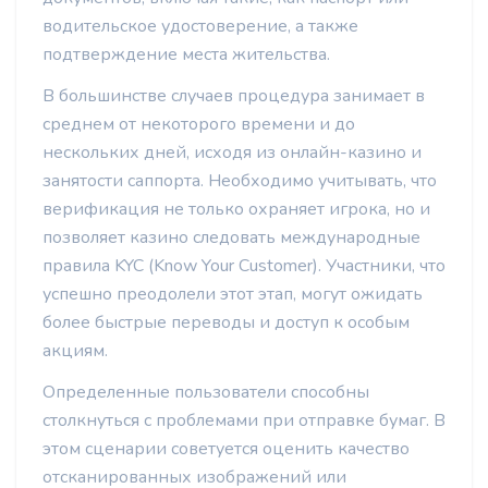
водительское удостоверение, а также
подтверждение места жительства.
В большинстве случаев процедура занимает в
среднем от некоторого времени и до
нескольких дней, исходя из онлайн-казино и
занятости саппорта. Необходимо учитывать, что
верификация не только охраняет игрока, но и
позволяет казино следовать международные
правила KYC (Know Your Customer). Участники, что
успешно преодолели этот этап, могут ожидать
более быстрые переводы и доступ к особым
акциям.
Определенные пользователи способны
столкнуться с проблемами при отправке бумаг. В
этом сценарии советуется оценить качество
отсканированных изображений или