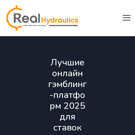
Лучшие
онлайн
гэмблинг
-платфо
рм 2025
для
ставок