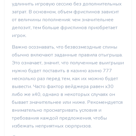
удлинить игровую сессию без дополнительных
затрат. В основном, объем фриспинов зависит
от величины пополнения: чем значительнее
депозит, тем больше фриспинов приобретает
игрок.
Важно осознавать, что безвозмездные спины
обычно включают заданные правила отыгрыша.
Это означает, значит, что полученные выигрыши
нужно будет поставить в казино азино 777
несколько раз перед тем, как их можно будет
вывести. Часто фактор вейджера равен x30
либо же x40, однако в некоторых случаях он
бывает значительнее или ниже. Рекомендуется
внимательно просматривать условия и
требования каждой предложения, чтобы
избежать неприятных сюрпризов.