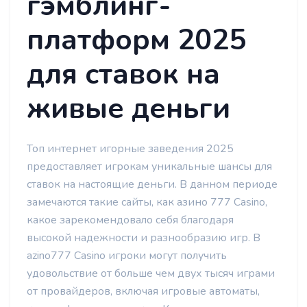
гэмблинг-
платформ 2025
для ставок на
живые деньги
Топ интернет игорные заведения 2025
предоставляет игрокам уникальные шансы для
ставок на настоящие деньги. В данном периоде
замечаются такие сайты, как азино 777 Casino,
какое зарекомендовало себя благодаря
высокой надежности и разнообразию игр. В
azino777 Casino игроки могут получить
удовольствие от больше чем двух тысяч играми
от провайдеров, включая игровые автоматы,