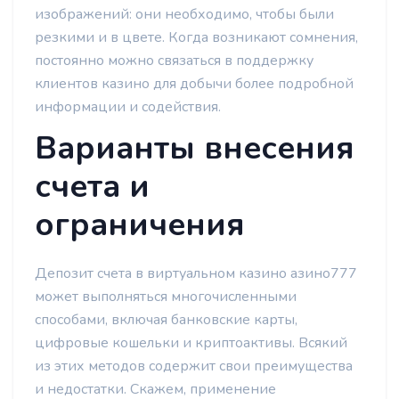
изображений: они необходимо, чтобы были
резкими и в цвете. Когда возникают сомнения,
постоянно можно связаться в поддержку
клиентов казино для добычи более подробной
информации и содействия.
Варианты внесения
счета и
ограничения
Депозит счета в виртуальном казино азино777
может выполняться многочисленными
способами, включая банковские карты,
цифровые кошельки и криптоактивы. Всякий
из этих методов содержит свои преимущества
и недостатки. Скажем, применение