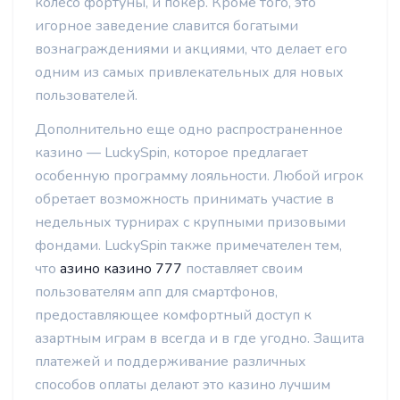
колесо фортуны, и покер. Кроме того, это
игорное заведение славится богатыми
вознаграждениями и акциями, что делает его
одним из самых привлекательных для новых
пользователей.
Дополнительно еще одно распространенное
казино — LuckySpin, которое предлагает
особенную программу лояльности. Любой игрок
обретает возможность принимать участие в
недельных турнирах с крупными призовыми
фондами. LuckySpin также примечателен тем,
что
азино казино 777
поставляет своим
пользователям апп для смартфонов,
предоставляющее комфортный доступ к
азартным играм в всегда и в где угодно. Защита
платежей и поддерживание различных
способов оплаты делают это казино лучшим