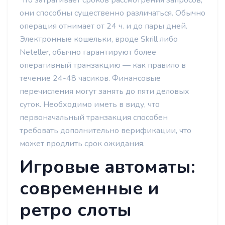
Что затрагивает сроков рассмотрения запросов,
они способны существенно различаться. Обычно
операция отнимает от 24 ч. и до пары дней.
Электронные кошельки, вроде Skrill либо
Neteller, обычно гарантируют более
оперативный транзакцию — как правило в
течение 24-48 часиков. Финансовые
перечисления могут занять до пяти деловых
суток. Необходимо иметь в виду, что
первоначальный транзакция способен
требовать дополнительно верификации, что
может продлить срок ожидания.
Игровые автоматы:
современные и
ретро слоты