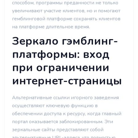
способом, программы преданности не только
увеличивают участие клиентов, но и помогают
гемблинговой платформе сохранять клиентов
на платформе длительное время.
Зеркало гэмблинг-
платформы: вход
при ограничении
интернет-страницы
Альтернативные ссылки игорного заведения
осуществляют ключевую функцию в
обеспечении доступа к ресурсу, когда главный
портал оказывается заблокированным. Эти
зеркальные сайты представляют собой
альтернативные URL-адреса, что полностью