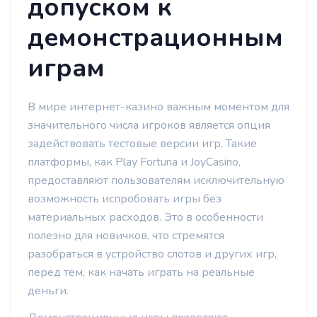
допуском к
демонстрационным
играм
В мире интернет-казино важным моментом для
значительного числа игроков является опция
задействовать тестовые версии игр. Такие
платформы, как Play Fortuna и JoyCasino,
предоставляют пользователям исключительную
возможность испробовать игры без
материальных расходов. Это в особенности
полезно для новичков, что стремятся
разобраться в устройство слотов и других игр,
перед тем, как начать играть на реальные
деньги.