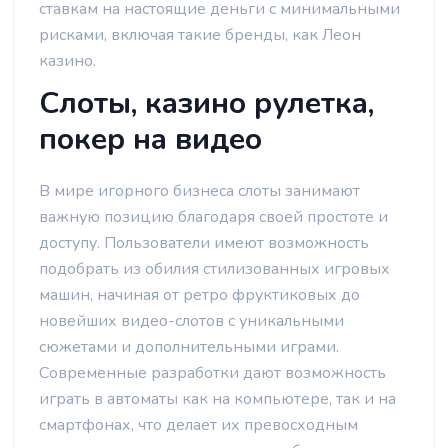
ставкам на настоящие деньги с минимальными
рисками, включая такие бренды, как Леон
казино.
Слоты, казино рулетка,
покер на видео
В мире игорного бизнеса слоты занимают
важную позицию благодаря своей простоте и
доступу. Пользователи имеют возможность
подобрать из обилия стилизованных игровых
машин, начиная от ретро фруктиковых до
новейших видео-слотов с уникальными
сюжетами и дополнительными играми.
Современные разработки дают возможность
играть в автоматы как на компьютере, так и на
смартфонах, что делает их превосходным