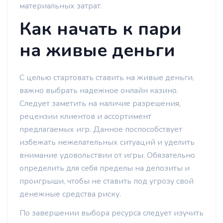
материальных затрат.
Как начать к пари
на живые деньги
С целью стартовать ставить на живые деньги,
важно выбрать надежное онлайн казино.
Следует заметить на наличие разрешения,
рецензии клиентов и ассортимент
предлагаемых игр. Данное поспособствует
избежать нежелательных ситуаций и уделить
внимание удовольствии от игры. Обязательно
определить для себя пределы на депозиты и
проигрыши, чтобы не ставить под угрозу свой
денежные средства риску.
По завершении выбора ресурса следует изучить