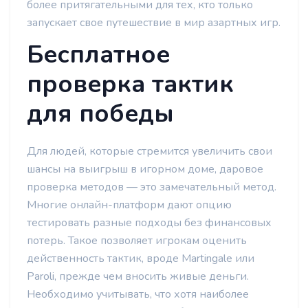
более притягательными для тех, кто только
запускает свое путешествие в мир азартных игр.
Бесплатное
проверка тактик
для победы
Для людей, которые стремится увеличить свои
шансы на выигрыш в игорном доме, даровое
проверка методов — это замечательный метод.
Многие онлайн-платформ дают опцию
тестировать разные подходы без финансовых
потерь. Такое позволяет игрокам оценить
действенность тактик, вроде Martingale или
Paroli, прежде чем вносить живые деньги.
Необходимо учитывать, что хотя наиболее