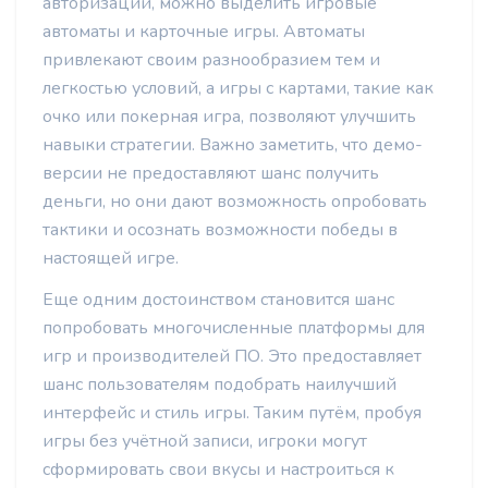
авторизации, можно выделить игровые
автоматы и карточные игры. Автоматы
привлекают своим разнообразием тем и
легкостью условий, а игры с картами, такие как
очко или покерная игра, позволяют улучшить
навыки стратегии. Важно заметить, что демо-
версии не предоставляют шанс получить
деньги, но они дают возможность опробовать
тактики и осознать возможности победы в
настоящей игре.
Еще одним достоинством становится шанс
попробовать многочисленные платформы для
игр и производителей ПО. Это предоставляет
шанс пользователям подобрать наилучший
интерфейс и стиль игры. Таким путём, пробуя
игры без учётной записи, игроки могут
сформировать свои вкусы и настроиться к