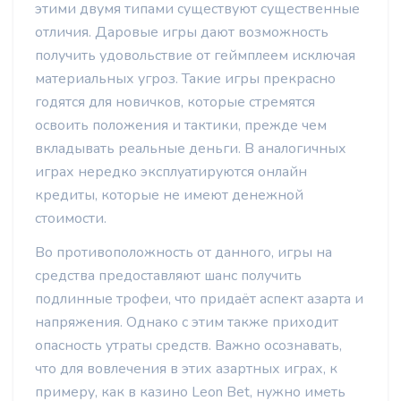
этими двумя типами существуют существенные
отличия. Даровые игры дают возможность
получить удовольствие от геймплеем исключая
материальных угроз. Такие игры прекрасно
годятся для новичков, которые стремятся
освоить положения и тактики, прежде чем
вкладывать реальные деньги. В аналогичных
играх нередко эксплуатируются онлайн
кредиты, которые не имеют денежной
стоимости.
Во противоположность от данного, игры на
средства предоставляют шанс получить
подлинные трофеи, что придаёт аспект азарта и
напряжения. Однако с этим также приходит
опасность утраты средств. Важно осознавать,
что для вовлечения в этих азартных играх, к
примеру, как в казино Leon Bet, нужно иметь