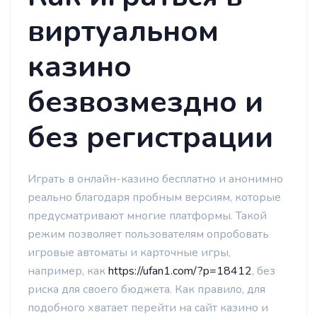
виртуальном
казино
безвозмездно и
без регистрации
Играть в онлайн-казино бесплатно и анонимно
реально благодаря пробным версиям, которые
предусматривают многие платформы. Такой
режим позволяет пользователям опробовать
игровые автоматы и карточные игры,
например, как
https://ufan1.com/?p=18412
, без
риска для своего бюджета. Как правило, для
подобного хватает перейти на сайт казино и