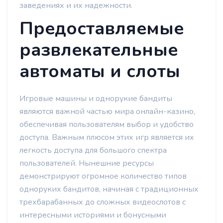
заведениях и их надежности.
Предоставляемые
развлекательные
автоматы и слоты
Игровые машины и однорукие бандиты
являются важной частью мира онлайн-казино,
обеспечивая пользователям выбор и удобство
доступа. Важным плюсом этих игр является их
легкость доступа для большого спектра
пользователей. Нынешние ресурсы
демонстрируют огромное количество типов
одноруких бандитов, начиная с традиционных
трехбарабанных до сложных видеослотов с
интересными историями и бонусными