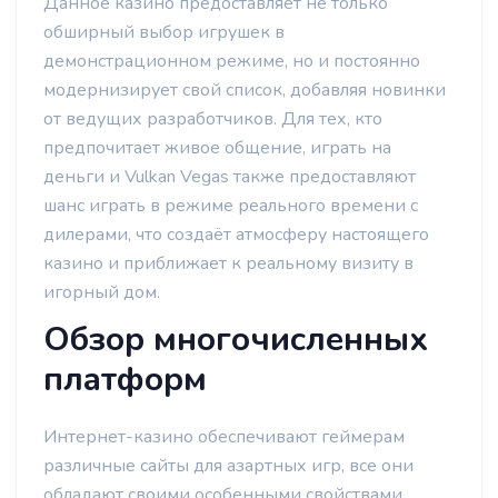
Данное казино предоставляет не только
обширный выбор игрушек в
демонстрационном режиме, но и постоянно
модернизирует свой список, добавляя новинки
от ведущих разработчиков. Для тех, кто
предпочитает живое общение, играть на
деньги и Vulkan Vegas также предоставляют
шанс играть в режиме реального времени с
дилерами, что создаёт атмосферу настоящего
казино и приближает к реальному визиту в
игорный дом.
Обзор многочисленных
платформ
Интернет-казино обеспечивают геймерам
различные сайты для азартных игр, все они
обладают своими особенными свойствами.