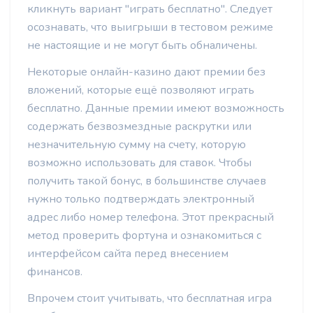
кликнуть вариант "играть бесплатно". Следует
осознавать, что выигрыши в тестовом режиме
не настоящие и не могут быть обналичены.
Некоторые онлайн-казино дают премии без
вложений, которые ещё позволяют играть
бесплатно. Данные премии имеют возможность
содержать безвозмездные раскрутки или
незначительную сумму на счету, которую
возможно использовать для ставок. Чтобы
получить такой бонус, в большинстве случаев
нужно только подтверждать электронный
адрес либо номер телефона. Этот прекрасный
метод проверить фортуна и ознакомиться с
интерфейсом сайта перед внесением
финансов.
Впрочем стоит учитывать, что бесплатная игра