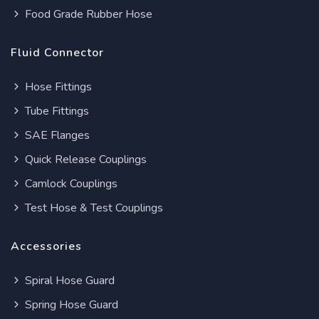
Food Grade Rubber Hose
Fluid Connector
Hose Fittings
Tube Fittings
SAE Flanges
Quick Release Couplings
Camlock Couplings
Test Hose & Test Couplings
Accessories
Spiral Hose Guard
Spring Hose Guard