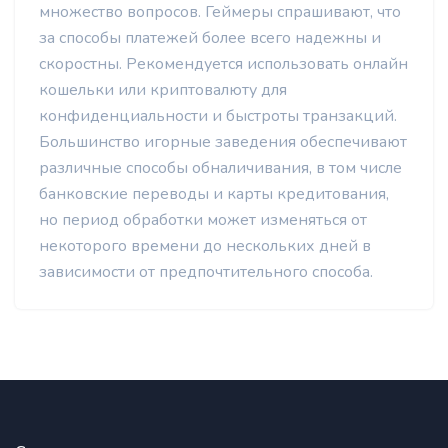
множество вопросов. Геймеры спрашивают, что
за способы платежей более всего надежны и
скоростны. Рекомендуется использовать онлайн
кошельки или криптовалюту для
конфиденциальности и быстроты транзакций.
Большинство игорные заведения обеспечивают
различные способы обналичивания, в том числе
банковские переводы и карты кредитования,
но период обработки может изменяться от
некоторого времени до нескольких дней в
зависимости от предпочтительного способа.