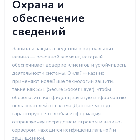
Охрана и
обеспечение
сведений
Защита и защита сведений в виртуальных
казино — основной элемент, который
обеспечивает доверие клиентов и устойчивость
деятельности системы. Онлайн-казино
применяют новейшие технологии защиты,
такие как SSL (Secure Socket Layer), чтобы
обезопасить конфиденциальную информацию
пользователей от взлома. Данные методы
гарантируют, что любая информация,
отправляемая посредством игроком и казино-
сервером, находится конфиденциальной и
защищенной.