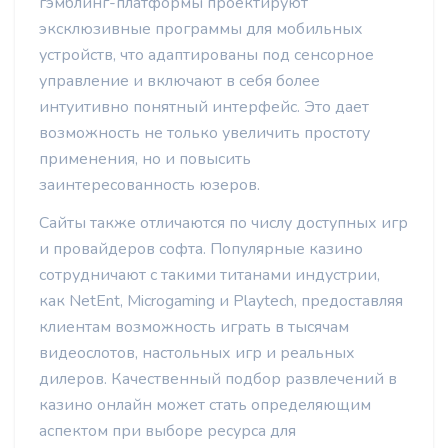
гэмблинг-платформы проектируют
эксклюзивные программы для мобильных
устройств, что адаптированы под сенсорное
управление и включают в себя более
интуитивно понятный интерфейс. Это дает
возможность не только увеличить простоту
применения, но и повысить
заинтересованность юзеров.
Сайты также отличаются по числу доступных игр
и провайдеров софта. Популярные казино
сотрудничают с такими титанами индустрии,
как NetEnt, Microgaming и Playtech, предоставляя
клиентам возможность играть в тысячам
видеослотов, настольных игр и реальных
дилеров. Качественный подбор развлечений в
казино онлайн может стать определяющим
аспектом при выборе ресурса для