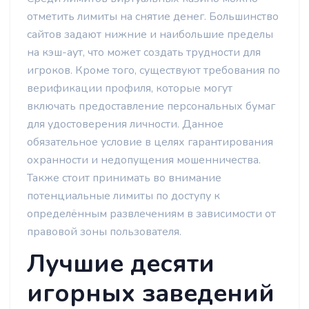
отметить лимиты на снятие денег. Большинство
сайтов задают нижние и наибольшие пределы
на кэш-аут, что может создать трудности для
игроков. Кроме того, существуют требования по
верификации профиля, которые могут
включать предоставление персональных бумаг
для удостоверения личности. Данное
обязательное условие в целях гарантирования
охранности и недопущения мошенничества.
Также стоит принимать во внимание
потенциальные лимиты по доступу к
определённым развлечениям в зависимости от
правовой зоны пользователя.
Лучшие десяти
игорных заведений