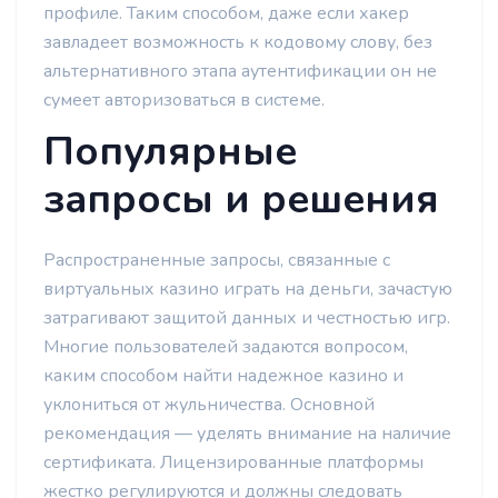
профиле. Таким способом, даже если хакер
завладеет возможность к кодовому слову, без
альтернативного этапа аутентификации он не
сумеет авторизоваться в системе.
Популярные
запросы и решения
Распространенные запросы, связанные с
виртуальных казино играть на деньги, зачастую
затрагивают защитой данных и честностью игр.
Многие пользователей задаются вопросом,
каким способом найти надежное казино и
уклониться от жульничества. Основной
рекомендация — уделять внимание на наличие
сертификата. Лицензированные платформы
жестко регулируются и должны следовать