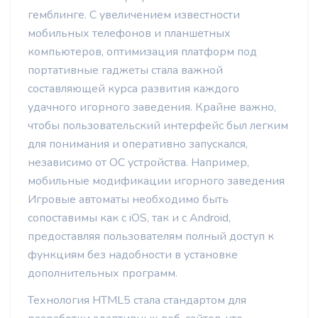
гемблинге. С увеличением известности
мобильных телефонов и планшетных
компьютеров, оптимизация платформ под
портативные гаджеты стала важной
составляющей курса развития каждого
удачного игорного заведения. Крайне важно,
чтобы пользовательский интерфейс был легким
для понимания и оперативно запускался,
независимо от ОС устройства. Например,
мобильные модификации игорного заведения
Игровые автоматы необходимо быть
сопоставимы как с iOS, так и с Android,
предоставляя пользователям полный доступ к
функциям без надобности в установке
дополнительных программ.
Технология HTML5 стала стандартом для