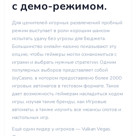
с демо-режимом.
Для ценителей игорных развлечений пробный
режим выступает в роли хорошим шансом
испытать удачу без угрозы для бюджета.
Большинство онлайн-казино показывают эту
опцию, чтобы геймеры могли ознакомиться с
играми и выбрать нужные стратегии. Одним
популярных выборов представляет собой
JoyCasino, в котором предоставлено более 2000
игровых автоматов в тестовом формате. Такое
дает возможность геймерам насладиться ходом
игры, изучая такие бренды, как Игровые
автоматы, а также изучить все нюансы слотов и
настольных игр.
Ещё один лидер у игроков — Vulkan Vegas.