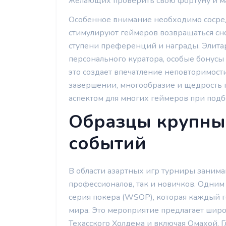
желающих проверить свою фортуну и ма
Особенное внимание необходимо сосред
стимулируют геймеров возвращаться сно
ступени преференций и награды. Элита
персонального куратора, особые бонусы
это создает впечатление неповторимост
завершении, многообразие и щедрость
аспектом для многих геймеров при подб
Образцы крупны
событий
В области азартных игр турниры занима
профессионалов, так и новичков. Одним
серия покера (WSOP), которая каждый го
мира. Это мероприятие предлагает широ
Техасского Холдема и включая Омахой.