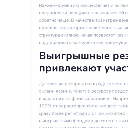
Важную функцию осуществляет и лояльно
преданности поощряют пользователей ос
обратно чаще. В качестве вознагражден
привилегии, которые также могут сказыв
структура анализа, какая позволяет каз
поддерживать конкурентное преимущест
Выигрышные рез
привлекают учас
Денежные резервы и награды имеют осн
онлайн казино. Многие ресурсов предос
выделиться на фоне соперников. Наприм
100% от первого депозита, что дает ге
сразу после регистрации. Помимо этого
выигрышными фондами до сотен тысяч б