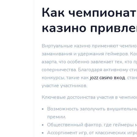
Как чемпионат
казино привле
Виртуальные казино применяют чемпион
заманивания и удержания геймеров. Ко
азарта, что особенно завлекает тех, кто
соперничества. Благодаря активному ст
конкурсы, такие как
jozz casino вход
, ст
участие участников.
Ключевые достоинства участия в чемпио
Возможность заполучить внушительн
премии.
Общественный фактор, где геймеры мо
Ассортимент игр, от классических иг