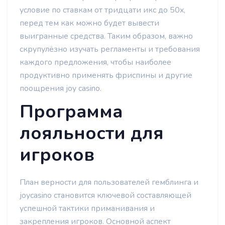
условие по ставкам от тридцати икс до 50x,
перед тем как можно будет вывести
выигранные средства. Таким образом, важно
скрупулёзно изучать регламенты и требования
каждого предложения, чтобы наиболее
продуктивно применять фриспины и другие
поощрения joy casino.
Программа
лояльности для
игроков
План верности для пользователей гемблинга и
joycasino становится ключевой составляющей
успешной тактики приманивания и
закрепления игроков. Основной аспект