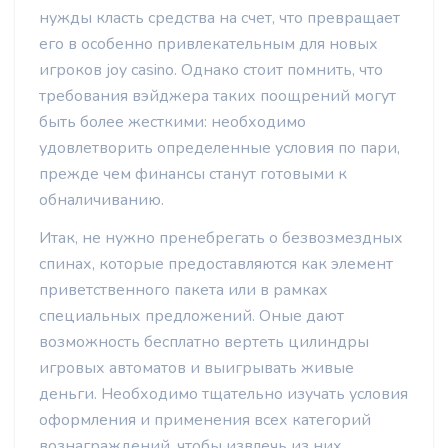
нужды класть средства на счет, что превращает
его в особенно привлекательным для новых
игроков joy casino. Однако стоит помнить, что
требования вэйджера таких поощрений могут
быть более жесткими: необходимо
удовлетворить определенные условия по пари,
прежде чем финансы станут готовыми к
обналичиванию.
Итак, не нужно пренебрегать о безвозмездных
спинах, которые предоставляются как элемент
приветственного пакета или в рамках
специальных предложений. Оные дают
возможность бесплатно вертеть цилиндры
игровых автоматов и выигрывать живые
деньги. Необходимо тщательно изучать условия
оформления и применения всех категорий
вознаграждений, чтобы извлечь из них