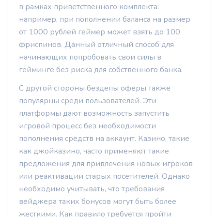
в рамках приветственного комплекта:
например, при пополнении баланса на размер
от 1000 рублей геймер может взять до 100
фриспинов. Данный отличный способ для
начинающих попробовать свои силы в
гейминге без риска для собственного банка.
С другой стороны бездепы оферы также
популярны среди пользователей. Эти
платформы дают возможность запустить
игровой процесс без необходимости
пополнения средств на аккаунт. Казино, такие
как джойказино, часто применяют такие
предложения для привлечения новых игроков
или реактивации старых посетителей. Однако
необходимо учитывать, что требования
вейджера таких бонусов могут быть более
жесткими. Как правило требуется пройти