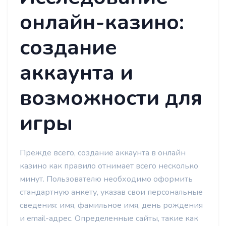
онлайн-казино:
создание
аккаунта и
возможности для
игры
Прежде всего, создание аккаунта в онлайн
казино как правило отнимает всего несколько
минут. Пользователю необходимо оформить
стандартную анкету, указав свои персональные
сведения: имя, фамильное имя, день рождения
и email-адрес. Определенные сайты, такие как