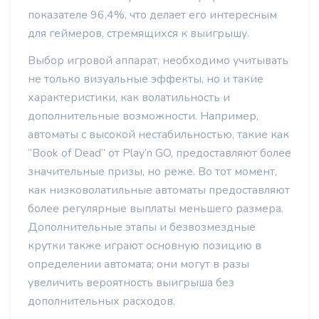
показателе 96,4%, что делает его интересным
для геймеров, стремящихся к выигрышу.
Выбор игровой аппарат, необходимо учитывать
не только визуальные эффекты, но и такие
характеристики, как волатильность и
дополнительные возможности. Например,
автоматы с высокой нестабильностью, такие как
“Book of Dead” от Play’n GO, предоставляют более
значительные призы, но реже. Во тот момент,
как низковолатильные автоматы предоставляют
более регулярные выплаты меньшего размера.
Дополнительные этапы и безвозмездные
крутки также играют основную позицию в
определении автомата; они могут в разы
увеличить вероятность выигрыша без
дополнительных расходов.