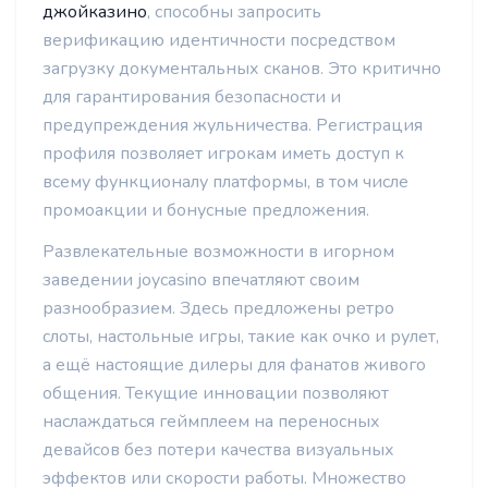
джойказино
, способны запросить
верификацию идентичности посредством
загрузку документальных сканов. Это критично
для гарантирования безопасности и
предупреждения жульничества. Регистрация
профиля позволяет игрокам иметь доступ к
всему функционалу платформы, в том числе
промоакции и бонусные предложения.
Развлекательные возможности в игорном
заведении joycasino впечатляют своим
разнообразием. Здесь предложены ретро
слоты, настольные игры, такие как очко и рулет,
а ещё настоящие дилеры для фанатов живого
общения. Текущие инновации позволяют
наслаждаться геймплеем на переносных
девайсов без потери качества визуальных
эффектов или скорости работы. Множество