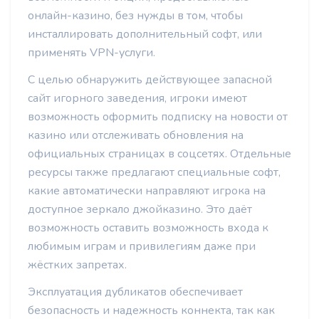
онлайн-казино, без нужды в том, чтобы
инсталлировать дополнительный софт, или
применять VPN-услуги.
С целью обнаружить действующее запасной
сайт игорного заведения, игроки имеют
возможность оформить подписку на новости от
казино или отслеживать обновления на
официальных страницах в соцсетях. Отдельные
ресурсы также предлагают специальные софт,
какие автоматически направляют игрока на
доступное зеркало джойказино. Это даёт
возможность оставить возможность входа к
любимым играм и привилегиям даже при
жёстких запретах.
Эксплуатация дубликатов обеспечивает
безопасность и надежность коннекта, так как