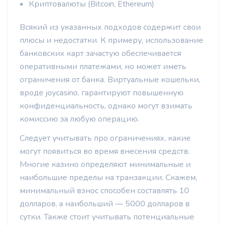
Криптовалюты (Bitcoin, Ethereum)
Всякий из указанных подходов содержит свои
плюсы и недостатки. К примеру, использование
банковских карт зачастую обеспечивается
оперативными платежами, но может иметь
ограничения от банка. Виртуальные кошельки,
вроде joycasino, гарантируют повышенную
конфиденциальность, однако могут взимать
комиссию за любую операцию.
Следует учитывать про ограничениях, какие
могут появиться во время внесения средств.
Многие казино определяют минимальные и
наибольшие пределы на транзакции. Скажем,
минимальный взнос способен составлять 10
долларов, а наибольший — 5000 долларов в
сутки. Также стоит учитывать потенциальные