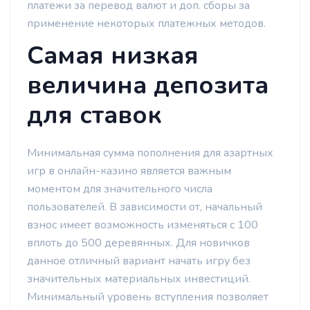
платежи за перевод валют и доп. сборы за
применение некоторых платежных методов.
Самая низкая
величина депозита
для ставок
Минимальная сумма пополнения для азартных
игр в онлайн-казино является важным
моментом для значительного числа
пользователей. В зависимости от, начальный
взнос имеет возможность изменяться с 100
вплоть до 500 деревянных. Для новичков
данное отличный вариант начать игру без
значительных материальных инвестиций.
Минимальный уровень вступления позволяет