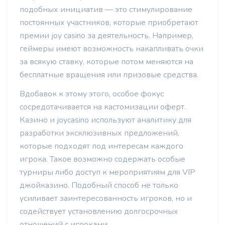
подобных инициатив — это стимулирование
постоянных участников, которые приобретают
премии joy casino за деятельность. Например,
геймеры имеют возможность накапливать очки
за всякую ставку, которые потом меняются на
бесплатные вращения или призовые средства.
Вдобавок к этому этого, особое фокус
сосредотачивается на кастомизации оферт.
Казино и joycasino используют аналитику для
разработки эксклюзивных предложений,
которые подходят под интересам каждого
игрока. Такое возможно содержать особые
турниры либо доступ к мероприятиям для VIP
джойказино. Подобный способ не только
усиливает заинтересованность игроков, но и
содействует установлению долгосрочных
отношений с игроками.