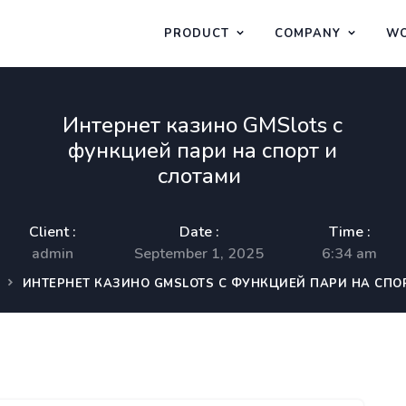
PRODUCT
COMPANY
WO
Интернет казино GMSlots с
функцией пари на спорт и
слотами
Client :
Date :
Time :
admin
September 1, 2025
6:34 am
ИНТЕРНЕТ КАЗИНО GMSLOTS С ФУНКЦИЕЙ ПАРИ НА СПО