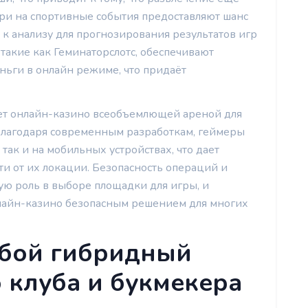
ари на спортивные события предоставляют шанс
 к анализу для прогнозирования результатов игр
 такие как Геминаторслотс, обеспечивают
ньги в онлайн режиме, что придаёт
лает онлайн-казино всеобъемлющей ареной для
Благодаря современным разработкам, геймеры
так и на мобильных устройствах, что дает
ти от их локации. Безопасность операций и
ю роль в выборе площадки для игры, и
лайн-казино безопасным решением для многих
обой гибридный
 клуба и букмекера