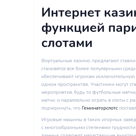
Интернет кази
функцией пари
слотами
Виртуальные казино, предлагают ставки
становятся все более популярными сред
обеспечивают игрокам исключительную 
одном пространстве. Участники могут с
мероприятия, будь то футбольные матчи
матчи, и параллельно играть в слоты с 
подчеркнуть, что
Геминаторслотс
поставл
Игровые машины в таких игорных заве
с многообразными степенями трудности
данных содержат нарастающие выигрыши