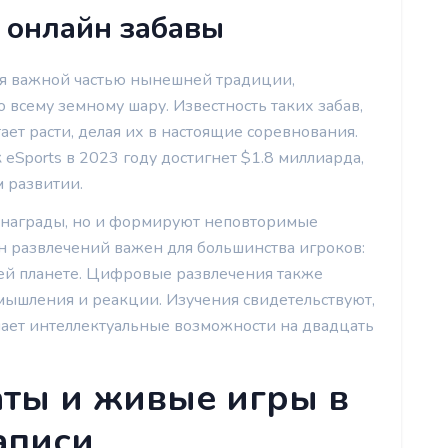
 онлайн забавы
ся важной частью нынешней традиции,
 всему земному шару. Известность таких забав,
тает расти, делая их в настоящие соревнования.
eSports в 2023 году достигнет $1.8 миллиарда,
м развитии.
 награды, но и формируют неповторимые
н развлечений важен для большинства игроков:
сей планете. Цифровые развлечения также
мышления и реакции. Изучения свидетельствуют,
шает интеллектуальные возможности на двадцать
ты и живые игры в
аписи.