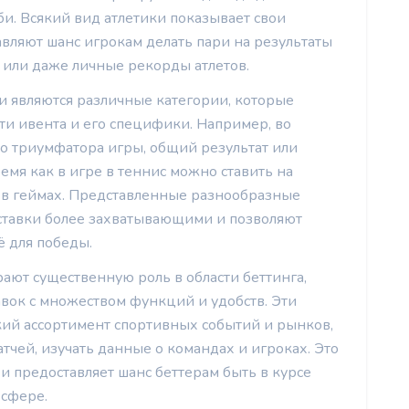
би. Всякий вид атлетики показывает свои
вляют шанс игрокам делать пари на результаты
т или даже личные рекорды атлетов.
и являются различные категории, которые
ти ивента и его специфики. Например, во
о триумфатора игры, общий результат или
время как в игре в теннис можно ставить на
т в геймах. Представленные разнообразные
 ставки более захватывающими и позволяют
ё для победы.
ают существенную роль в области беттинга,
вок с множеством функций и удобств. Эти
кий ассортимент спортивных событий и рынков,
тчей, изучать данные о командах и игроках. Это
и предоставляет шанс беттерам быть в курсе
 сфере.