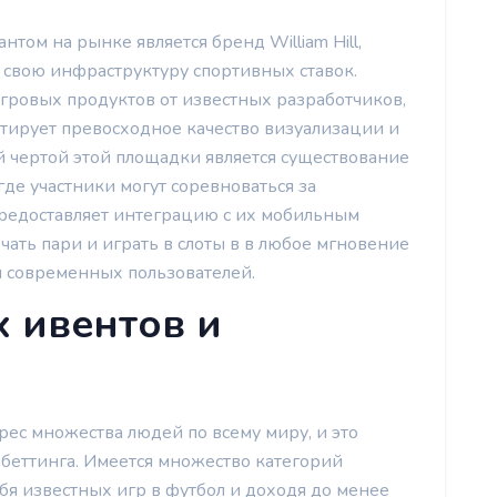
ом на рынке является бренд William Hill,
 свою инфраструктуру спортивных ставок.
 игровых продуктов от известных разработчиков,
антирует превосходное качество визуализации и
 чертой этой площадки является существование
де участники могут соревноваться за
предоставляет интеграцию с их мобильным
ать пари и играть в слоты в в любое мгновение
ля современных пользователей.
 ивентов и
ес множества людей по всему миру, и это
беттинга. Имеется множество категорий
бя известных игр в футбол и доходя до менее