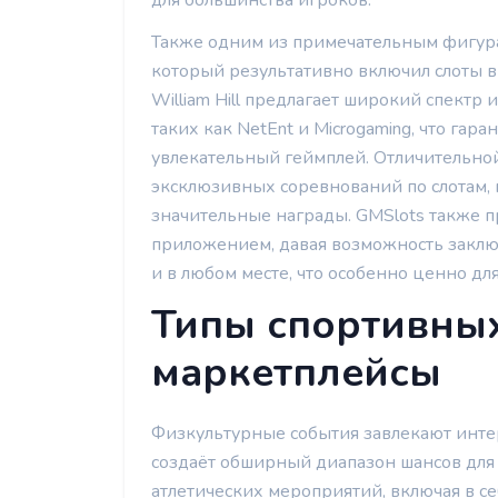
для большинства игроков.
Также одним из примечательным фигурант
который результативно включил слоты в
William Hill предлагает широкий спектр
таких как NetEnt и Microgaming, что гар
увлекательный геймплей. Отличительной
эксклюзивных соревнований по слотам, г
значительные награды. GMSlots также 
приложением, давая возможность заключ
и в любом месте, что особенно ценно д
Типы спортивных
маркетплейсы
Физкультурные события завлекают интер
создаёт обширный диапазон шансов для 
атлетических мероприятий, включая в се