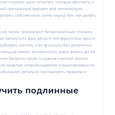
своим игрокам шанс испытать топовые автоматы и
нный прекрасный вариант для начинающих
ровать собственную схему перед тем, как делать
ний также предлагают бездепозитные плюшки,
ям заполучить фри деньги или фриспины просто
спробовать систему и ее функции без денежных
ачинающие имеют возможность взять вплоть до 50
ие бандиты после создания учетной записи.
ния зачастую сопровождаются ограничениями по
еобходимо детально просмотреть правила и
учить подлинные