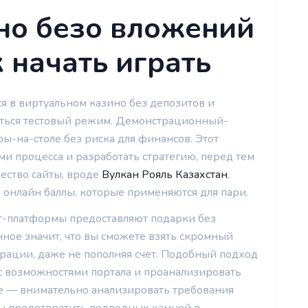
но безо вложений
к начать играть
ся в виртуальном казино без депозитов и
аться тестовый режим. Демонстрационный-
ы-на-столе без риска для финансов. Этот
ми процесса и разработать стратегию, перед тем
ество сайты, вроде
Вулкан Рояль Казахстан
,
онлайн баллы, которые применяются для пари.
г-платформы предоставляют подарки без
ное значит, что вы сможете взять скромный
рации, даже не пополняя счет. Подобный подход
с возможностями портала и проанализировать
ое — внимательно анализировать требования