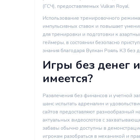
(ГСЧ), предоставляемых Vulkan Royal.
Использование тренировочного режима в
импульсивных ставок и повышает умения
для тренировки и подготовки к азартны
геймеры, в состоянии безопасно приступ
знания благодаря Вулкан Рояль КЗ без 
Игры без денег и
имеется?
Развлечения без финансов и учетной з
шанс испытать адреналин и удовольстви
сайтов предоставляют разнообразный наб
актуальных видеослотов с захватывающ
забавы обычно доступны в демонстраци
игрокам разобраться в механикой и пра