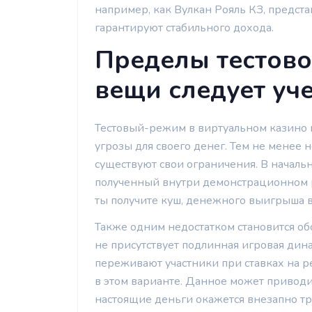
например, как Вулкан Рояль КЗ, предст
гарантируют стабильного дохода.
Пределы тестово
вещи следует уче
Тестовый-режим в виртуальном казино 
угрозы для своего денег. Тем не менее н
существуют свои ограничения. В началь
полученный внутри демонстрационном р
ты получите куш, денежного выигрыша в
Также одним недостатком становится об
не присутствует подлинная игровая дин
переживают участники при ставках на р
в этом варианте. Данное может приводит
настоящие деньги окажется внезапно т