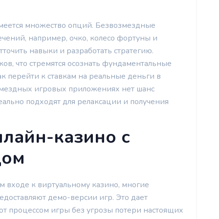
меется множество опций. Безвозмездные
ений, например, очко, колесо фортуны и
тточить навыки и разработать стратегию.
ков, что стремятся осознать фундаментальные
ак перейти к ставкам на реальные деньги в
возмездных игровых приложениях нет шанс
ально подходят для релаксации и получения
лайн-казино с
дом
ном входе к виртуальному казино, многие
едоставляют демо-версии игр. Это дает
от процессом игры без угрозы потери настоящих