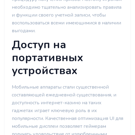
необходимо тщательно анализировать правила
и функции своего учетной записи, чтобы
воспользоваться всеми имеющимися в наличии
выгодами.
Доступ на
портативных
устройствах
Мобильные аппараты стали существенной
составляющей ежедневной существования, и
доступность интернет-казино на таких
гаджетах играет ключевую роль в их
популярности. Качественная оптимизация UI для
мобильные дисплеи позволяет геймерам
получать удовольствие от излюбленными