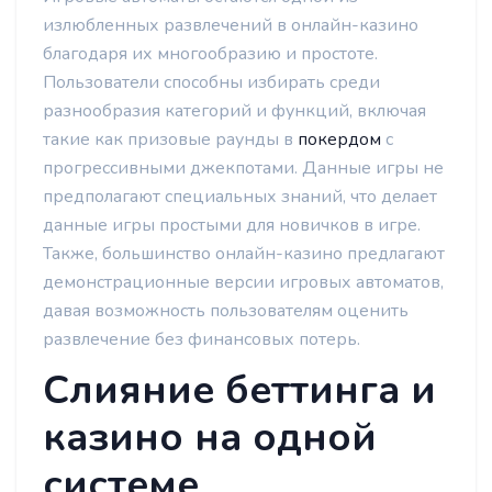
излюбленных развлечений в онлайн-казино
благодаря их многообразию и простоте.
Пользователи способны избирать среди
разнообразия категорий и функций, включая
такие как призовые раунды в
покердом
с
прогрессивными джекпотами. Данные игры не
предполагают специальных знаний, что делает
данные игры простыми для новичков в игре.
Также, большинство онлайн-казино предлагают
демонстрационные версии игровых автоматов,
давая возможность пользователям оценить
развлечение без финансовых потерь.
Слияние беттинга и
казино на одной
системе