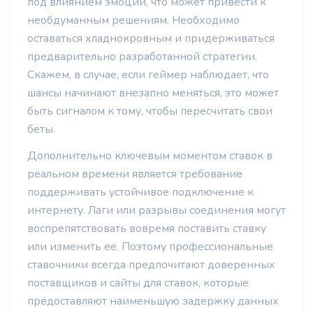
под влиянием эмоций, что может привести к
необдуманным решениям. Необходимо
оставаться хладнокровным и придерживаться
предварительно разработанной стратегии.
Скажем, в случае, если геймер наблюдает, что
шансы начинают внезапно меняться, это может
быть сигналом к тому, чтобы пересчитать свои
беты.
Дополнительно ключевым моментом ставок в
реальном времени является требование
поддерживать устойчивое подключение к
интернету. Лаги или разрывы соединения могут
воспрепятствовать вовремя поставить ставку
или изменить ее. Поэтому профессиональные
ставочники всегда предпочитают доверенных
поставщиков и сайты для ставок, которые
предоставляют наименьшую задержку данных