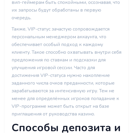
вип-геймерам быть спокойными, осознавая, что
их запросы будут обработаны в первую
очередь.
Также, VIP-статус зачастую сопровождается
персональным менеджером аккаунта, что
обеспечивает особый подход к каждому
клиенту. Такое способно охватывать внутри себя
предложения по ставкам и подсказки для
улучшения игровой сессии. Часто для
достижения VIP-статуса нужно накопление
заданного числа очков преданности, которые
зарабатываются за интенсивную игру. Тем не
менее для определённых игроков попадание к
VIP-программе может быть открыт на базе
приглашения от руководства казино.
Способы депозита и