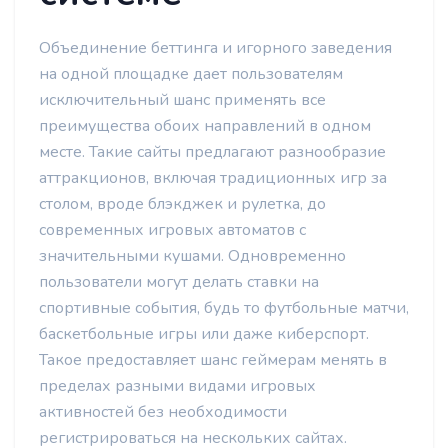
Объединение беттинга и игорного заведения
на одной площадке дает пользователям
исключительный шанс применять все
преимущества обоих направлений в одном
месте. Такие сайты предлагают разнообразие
аттракционов, включая традиционных игр за
столом, вроде блэкджек и рулетка, до
современных игровых автоматов с
значительными кушами. Одновременно
пользователи могут делать ставки на
спортивные события, будь то футбольные матчи,
баскетбольные игры или даже киберспорт.
Такое предоставляет шанс геймерам менять в
пределах разными видами игровых
активностей без необходимости
регистрироваться на нескольких сайтах.