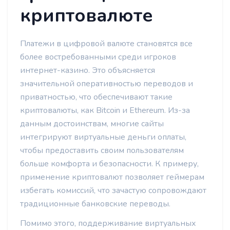
криптовалюте
Платежи в цифровой валюте становятся все
более востребованными среди игроков
интернет-казино. Это объясняется
значительной оперативностью переводов и
приватностью, что обеспечивают такие
криптовалюты, как Bitcoin и Ethereum. Из-за
данным достоинствам, многие сайты
интегрируют виртуальные деньги оплаты,
чтобы предоставить своим пользователям
больше комфорта и безопасности. К примеру,
применение криптовалют позволяет геймерам
избегать комиссий, что зачастую сопровождают
традиционные банковские переводы.
Помимо этого, поддерживание виртуальных