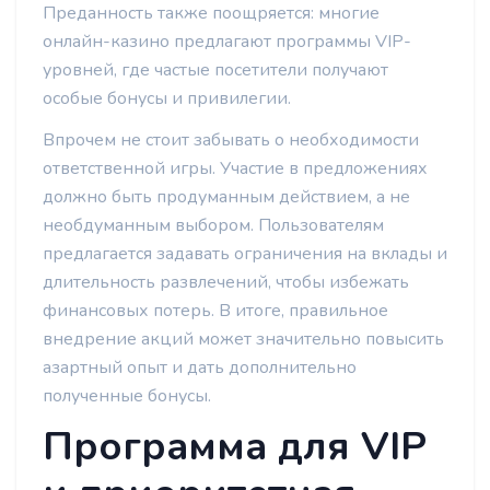
Преданность также поощряется: многие
онлайн-казино предлагают программы VIP-
уровней, где частые посетители получают
особые бонусы и привилегии.
Впрочем не стоит забывать о необходимости
ответственной игры. Участие в предложениях
должно быть продуманным действием, а не
необдуманным выбором. Пользователям
предлагается задавать ограничения на вклады и
длительность развлечений, чтобы избежать
финансовых потерь. В итоге, правильное
внедрение акций может значительно повысить
азартный опыт и дать дополнительно
полученные бонусы.
Программа для VIP