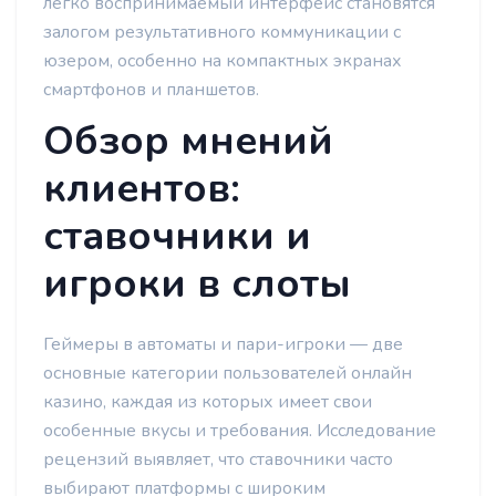
легко воспринимаемый интерфейс становятся
залогом результативного коммуникации с
юзером, особенно на компактных экранах
смартфонов и планшетов.
Обзор мнений
клиентов:
ставочники и
игроки в слоты
Геймеры в автоматы и пари-игроки — две
основные категории пользователей онлайн
казино, каждая из которых имеет свои
особенные вкусы и требования. Исследование
рецензий выявляет, что ставочники часто
выбирают платформы с широким