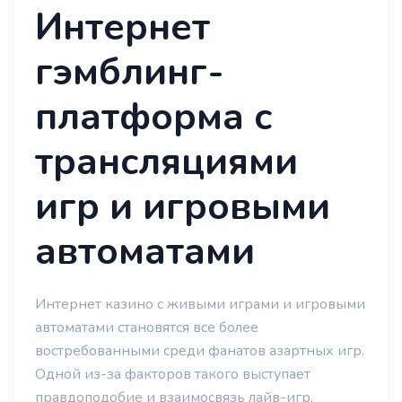
Интернет
гэмблинг-
платформа с
трансляциями
игр и игровыми
автоматами
Интернет казино с живыми играми и игровыми
автоматами становятся все более
востребованными среди фанатов азартных игр.
Одной из-за факторов такого выступает
правдоподобие и взаимосвязь лайв-игр,