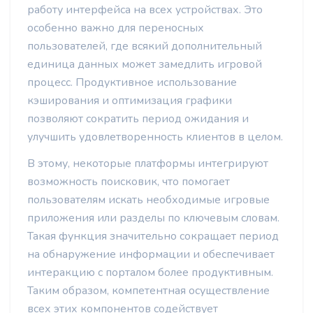
работу интерфейса на всех устройствах. Это
особенно важно для переносных
пользователей, где всякий дополнительный
единица данных может замедлить игровой
процесс. Продуктивное использование
кэширования и оптимизация графики
позволяют сократить период ожидания и
улучшить удовлетворенность клиентов в целом.
В этому, некоторые платформы интегрируют
возможность поисковик, что помогает
пользователям искать необходимые игровые
приложения или разделы по ключевым словам.
Такая функция значительно сокращает период
на обнаружение информации и обеспечивает
интеракцию с порталом более продуктивным.
Таким образом, компетентная осуществление
всех этих компонентов содействует