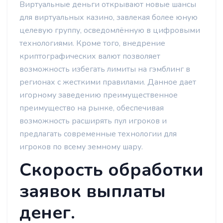
Виртуальные деньги открывают новые шансы
для виртуальных казино, завлекая более юную
целевую группу, осведомлённую в цифровыми
технологиями. Кроме того, внедрение
криптографических валют позволяет
возможность избегать лимиты на гэмблинг в
регионах с жесткими правилами. Данное дает
игорному заведению преимущественное
преимущество на рынке, обеспечивая
возможность расширять пул игроков и
предлагать современные технологии для
игроков по всему земному шару.
Скорость обработки
заявок выплаты
денег.