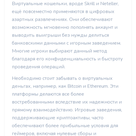
Виртуальные кошельки, вроде Skrill и Neteller,
ещё повсеместно применяются в цифровых
азартных развлечениях. Они обеспечивают
возможность мгновенно пополнять аккаунт и
выводить выигрыши без нужды делиться
банковскими данными с игорным заведением.
Многие игроки выбирают данный метод
благодаря его конфиденциальность и быстроту
проведения операций.
Необходимо стоит забывать о виртуальных
деньгах, например, как Bitcoin и Ethereum. Эти
платформы делаются все более
востребованными вследствие их надежности и
прямому взаимодействию. Игровые заведения,
поддерживающие криптоактивы, часто
обеспечивают более прибыльные условия для
геймеров, включая нулевые сборы и