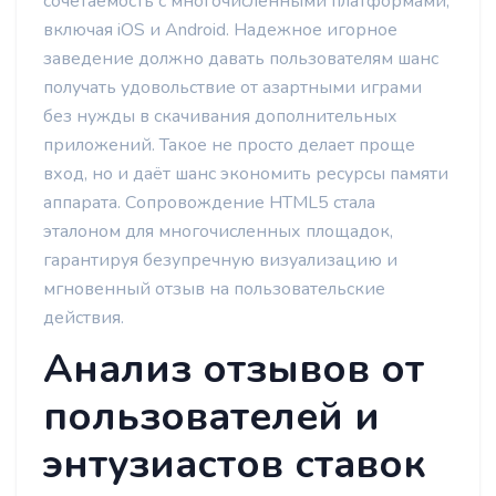
сочетаемость с многочисленными платформами,
включая iOS и Android. Надежное игорное
заведение должно давать пользователям шанс
получать удовольствие от азартными играми
без нужды в скачивания дополнительных
приложений. Такое не просто делает проще
вход, но и даёт шанс экономить ресурсы памяти
аппарата. Сопровождение HTML5 стала
эталоном для многочисленных площадок,
гарантируя безупречную визуализацию и
мгновенный отзыв на пользовательские
действия.
Анализ отзывов от
пользователей и
энтузиастов ставок