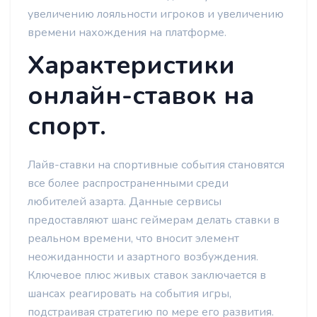
увеличению лояльности игроков и увеличению
времени нахождения на платформе.
Характеристики
онлайн-ставок на
спорт.
Лайв-ставки на спортивные события становятся
все более распространенными среди
любителей азарта. Данные сервисы
предоставляют шанс геймерам делать ставки в
реальном времени, что вносит элемент
неожиданности и азартного возбуждения.
Ключевое плюс живых ставок заключается в
шансах реагировать на события игры,
подстраивая стратегию по мере его развития.