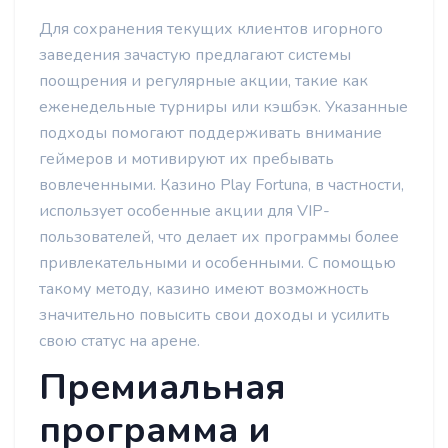
Для сохранения текущих клиентов игорного
заведения зачастую предлагают системы
поощрения и регулярные акции, такие как
еженедельные турниры или кэшбэк. Указанные
подходы помогают поддерживать внимание
геймеров и мотивируют их пребывать
вовлеченными. Казино Play Fortuna, в частности,
использует особенные акции для VIP-
пользователей, что делает их программы более
привлекательными и особенными. С помощью
такому методу, казино имеют возможность
значительно повысить свои доходы и усилить
свою статус на арене.
Премиальная
программа и