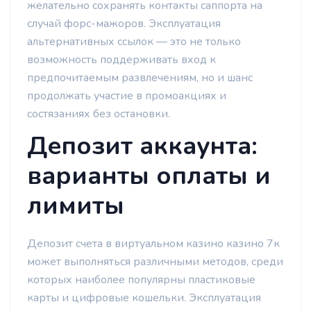
желательно сохранять контакты саппорта на
случай форс-мажоров. Эксплуатация
альтернативных ссылок — это не только
возможность поддерживать вход к
предпочитаемым развлечениям, но и шанс
продолжать участие в промоакциях и
состязаниях без остановки.
Депозит аккаунта:
варианты оплаты и
лимиты
Депозит счета в виртуальном казино казино 7к
может выполняться различными методов, среди
которых наиболее популярны пластиковые
карты и цифровые кошельки. Эксплуатация