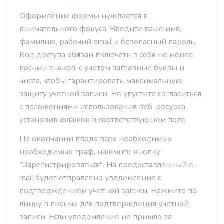
Оформление формы нуждается в
внимательного фокуса. Введите ваше имя,
фамилию, рабочий email и безопасный пароль.
Код доступа обязан включать в себя не менее
восьми знаков, с учетом заглавные буквы и
числа, чтобы гарантировать максимальную
защиту учетной записи. Не упустите согласиться
с положениями использования веб-ресурса,
установив флажок в соответствующем поле.
По окончании ввода всех необходимых
необходимых граф, нажмите кнопку
"Зарегистрироваться". На предоставленный e-
mail будет отправлено уведомление с
подтверждением учетной записи. Нажмите по
линку в письме для подтверждения учетной
записи. Если уведомление не пришло за