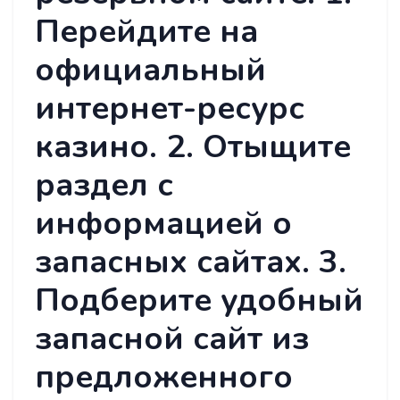
Перейдите на
официальный
интернет-ресурс
казино. 2. Отыщите
раздел с
информацией о
запасных сайтах. 3.
Подберите удобный
запасной сайт из
предложенного