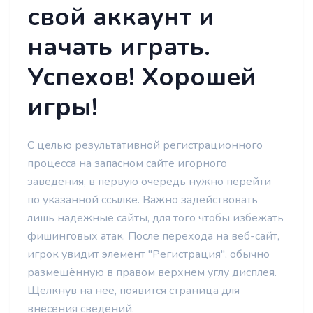
свой аккаунт и
начать играть.
Успехов! Хорошей
игры!
С целью результативной регистрационного
процесса на запасном сайте игорного
заведения, в первую очередь нужно перейти
по указанной ссылке. Важно задействовать
лишь надежные сайты, для того чтобы избежать
фишинговых атак. После перехода на веб-сайт,
игрок увидит элемент "Регистрация", обычно
размещённую в правом верхнем углу дисплея.
Щелкнув на нее, появится страница для
внесения сведений.