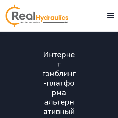
Интерне
т
гэмблинг
-платфо
рма
альтерн
ативный