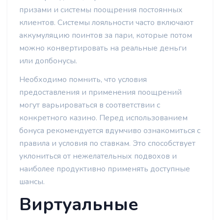
призами и системы поощрения постоянных
клиентов. Системы лояльности часто включают
аккумуляцию поинтов за пари, которые потом
можно конвертировать на реальные деньги
или допбонусы.
Необходимо помнить, что условия
предоставления и применения поощрений
могут варьироваться в соответствии с
конкретного казино. Перед использованием
бонуса рекомендуется вдумчиво ознакомиться с
правила и условия по ставкам. Это способствует
уклониться от нежелательных подвохов и
наиболее продуктивно применять доступные
шансы.
Виртуальные