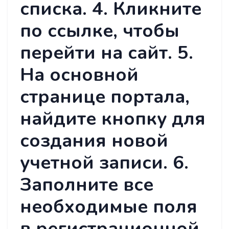
списка. 4. Кликните
по ссылке, чтобы
перейти на сайт. 5.
На основной
странице портала,
найдите кнопку для
создания новой
учетной записи. 6.
Заполните все
необходимые поля
в регистрационной