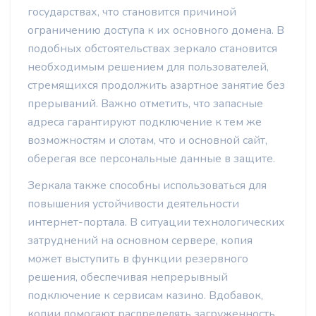
государствах, что становится причиной
ограничению доступа к их основного домена. В
подобных обстоятельствах зеркало становится
необходимым решением для пользователей,
стремящихся продолжить азартное занятие без
прерываний. Важно отметить, что запасные
адреса гарантируют подключение к тем же
возможностям и слотам, что и основной сайт,
оберегая все персональные данные в защите.
Зеркала также способны использоваться для
повышения устойчивости деятельности
интернет-портала. В ситуации технологических
затруднений на основном сервере, копия
может выступить в функции резервного
решения, обеспечивая непрерывный
подключение к сервисам казино. Вдобавок,
копии помогают распределять загруженность