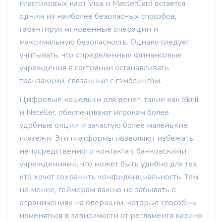
пластиковых карт Visa и MasterCard остается
одним из наиболее безопасных способов,
гарантируя мгновенные операции и
максимальную безопасность. Однако следует
учитывать, что определенные финансовые
учреждения в состоянии останавливать
транзакции, связанные с гэмблингом.
Цифровые кошельки для денег, такие как Skrill
и Neteller, обеспечивают игрокам более
удобные опции и зачастую более маленькие
платежи. Эти платформы позволяют избежать
непосредственного контакта с банковскими
учреждениями, что может быть удобно для тех,
кто хочет сохранить конфиденциальность. Тем
не менее, геймерам важно не забывать о
ограничениях на операции, которые способны
изменяться в зависимости от регламента казино