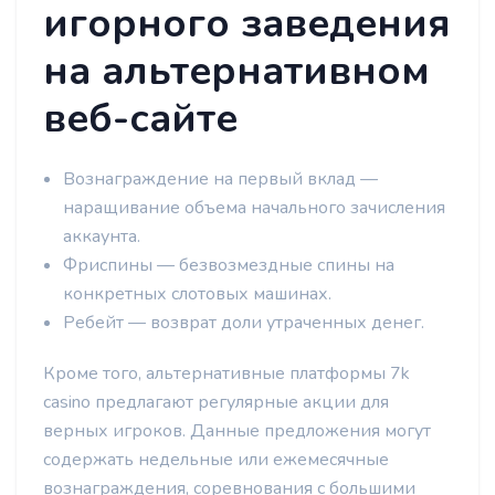
игорного заведения
на альтернативном
веб-сайте
Вознаграждение на первый вклад —
наращивание объема начального зачисления
аккаунта.
Фриспины — безвозмездные спины на
конкретных слотовых машинах.
Ребейт — возврат доли утраченных денег.
Кроме того, альтернативные платформы 7k
casino предлагают регулярные акции для
верных игроков. Данные предложения могут
содержать недельные или ежемесячные
вознаграждения, соревнования с большими