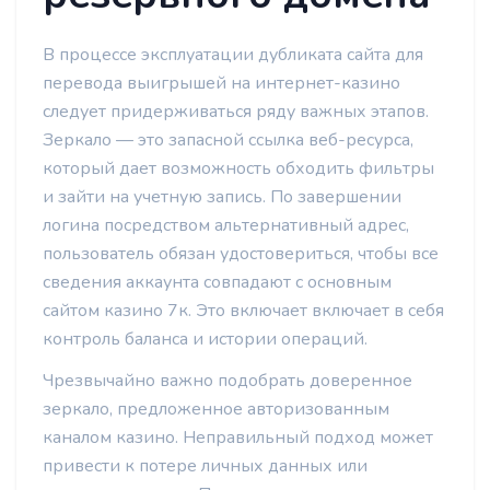
В процессе эксплуатации дубликата сайта для
перевода выигрышей на интернет-казино
следует придерживаться ряду важных этапов.
Зеркало — это запасной ссылка веб-ресурса,
который дает возможность обходить фильтры
и зайти на учетную запись. По завершении
логина посредством альтернативный адрес,
пользователь обязан удостовериться, чтобы все
сведения аккаунта совпадают с основным
сайтом казино 7к. Это включает включает в себя
контроль баланса и истории операций.
Чрезвычайно важно подобрать доверенное
зеркало, предложенное авторизованным
каналом казино. Неправильный подход может
привести к потере личных данных или