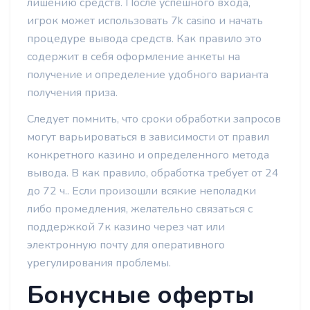
лишению средств. После успешного входа,
игрок может использовать 7k casino и начать
процедуре вывода средств. Как правило это
содержит в себя оформление анкеты на
получение и определение удобного варианта
получения приза.
Следует помнить, что сроки обработки запросов
могут варьироваться в зависимости от правил
конкретного казино и определенного метода
вывода. В как правило, обработка требует от 24
до 72 ч.. Если произошли всякие неполадки
либо промедления, желательно связаться с
поддержкой 7к казино через чат или
электронную почту для оперативного
урегулирования проблемы.
Бонусные оферты