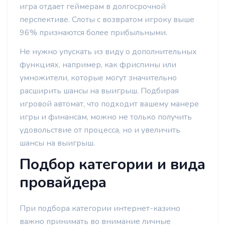
игра отдает геймерам в долгосрочной
перспективе. Слоты с возвратом игроку выше
96% признаются более прибыльными.
Не нужно упускать из виду о дополнительных
функциях, например, как фриспины или
умножители, которые могут значительно
расширить шансы на выигрыш. Подбирая
игровой автомат, что подходит вашему манере
игры и финансам, можно не только получить
удовольствие от процесса, но и увеличить
шансы на выигрыш.
Подбор категории и вида
провайдера
При подбора категории интернет-казино
важно принимать во внимание личные