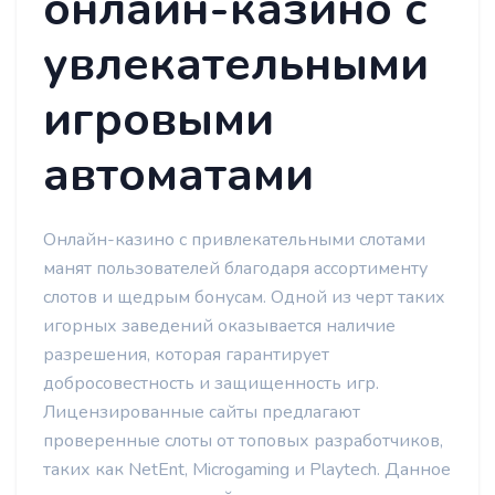
онлайн-казино с
увлекательными
игровыми
автоматами
Онлайн-казино с привлекательными слотами
манят пользователей благодаря ассортименту
слотов и щедрым бонусам. Одной из черт таких
игорных заведений оказывается наличие
разрешения, которая гарантирует
добросовестность и защищенность игр.
Лицензированные сайты предлагают
проверенные слоты от топовых разработчиков,
таких как NetEnt, Microgaming и Playtech. Данное