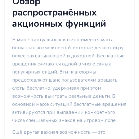
Обзор
распространённых
акционных функций
В мире виртуальных казино имеется масса
бонусных возможностей, которые делают игру
более захватывающей и доходной. Бесплатные
вращения считаются одной в числе самых
популярных опций. Эти платформы
предоставляют шанс пользователям вращать
слоты бесплатно, удерживая при этом
возможность выиграть реальные деньги. В
основной массе ситуаций бесплатные вращения
активируются при выпадении конкретного
числа специальных знаков на игровом поле.
Ещё другая важная возможность — это