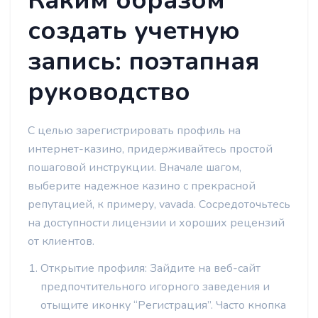
Каким образом
создать учетную
запись: поэтапная
руководство
С целью зарегистрировать профиль на
интернет-казино, придерживайтесь простой
пошаговой инструкции. Вначале шагом,
выберите надежное казино с прекрасной
репутацией, к примеру, vavada. Сосредоточьтесь
на доступности лицензии и хороших рецензий
от клиентов.
Открытие профиля: Зайдите на веб-сайт
предпочтительного игорного заведения и
отыщите иконку “Регистрация”. Часто кнопка