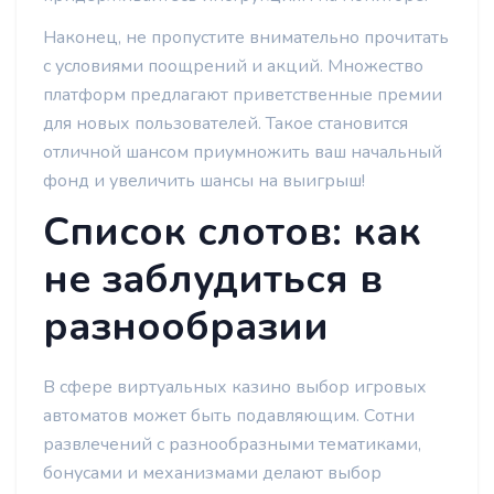
Наконец, не пропустите внимательно прочитать
с условиями поощрений и акций. Множество
платформ предлагают приветственные премии
для новых пользователей. Такое становится
отличной шансом приумножить ваш начальный
фонд и увеличить шансы на выигрыш!
Список слотов: как
не заблудиться в
разнообразии
В сфере виртуальных казино выбор игровых
автоматов может быть подавляющим. Сотни
развлечений с разнообразными тематиками,
бонусами и механизмами делают выбор