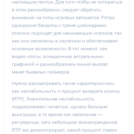
настоящим тестом. Для того чтобы не потеряться
в этом разнообразии, следует обратить
внимание на типы игровых автоматов. Ретро
однорукие бандиты с тремя цилиндрами
отлично подходят для начинающих игроков, так
как они несложны в изучении и обеспечивают
основные возможности. В тот момент, как
видео-слоты, оснащенные актуальными
графикой и разнообразием линий выплат,
манят бывалых геймеров.
Нужно рассматривать такие характеристики,
как нестабильность и процент возврата игроку
(RTP). Значительная нестабильность
подразумевает нечастые, однако большие
выигрыши, в то время как маленькая —
регулярные, зато небольшие вознаграждения.
RTP же демонстрирует, какой процент ставок