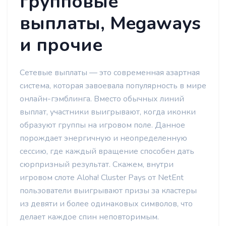
групповые
выплаты, Megaways
и прочие
Сетевые выплаты — это современная азартная
система, которая завоевала популярность в мире
онлайн-гэмблинга. Вместо обычных линий
выплат, участники выигрывают, когда иконки
образуют группы на игровом поле. Данное
порождает энергичную и неопределенную
сессию, где каждый вращение способен дать
сюрпризный результат. Скажем, внутри
игровом слоте Aloha! Cluster Pays от NetEnt
пользователи выигрывают призы за кластеры
из девяти и более одинаковых символов, что
делает каждое спин неповторимым.