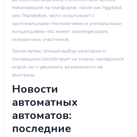
Начинающие на платформе, такие как Yggdrasil
или Thunderkick, часто испытывают с
оригинальными технологиями и уникальными
концепциями, что может заинтересовать
искушенных участников.
Таким путём, точный выбор категории и
поставщика способствует не только насладиться
игрой, но и увеличить возможности на
выигрыш.
Новости
автоматных
автоматов:
последние