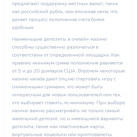
предлагают поддержку местных валют, таких
как российский рубль, или японская иена, что
делает процесс пополнения счета более
удобным.
Наименьшие депозиты в онлайн-казино
способны существенно различаться в
соответствии от определенной площадки. Как
правило минимум сумма пополнения равняется
от 5 и до 20 долларов США. Впрочем некоторые
казино vavada дают опцию стартовать игру с
сниженными суммами, что может быть
интересным для новых пользователей или тех,
кто выбирает ставить по минимуму. При выборе
казино важно рассматривать не только самый
маленький депозит, но и имеющиеся варианты
депозита, такие как пластиковые карты,
виртуальные кошельки или криптовалюты.