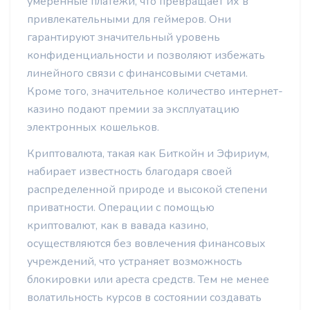
умеренные платежи, что превращает их в
привлекательными для геймеров. Они
гарантируют значительный уровень
конфиденциальности и позволяют избежать
линейного связи с финансовыми счетами.
Кроме того, значительное количество интернет-
казино подают премии за эксплуатацию
электронных кошельков.
Криптовалюта, такая как Биткойн и Эфириум,
набирает известность благодаря своей
распределенной природе и высокой степени
приватности. Операции с помощью
криптовалют, как в вавада казино,
осуществляются без вовлечения финансовых
учреждений, что устраняет возможность
блокировки или ареста средств. Тем не менее
волатильность курсов в состоянии создавать