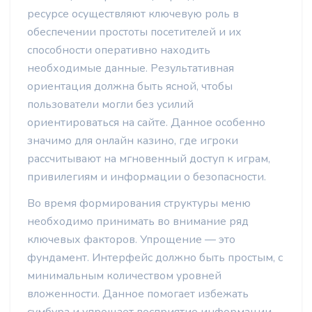
ресурсе осуществляют ключевую роль в
обеспечении простоты посетителей и их
способности оперативно находить
необходимые данные. Результативная
ориентация должна быть ясной, чтобы
пользователи могли без усилий
ориентироваться на сайте. Данное особенно
значимо для онлайн казино, где игроки
рассчитывают на мгновенный доступ к играм,
привилегиям и информации о безопасности.
Во время формирования структуры меню
необходимо принимать во внимание ряд
ключевых факторов. Упрощение — это
фундамент. Интерфейс должно быть простым, с
минимальным количеством уровней
вложенности. Данное помогает избежать