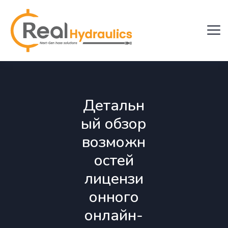
Детальн
ый обзор
возможн
остей
лицензи
онного
онлайн-