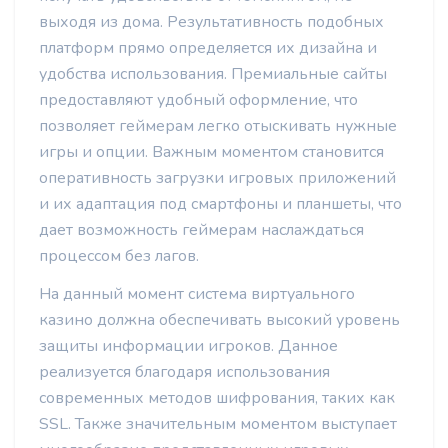
выходя из дома. Результативность подобных
платформ прямо определяется их дизайна и
удобства использования. Премиальные сайты
предоставляют удобный оформление, что
позволяет геймерам легко отыскивать нужные
игры и опции. Важным моментом становится
оперативность загрузки игровых приложений
и их адаптация под смартфоны и планшеты, что
дает возможность геймерам наслаждаться
процессом без лагов.
На данный момент система виртуального
казино должна обеспечивать высокий уровень
защиты информации игроков. Данное
реализуется благодаря использования
современных методов шифрования, таких как
SSL. Также значительным моментом выступает