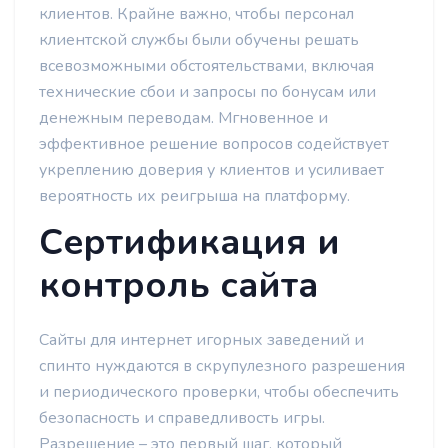
клиентов. Крайне важно, чтобы персонал
клиентской службы были обучены решать
всевозможными обстоятельствами, включая
технические сбои и запросы по бонусам или
денежным переводам. Мгновенное и
эффективное решение вопросов содействует
укреплению доверия у клиентов и усиливает
вероятность их реигрыша на платформу.
Сертификация и
контроль сайта
Сайты для интернет игорных заведений и
спинто нуждаются в скрупулезного разрешения
и периодического проверки, чтобы обеспечить
безопасность и справедливость игры.
Разрешение – это первый шаг, который