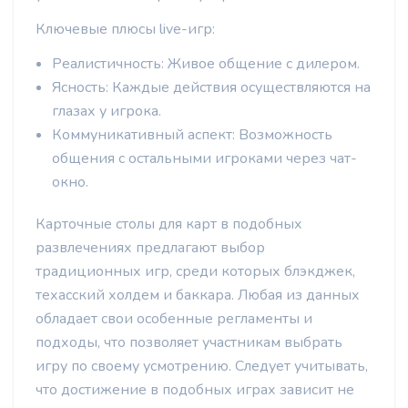
Ключевые плюсы live-игр:
Реалистичность: Живое общение с дилером.
Ясность: Каждые действия осуществляются на
глазах у игрока.
Коммуникативный аспект: Возможность
общения с остальными игроками через чат-
окно.
Карточные столы для карт в подобных
развлечениях предлагают выбор
традиционных игр, среди которых блэкджек,
техасский холдем и баккара. Любая из данных
обладает свои особенные регламенты и
подходы, что позволяет участникам выбрать
игру по своему усмотрению. Следует учитывать,
что достижение в подобных играх зависит не