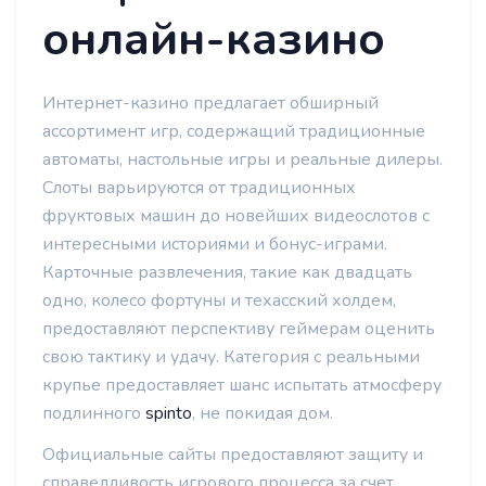
онлайн-казино
Интернет-казино предлагает обширный
ассортимент игр, содержащий традиционные
автоматы, настольные игры и реальные дилеры.
Слоты варьируются от традиционных
фруктовых машин до новейших видеослотов с
интересными историями и бонус-играми.
Карточные развлечения, такие как двадцать
одно, колесо фортуны и техасский холдем,
предоставляют перспективу геймерам оценить
свою тактику и удачу. Категория с реальными
крупье предоставляет шанс испытать атмосферу
подлинного
spinto
, не покидая дом.
Официальные сайты предоставляют защиту и
справедливость игрового процесса за счет