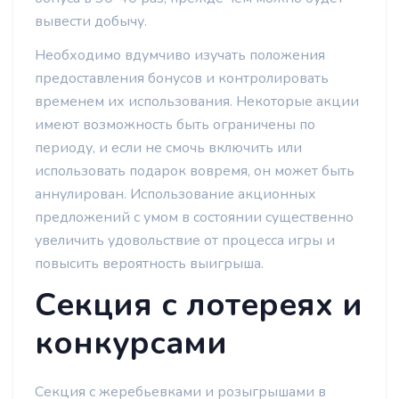
вывести добычу.
Необходимо вдумчиво изучать положения
предоставления бонусов и контролировать
временем их использования. Некоторые акции
имеют возможность быть ограничены по
периоду, и если не смочь включить или
использовать подарок вовремя, он может быть
аннулирован. Использование акционных
предложений с умом в состоянии существенно
увеличить удовольствие от процесса игры и
повысить вероятность выигрыша.
Секция с лотереях и
конкурсами
Секция с жеребьевками и розыгрышами в