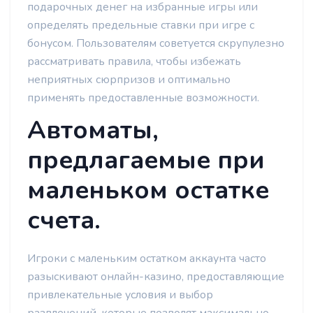
подарочных денег на избранные игры или
определять предельные ставки при игре с
бонусом. Пользователям советуется скрупулезно
рассматривать правила, чтобы избежать
неприятных сюрпризов и оптимально
применять предоставленные возможности.
Автоматы,
предлагаемые при
маленьком остатке
счета.
Игроки с маленьким остатком аккаунта часто
разыскивают онлайн-казино, предоставляющие
привлекательные условия и выбор