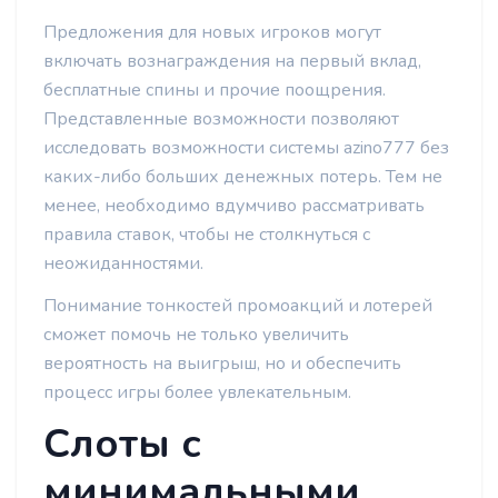
Предложения для новых игроков могут
включать вознаграждения на первый вклад,
бесплатные спины и прочие поощрения.
Представленные возможности позволяют
исследовать возможности системы azino777 без
каких-либо больших денежных потерь. Тем не
менее, необходимо вдумчиво рассматривать
правила ставок, чтобы не столкнуться с
неожиданностями.
Понимание тонкостей промоакций и лотерей
сможет помочь не только увеличить
вероятность на выигрыш, но и обеспечить
процесс игры более увлекательным.
Слоты с
минимальными