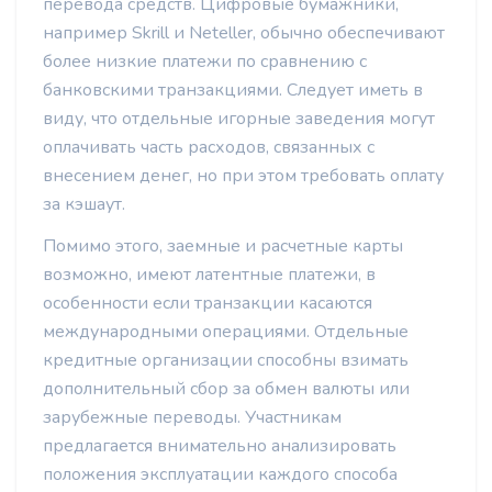
перевода средств. Цифровые бумажники,
например Skrill и Neteller, обычно обеспечивают
более низкие платежи по сравнению с
банковскими транзакциями. Следует иметь в
виду, что отдельные игорные заведения могут
оплачивать часть расходов, связанных с
внесением денег, но при этом требовать оплату
за кэшаут.
Помимо этого, заемные и расчетные карты
возможно, имеют латентные платежи, в
особенности если транзакции касаются
международными операциями. Отдельные
кредитные организации способны взимать
дополнительный сбор за обмен валюты или
зарубежные переводы. Участникам
предлагается внимательно анализировать
положения эксплуатации каждого способа