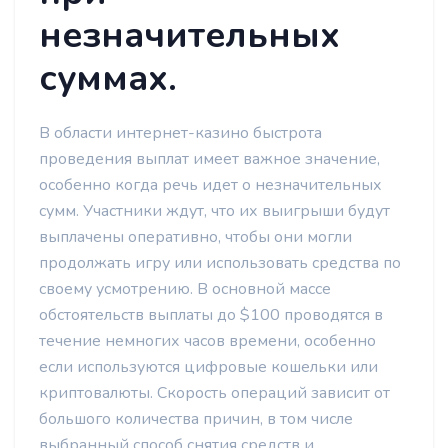
незначительных
суммах.
В области интернет-казино быстрота
проведения выплат имеет важное значение,
особенно когда речь идет о незначительных
сумм. Участники ждут, что их выигрыши будут
выплачены оперативно, чтобы они могли
продолжать игру или использовать средства по
своему усмотрению. В основной массе
обстоятельств выплаты до $100 проводятся в
течение немногих часов времени, особенно
если используются цифровые кошельки или
криптовалюты. Скорость операций зависит от
большого количества причин, в том числе
выбранный способ снятия средств и