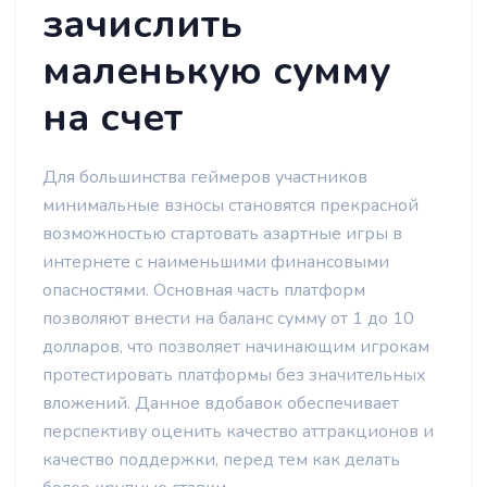
зачислить
маленькую сумму
на счет
Для большинства геймеров участников
минимальные взносы становятся прекрасной
возможностью стартовать азартные игры в
интернете с наименьшими финансовыми
опасностями. Основная часть платформ
позволяют внести на баланс сумму от 1 до 10
долларов, что позволяет начинающим игрокам
протестировать платформы без значительных
вложений. Данное вдобавок обеспечивает
перспективу оценить качество аттракционов и
качество поддержки, перед тем как делать