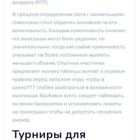
возврата (RTP).
В процессе определения слота с наименьшими
ставочками стоит обратить внимание на его
волатильность. Большая изменчивость означает,
что выигрыши могут быть редкими, но
значительными, тогда как слабая изменчивость
указывает на более постоянные выплаты
меньшего объема. Опытные участники
предлагают изучать таблицы выплат и игровые
правила перед запуском игры, чтобы в
азино777 глубже разбираться в возможности
выигрыша. Вдобавок всего, следует наблюдать
за своим банкроллом и устанавливать лимиты
на проигрыши, чтобы не допустить ненужных
рисков.
Турниры для