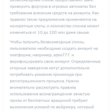
Безвозмездные спины предоставляют шанс
проверить фортуна в игровых автоматах без
требования внесения средств на аккаунта. Как
правило такие предложения применяются на
конкретные слоты, и количество спинов может
изменяться от 10 до 100 или даже свыше.
Чтобы получить безвозмездные спины,
пользователю необходимо создать аккаунт на
платформе, например, azino777, и
верифицировать свою аккаунт. Определенные
игорные заведения могут дополнительно
потребовать указания промокода при
регистрационного процесса. Нужно
внимательно рассмотреть правила
использования вознаграждения: зачастую
призы от бесплатных вращений требуют
выполнения условий по вейджеру, который