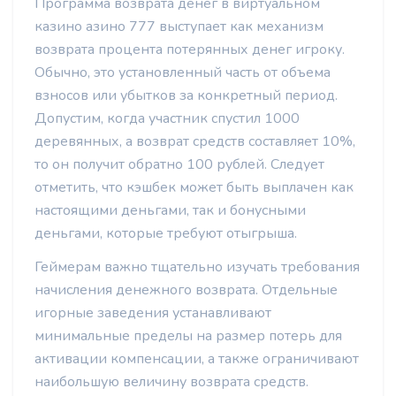
Программа возврата денег в виртуальном
казино азино 777 выступает как механизм
возврата процента потерянных денег игроку.
Обычно, это установленный часть от объема
взносов или убытков за конкретный период.
Допустим, когда участник спустил 1000
деревянных, а возврат средств составляет 10%,
то он получит обратно 100 рублей. Следует
отметить, что кэшбек может быть выплачен как
настоящими деньгами, так и бонусными
деньгами, которые требуют отыгрыша.
Геймерам важно тщательно изучать требования
начисления денежного возврата. Отдельные
игорные заведения устанавливают
минимальные пределы на размер потерь для
активации компенсации, а также ограничивают
наибольшую величину возврата средств.