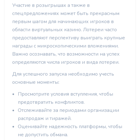
Участие в розыгрышах а также в
спецпредложениях может быть прекрасным
первым шагом для начинающих игроков в
области виртуальных казино. Лотереи часто
предоставляют перспективу выиграть крупные
награды с микроскопическими вложениями.
Важно осознавать, что возможности на успех
определяются числа игроков и вида лотереи.
Для успешного запуска необходимо учесть
основные моменты:
Просмотрите условия вступления, чтобы
предотвратить конфликтов.
Отслеживайте за периодами организации
распродаж и тиражей.
Оценивайте надежность платформы, чтобы
не допустить обмана.