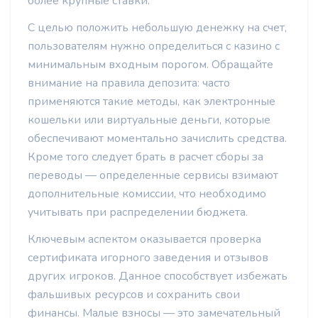
более крупные ставки.
С целью положить небольшую денежку на счет,
пользователям нужно определиться с казино с
минимальным входным порогом. Обращайте
внимание на правила депозита: часто
применяются такие методы, как электронные
кошельки или виртуальные деньги, которые
обеспечивают моментально зачислить средства.
Кроме того следует брать в расчет сборы за
переводы — определенные сервисы взимают
дополнительные комиссии, что необходимо
учитывать при распределении бюджета.
Ключевым аспектом оказывается проверка
сертификата игорного заведения и отзывов
других игроков. Данное способствует избежать
фальшивых ресурсов и сохранить свои
финансы. Малые взносы — это замечательный