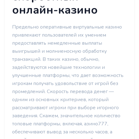
онлайн-казино
Предельно оперативные виртуальные казино
привлекают пользователей их умением
предоставлять немедленные выплаты
выигрышей и молниеносную обработку
транзакций. В таких казино, обычно,
задействуются новейшие технологии и
улучшенные платформы, что дает возможность
игрокам получать удовольствие от игрой без
промедлений. Скорость перевода денег —
одним из основных критериев, который
рассматривают игроки при выборе игорного
заведения. Скажем, значительное количество
топовые платформы, включая, азино777,
обеспечивают вывод за несколько часов, а