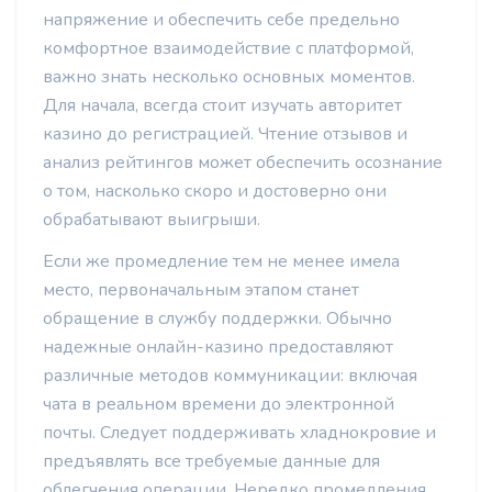
напряжение и обеспечить себе предельно
комфортное взаимодействие с платформой,
важно знать несколько основных моментов.
Для начала, всегда стоит изучать авторитет
казино до регистрацией. Чтение отзывов и
анализ рейтингов может обеспечить осознание
о том, насколько скоро и достоверно они
обрабатывают выигрыши.
Если же промедление тем не менее имела
место, первоначальным этапом станет
обращение в службу поддержки. Обычно
надежные онлайн-казино предоставляют
различные методов коммуникации: включая
чата в реальном времени до электронной
почты. Следует поддерживать хладнокровие и
предъявлять все требуемые данные для
облегчения операции. Нередко промедления