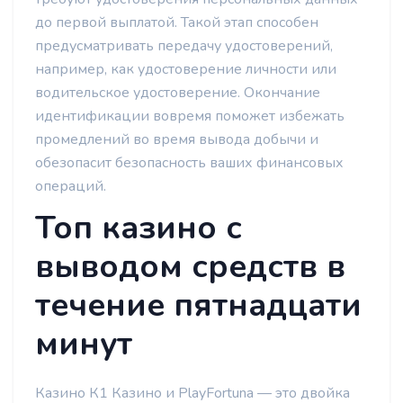
до первой выплатой. Такой этап способен
предусматривать передачу удостоверений,
например, как удостоверение личности или
водительское удостоверение. Окончание
идентификации вовремя поможет избежать
промедлений во время вывода добычи и
обезопасит безопасность ваших финансовых
операций.
Топ казино с
выводом средств в
течение пятнадцати
минут
Казино К1 Казино и PlayFortuna — это двойка