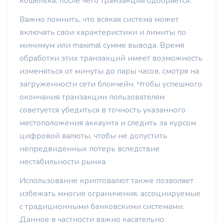
кошелька, после чего транзакция одобряется.
Важно помнить, что всякая система может
включать свои характеристики и лимиты по
минимум или maximal сумме вывода. Время
обработки этих транзакций имеет возможность
изменяться от минуты до пары часов, смотря на
загруженности сети блокчейн. Чтобы успешного
окончания транзакции пользователям
советуется убедиться в точность указанного
местоположения аккаунта и следить за курсом
цифровой валюты, чтобы не допустить
непредвиденных потерь вследствие
нестабильности рынка.
Использование криптовалют также позволяет
избежать многие ограничения, ассоциируемые
с традиционными банковскими системами.
Данное в частности важно касательно