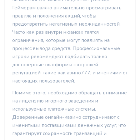
Геймерам важно внимательно просматривать
правила и положения акций, чтобы
предотвратить негативных неожиданностей.
Часто как раз внутри нюансах таятся
ограничения, которые могут повлиять на
процесс вывода средств. Профессиональные
игроки рекомендуют подбирать только
достоверные платформы с хорошей
репутацией, такие как азино777, и мнениями от
настоящих пользователей.
Помимо этого, необходимо обращать внимание
на лицензию игорного заведения и
используемые платежные системы.
Доверенные онлайн-казино сотрудничают с
именитыми поставщиками денежных услуг, что
гарантирует сохранность транзакций и