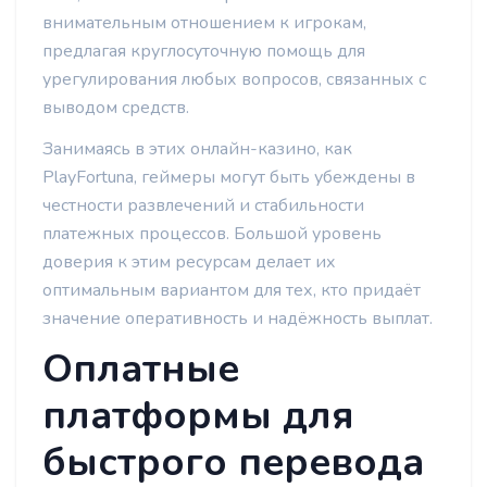
внимательным отношением к игрокам,
предлагая круглосуточную помощь для
урегулирования любых вопросов, связанных с
выводом средств.
Занимаясь в этих онлайн-казино, как
PlayFortuna, геймеры могут быть убеждены в
честности развлечений и стабильности
платежных процессов. Большой уровень
доверия к этим ресурсам делает их
оптимальным вариантом для тех, кто придаёт
значение оперативность и надёжность выплат.
Оплатные
платформы для
быстрого перевода