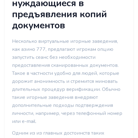
нуждающиеся в
предъявления копий
документов
Несколько виртуальные игорные заведения,
как азино 777, предлагают игрокам опцию
запустить сеанс без необходимости
предоставления сканированных документов.
Такое в частности удобно для людей, которые
дорожит анонимность и стремится миновать
длительных процедур верификации. Обычно
такие игорные заведения внедряют
дополнительные подходы подтверждения
личности, например, через телефонный номер
или e-mail.
Одним из из главных достоинств таких