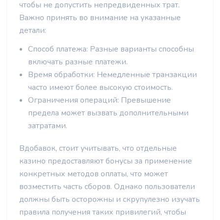
чтобы не допустить непредвиденных трат.
Важно принять во внимание на указанные
детали:
Способ платежа: Разные варианты способны
включать разные платежи.
Время обработки: Немедленные транзакции
часто имеют более высокую стоимость.
Ограничения операций: Превышение
предела может вызвать дополнительными
затратами.
Вдобавок, стоит учитывать, что отдельные
казино предоставляют бонусы за применение
конкретных методов оплаты, что может
возместить часть сборов. Однако пользователи
должны быть осторожны и скрупулезно изучать
правила получения таких привилегий, чтобы