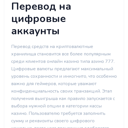
Перевод на
цифровые
аккаунты
Перевод средств на криптовалютные
хранилища становится все более популярным
среди клиентов онлайн казино типа азино 777.
Цифровые валюты предлагают максимальный
уровень сохранности и инкогнито, что особенно
важно для геймеров, которые уважают
конфиденциальность своих транзакций. Этап
получения выигрыша как правило запускается с
выбора нужной опции в категории кассы
казино. Пользователю требуется заполнить
сумму и реквизиты своего цифрового