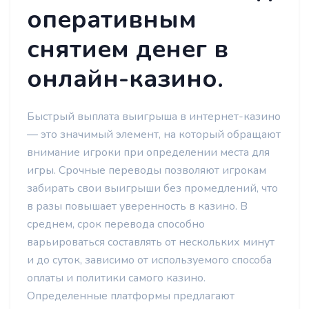
оперативным
снятием денег в
онлайн-казино.
Быстрый выплата выигрыша в интернет-казино
— это значимый элемент, на который обращают
внимание игроки при определении места для
игры. Срочные переводы позволяют игрокам
забирать свои выигрыши без промедлений, что
в разы повышает уверенность в казино. В
среднем, срок перевода способно
варьироваться составлять от нескольких минут
и до суток, зависимо от используемого способа
оплаты и политики самого казино.
Определенные платформы предлагают