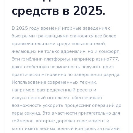
средств в 2025.
В 2025 году времени игорные заведения с
быстрыми транзакциями становятся все более
привлекательными среди пользователей,
желающих не только адреналин, но и комфорт.
Эти гэмблинг-платформы, например азино777,
дают особенную возможность получить приз
практически мгновенно по завершении раунда.
Использование современных техник,
например, распределенный реестр и
искусственный интеллект, обеспечивает
возможность ускорить процессинг операций до
пары секунд. Это в частности притягательно для
геймеров, которые дорожат свое момент и
хотят иметь весьма полный контроль за своими