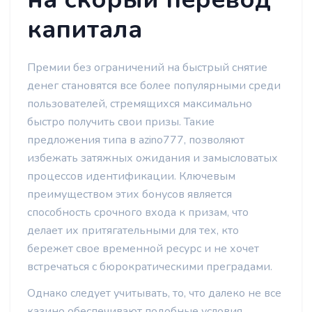
капитала
Премии без ограничений на быстрый снятие
денег становятся все более популярными среди
пользователей, стремящихся максимально
быстро получить свои призы. Такие
предложения типа в azino777, позволяют
избежать затяжных ожидания и замысловатых
процессов идентификации. Ключевым
преимуществом этих бонусов является
способность срочного входа к призам, что
делает их притягательными для тех, кто
бережет свое временной ресурс и не хочет
встречаться с бюрократическими преградами.
Однако следует учитывать, то, что далеко не все
казино обеспечивают подобные условия.