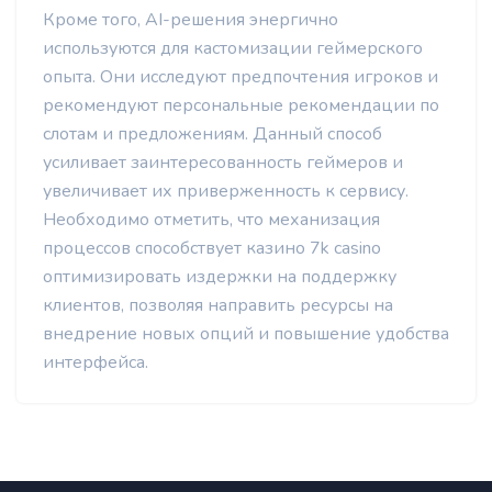
Кроме того, AI-решения энергично
используются для кастомизации геймерского
опыта. Они исследуют предпочтения игроков и
рекомендуют персональные рекомендации по
слотам и предложениям. Данный способ
усиливает заинтересованность геймеров и
увеличивает их приверженность к сервису.
Необходимо отметить, что механизация
процессов способствует казино 7k casino
оптимизировать издержки на поддержку
клиентов, позволяя направить ресурсы на
внедрение новых опций и повышение удобства
интерфейса.