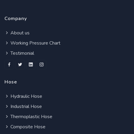
Company
About us
Working Pressure Chart
Testimonial
Hose
Hydraulic Hose
Industrial Hose
Thermoplastic Hose
Composite Hose