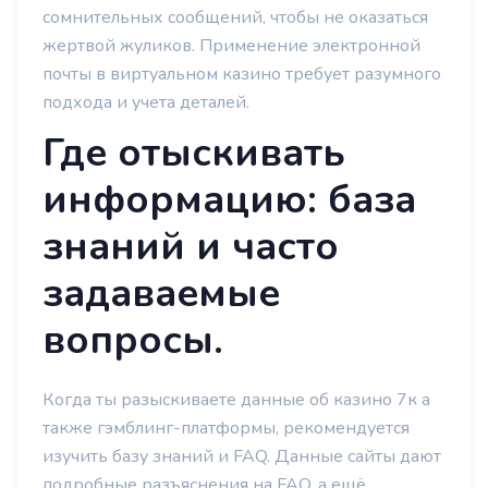
сомнительных сообщений, чтобы не оказаться
жертвой жуликов. Применение электронной
почты в виртуальном казино требует разумного
подхода и учета деталей.
Где отыскивать
информацию: база
знаний и часто
задаваемые
вопросы.
Когда ты разыскиваете данные об казино 7к а
также гэмблинг-платформы, рекомендуется
изучить базу знаний и FAQ. Данные сайты дают
подробные разъяснения на FAQ, а ещё