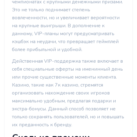
чемпионатах с крупными денежными призами.
Это не только поднимает степень
вовлеченности, но и увеличивает вероятности
на крупные выигрыши. В дополнение к
данному, VIP-планы могут предусматривать
кэшбэк на неудачи, что превращает геймплей
более прибыльной и удобной.
Действенная VIP-поддержка также включает в
себя специальные оферты на именинный день
или прочие существенные моменты клиента.
Казино, такие как 7к казино, стремятся
организовать нахождение своих игроков
максимально удобным, предлагая подарки и
экстра-бонусы. Данный способ позволяет не
только сохранять пользователей, но и повышать
их преданность к бренду.