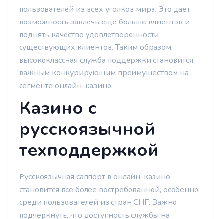
пользователей из всех уголков мира. Это дает
возможность завлечь еще больше клиентов и
поднять качество удовлетворенности
существующих клиентов. Таким образом,
высококлассная служба поддержки становится
важным конкурирующим преимуществом на
сегменте онлайн-казино.
Казино с
русскоязычной
техподдержкой
Русскоязычная саппорт в онлайн-казино
становится всё более востребованной, особенно
среди пользователей из стран СНГ. Важно
подчеркнуть, что доступность службы на