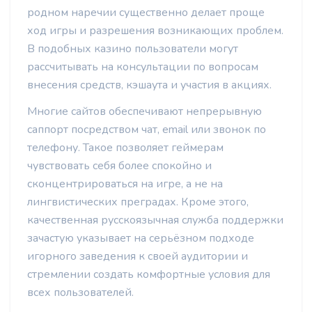
родном наречии существенно делает проще
ход игры и разрешения возникающих проблем.
В подобных казино пользователи могут
рассчитывать на консультации по вопросам
внесения средств, кэшаута и участия в акциях.
Многие сайтов обеспечивают непрерывную
саппорт посредством чат, email или звонок по
телефону. Такое позволяет геймерам
чувствовать себя более спокойно и
сконцентрироваться на игре, а не на
лингвистических преградах. Кроме этого,
качественная русскоязычная служба поддержки
зачастую указывает на серьёзном подходе
игорного заведения к своей аудитории и
стремлении создать комфортные условия для
всех пользователей.