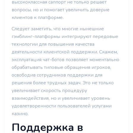
высококлассная саппорт не только решает
вопросы, но и помогает увеличить доверие
клиентов к платформе.
Следует заметить, что многие нынешние
гэмблинг-платформы интегрируют передовые
технологии для повышения качества
деятельности клиентской поддержки. Скажем,
эксплуатация чат-ботов позволяет моментально
обрабатывать типовые обращения игроков,
освободив сотрудников поддержки для
решения более трудных задач. Это не только
увеличивает скорость процедуру
взаимодействия, но и увеличивает уровень
удовлетворенности пользователей услугами
казино.
Поддержка в