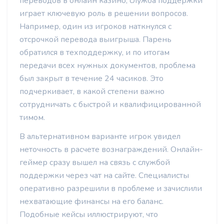
переводов в онлайн казино, служба поддержки
играет ключевую роль в решении вопросов.
Например, один из игроков наткнулся с
отсрочкой перевода выигрыша. Парень
обратился в техподдержку, и по итогам
передачи всех нужных документов, проблема
был закрыт в течение 24 часиков. Это
подчеркивает, в какой степени важно
сотрудничать с быстрой и квалифицированной
тимом.
В альтернативном варианте игрок увидел
неточность в расчете вознаграждений. Онлайн-
геймер сразу вышел на связь с службой
поддержки через чат на сайте. Специалисты
оперативно разрешили в проблеме и зачислили
нехватающие финансы на его баланс.
Подобные кейсы иллюстрируют, что