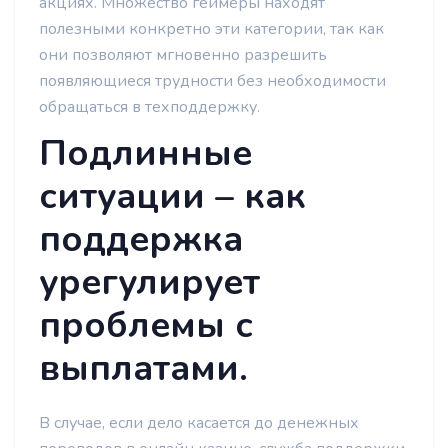
акциях. Множество геймеры находят
полезными конкретно эти категории, так как
они позволяют мгновенно разрешить
появляющиеся трудности без необходимости
обращаться в техподдержку.
Подлинные
ситуации – как
поддержка
урегулирует
проблемы с
выплатами.
В случае, если дело касается до денежных