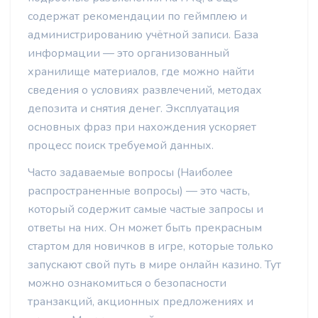
содержат рекомендации по геймплею и
администрированию учётной записи. База
информации — это организованный
хранилище материалов, где можно найти
сведения о условиях развлечений, методах
депозита и снятия денег. Эксплуатация
основных фраз при нахождения ускоряет
процесс поиск требуемой данных.
Часто задаваемые вопросы (Наиболее
распространенные вопросы) — это часть,
который содержит самые частые запросы и
ответы на них. Он может быть прекрасным
стартом для новичков в игре, которые только
запускают свой путь в мире онлайн казино. Тут
можно ознакомиться о безопасности
транзакций, акционных предложениях и