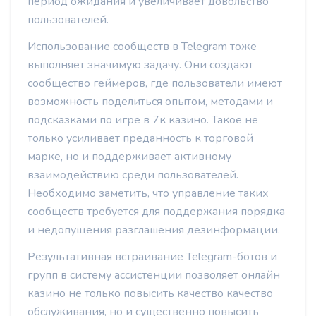
период ожидания и увеличивает довольство
пользователей.
Использование сообществ в Telegram тоже
выполняет значимую задачу. Они создают
сообщество геймеров, где пользователи имеют
возможность поделиться опытом, методами и
подсказками по игре в 7к казино. Такое не
только усиливает преданность к торговой
марке, но и поддерживает активному
взаимодействию среди пользователей.
Необходимо заметить, что управление таких
сообществ требуется для поддержания порядка
и недопущения разглашения дезинформации.
Результативная встраивание Telegram-ботов и
групп в систему ассистенции позволяет онлайн
казино не только повысить качество качество
обслуживания, но и существенно повысить