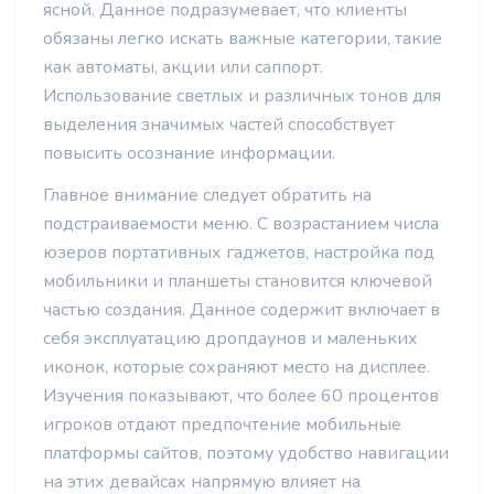
ясной. Данное подразумевает, что клиенты
обязаны легко искать важные категории, такие
как автоматы, акции или саппорт.
Использование светлых и различных тонов для
выделения значимых частей способствует
повысить осознание информации.
Главное внимание следует обратить на
подстраиваемости меню. С возрастанием числа
юзеров портативных гаджетов, настройка под
мобильники и планшеты становится ключевой
частью создания. Данное содержит включает в
себя эксплуатацию дропдаунов и маленьких
иконок, которые сохраняют место на дисплее.
Изучения показывают, что более 60 процентов
игроков отдают предпочтение мобильные
платформы сайтов, поэтому удобство навигации
на этих девайсах напрямую влияет на