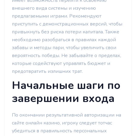
имеет возможность перейти к освоению
внешнего вида системы и изучению
предлагаемыми играми. Рекомендуют
приступить с демонстрационных версий, чтобы
привыкнуть без риска потери капитала. Также
необходимо разобраться в правилах каждой
забавы и методы пари, чтобы увеличить свои
вероятность победы. Не забывайте о пределах,
которые содействуют управлять бюджет и
предотвратить излишних трат.
Начальные шаги по
завершении входа
По окончании результативной авторизации на
сайте онлайн казино, игроку следует тотчас
убедиться в правильность персональных