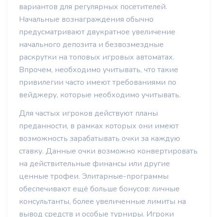
вариантов для регулярных посетителей.
Начальные вознаграждения обычно
предусматривают двукратное увеличение
начального депозита и безвозмездные
раскрутки на топовых игровых автоматах.
Впрочем, необходимо учитывать, что такие
привилегии часто имеют требованиями по
вейджеру, которые необходимо учитывать.
Для частых игроков действуют планы
преданности, в рамках которых они имеют
возможность зарабатывать очки за каждую
ставку. Данные очки возможно конвертировать
на действительные финансы или другие
ценные трофеи. Элитарные-программы
обеспечивают ещё больше бонусов: личные
консультанты, более увеличенные лимиты на
вывод средств и особые турниры. Игроки