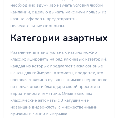
необходимо вдумчиво изучать условия любой
кампании, с целью выжать максимум пользы из
казино-оферов и предотвратить
нежелательные сюрпризы.
Категории азартных
Развлечения в виртуальных казино можно
классифицировать на ряд ключевых категорий,
каждая из которых предлагает эксклюзивные
шансы для геймеров. Автоматы, вроде тех, что
поставляет казино вулкан, занимают первенство
по популярности благодаря своей простоте и
вариативности тематики. Оные включают
классические автоматы с 3 катушками и
новейшие видео-слоты с множественными
призами и линии выигрыша.