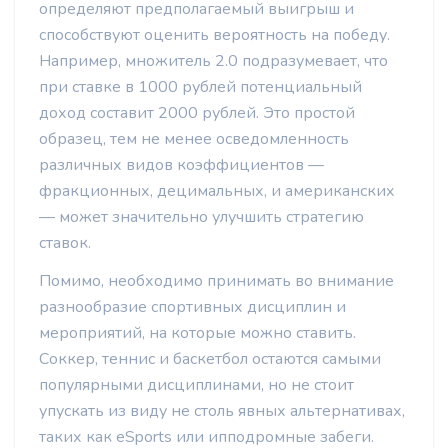
определяют предполагаемый выигрыш и
способствуют оценить вероятность на победу.
Например, множитель 2.0 подразумевает, что
при ставке в 1000 рублей потенциальный
доход составит 2000 рублей. Это простой
образец, тем не менее осведомленность
различных видов коэффициентов —
фракционных, децимальных, и американских
— может значительно улучшить стратегию
ставок.
Помимо, необходимо принимать во внимание
разнообразие спортивных дисциплин и
мероприятий, на которые можно ставить.
Соккер, теннис и баскетбол остаются самыми
популярными дисциплинами, но не стоит
упускать из виду не столь явных альтернативах,
таких как eSports или ипподромные забеги.