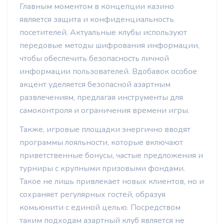
Главным моментом в концепции казино
является защита и конфиденциальность
посетителей. Актуальные клубы используют
передовые методы шифрования информации,
чтобы обеспечить безопасность личной
информации пользователей. Вдобавок особое
акцент уделяется безопасной азартным
развлечениям, предлагая инструменты для
самоконтроля и ограничения времени игры.
Также, игровые площадки энергично вводят
программы лояльности, которые включают
приветственные бонусы, частые предложения и
турниры с крупными призовыми фондами.
Такое не лишь привлекает новых клиентов, но и
сохраняет регулярных гостей, образуя
комьюнити с единой целью. Посредством
таким подходам азартный клуб является не