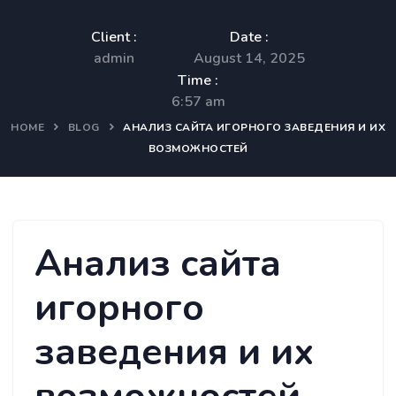
Client :
Date :
admin
August 14, 2025
Time :
6:57 am
HOME
BLOG
АНАЛИЗ САЙТА ИГОРНОГО ЗАВЕДЕНИЯ И ИХ
ВОЗМОЖНОСТЕЙ
Анализ сайта
игорного
заведения и их