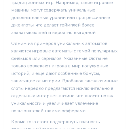
традиционных игр. Например, такие игровые
машины могут содержать уникальные
дополнительные уровни или прогрессивные
джекпоты, что делает геймплей более
захватывающей и вероятно выгодной.
Одним из примеров уникальных автоматов
являются игровые автоматы с темой популярных
фильмов или сериалов. Указанные слоты не
только вовлекают игрока в мир популярных
историй, и ещё дают особенные бонусы,
зависящие от истории. Вдобавок, эксклюзивные
слоты нередко предлагаются исключительно в
отдельных интернет-казино, что вносит нотку
уникальности и увеличивает увлечение
пользователей такими офферами.
Кроме того стоит подчеркнуть важность