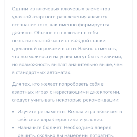
Одним из ключевых ключевых элементов
удачной азартного развлечения является
осознание того, как именно формируется
джекпот. Обычно он включает в себя
незначительной части от каждой ставки,
сделанной игроками в сети. Важно отметить,
что возможности на успех могут быть низкими,
но возможность выплат значительно выше, чем
в стандартных автоматах.
Для тех, кто желает попробовать себя в
азартных играх с нарастающими джекпотами,
следует учитывать некоторые рекомендации:
Изучите регламенты: Всякая игра включает в
себя свои характеристики и условия.
Назначьте бюджет: Необходимо вперед
решить, сколько вы намерены потратить.