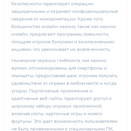
безопасности гарантирует операции
защищёнными и охраняет конфиденциальные
сведения от компрометации. Кроме того,
большинство онлайн-казино, такие как казино
онлайн, предлагают программы лояльности,
поощряя игроков бонусами и эксклюзивными
акциями, что увеличивает их вовлеченность.
Нынешние сервисы гэмблинга, как казино
вулкан, оптимизированы для смартфоны и
планшеты, предоставляя шанс игрокам получать
удовольствие от играми в любом месте и когда
угодно. Портативные приложения и
адаптивные веб-сайты гарантируют доступ к
широкому набору игровых приложений,
включая слоты, карточные игры и колесо
фортуны. Это дает возможность пользователям
не быть привязанными к стационарными ПК,