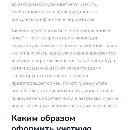
до запуском бонуса советуется изучить
требованиями его вэйджера, чтобы не
допустить конфликтов в перспективе.
Также следует учитывать, что определённые
онлайн-казино просят идентификации
аккаунта для получения вознаграждений. Такое
может включать пересылку сканов документов
для удостоверения личности. Такой процедура,
хотя и возможно займет какое-то время,
гарантирует сохранность игрока и
предотвращает обман. По итогу результате
осуществления перечисленных данных этапов
пользователь обретает вход в азартным играм и
дополнительным возможностям для выигрыша.
Каким образом
оформить учетную