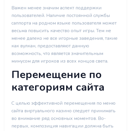
Важен менее значим аспект поддержки
пользователей. Наличие постоянной службы
саппорта на родном языке пользователя может
весьма повысить качество опыт игры. Тем не
менее далеко не все игорные заведения, такие
как вулкан, предоставляют данную
возможность, что является значительным
минусом для игроков из всех концов света.
Перемещение по
категориям сайта
С целью эффективной перемещения по меню
сайта виртуального казино следует принимать
во внимание ряд основных моментов. Во-
первых, композиция навигации должна быть