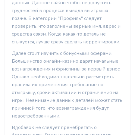
данных. Данное важно чтобы не допустить
трудностей в процессе вывода выигрыша
позже. В категории "Профиль" следует
проверить, что заполнены верные имя, адрес и
средства связи. Когда какая-то деталь не
стыкуется, лучше сразу сделать корректировки.
Далее стоит изучить с бонусными оферами.
Большинство онлайн-казино дарят начальные
вознаграждения и фриспины за первый взнос.
Однако необходимо тщательно рассмотреть
правила их применения: требование по
отыгрышу, сроки активации и ограничения на
игры. Невнимание данных деталей может стать
причиной того, что вознаграждения будут
невостребованными.
Вдобавок не следует пренебрегать о