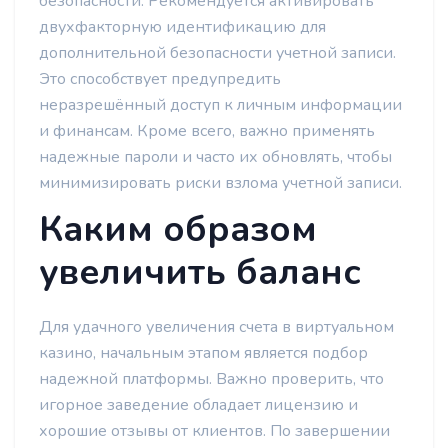
безопасности. Рекомендуется активировать
двухфакторную идентификацию для
дополнительной безопасности учетной записи.
Это способствует предупредить
неразрешённый доступ к личным информации
и финансам. Кроме всего, важно применять
надежные пароли и часто их обновлять, чтобы
минимизировать риски взлома учетной записи.
Каким образом
увеличить баланс
Для удачного увеличения счета в виртуальном
казино, начальным этапом является подбор
надежной платформы. Важно проверить, что
игорное заведение обладает лицензию и
хорошие отзывы от клиентов. По завершении