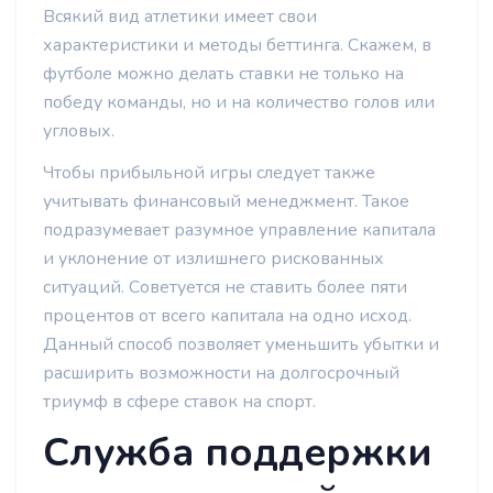
Всякий вид атлетики имеет свои
характеристики и методы беттинга. Скажем, в
футболе можно делать ставки не только на
победу команды, но и на количество голов или
угловых.
Чтобы прибыльной игры следует также
учитывать финансовый менеджмент. Такое
подразумевает разумное управление капитала
и уклонение от излишнего рискованных
ситуаций. Советуется не ставить более пяти
процентов от всего капитала на одно исход.
Данный способ позволяет уменьшить убытки и
расширить возможности на долгосрочный
триумф в сфере ставок на спорт.
Служба поддержки