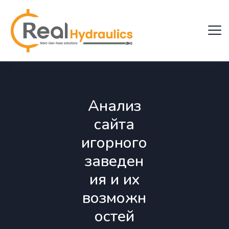
Анализ
сайта
игорного
заведен
ия и их
возможн
остей