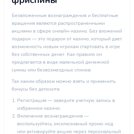
фриспины
Безвложенные вознаграждения и бесплатные
вращения являются распространенными
акциями в сфере онлайн-казино. Без вложений
подарок — это подарок от казино, который дает
возможность новым игрокам стартовать в игре
без собственных денег. Как правило он
предлагается в виде маленькой денежной
суммы или безвозмездных спинов.
Так каким образом можно взять и применить
бонусы без депозита:
Регистрация — заведите учетную запись в
избранном казино.
Включение вознаграждения —
воспользуйтесь эксклюзивный промо-код
или активируйте акцию через персональный