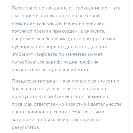
После заполнения данных необходимо принять
с условиями эксплуатации и политикой
конфиденциальности. Нередко новички
получают премии при создание аккаунта,
например, как безвозмездные раскрутки или
дублирование первого депозита. Для того
чтобы активировать привилегии, может
потребоваться верификация профиля
посредством загрузку документов.
Процесс регистрации как правило занимает не
более пяти минут, после чего игрок может
приступить к игре. Однако стоит помнить о
правилах ответственной азартной деятельности
и контролировать своими собственными
затратами, чтобы избежать неприятных
результатов.