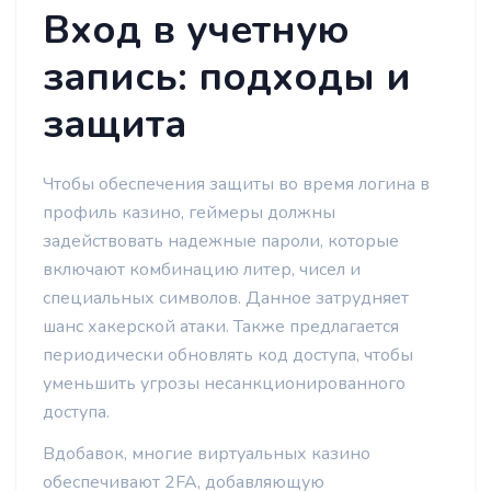
Вход в учетную
запись: подходы и
защита
Чтобы обеспечения защиты во время логина в
профиль казино, геймеры должны
задействовать надежные пароли, которые
включают комбинацию литер, чисел и
специальных символов. Данное затрудняет
шанс хакерской атаки. Также предлагается
периодически обновлять код доступа, чтобы
уменьшить угрозы несанкционированного
доступа.
Вдобавок, многие виртуальных казино
обеспечивают 2FA, добавляющую