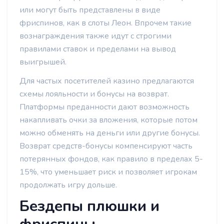
или могут быть представлены в виде
фриспинов, как в слоты Леон. Впрочем такие
вознаграждения также идут с строгими
правилами ставок и пределами на вывод
выигрышей.
Для частых посетителей казино предлагаются
схемы лояльности и бонусы на возврат.
Платформы преданности дают возможность
накапливать очки за вложения, которые потом
можно обменять на деньги или другие бонусы.
Возврат средств-бонусы компенсируют часть
потерянных фондов, как правило в пределах 5-
15%, что уменьшает риск и позволяет игрокам
продолжать игру дольше.
Бездепы плюшки и