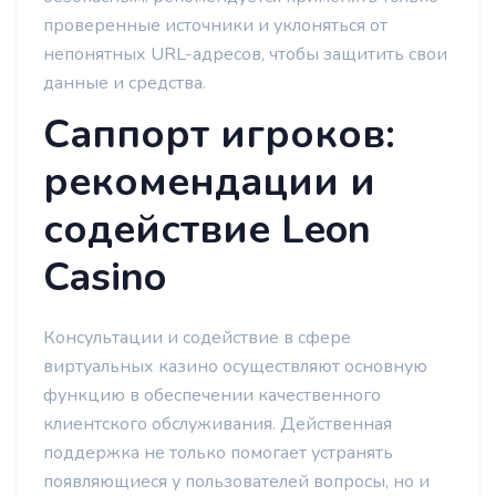
проверенные источники и уклоняться от
непонятных URL-адресов, чтобы защитить свои
данные и средства.
Саппорт игроков:
рекомендации и
содействие Leon
Casino
Консультации и содействие в сфере
виртуальных казино осуществляют основную
функцию в обеспечении качественного
клиентского обслуживания. Действенная
поддержка не только помогает устранять
появляющиеся у пользователей вопросы, но и