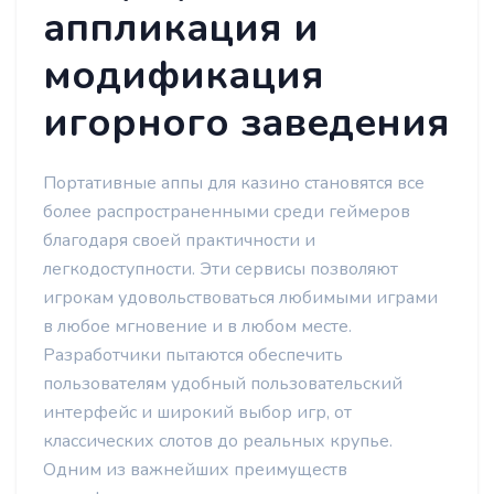
аппликация и
модификация
игорного заведения
Портативные аппы для казино становятся все
более распространенными среди геймеров
благодаря своей практичности и
легкодоступности. Эти сервисы позволяют
игрокам удовольствоваться любимыми играми
в любое мгновение и в любом месте.
Разработчики пытаются обеспечить
пользователям удобный пользовательский
интерфейс и широкий выбор игр, от
классических слотов до реальных крупье.
Одним из важнейших преимуществ