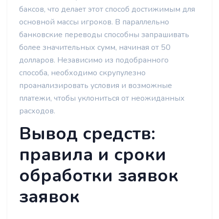
баксов, что делает этот способ достижимым для
основной массы игроков. В параллельно
банковские переводы способны запрашивать
более значительных сумм, начиная от 50
долларов. Независимо из подобранного
способа, необходимо скрупулезно
проанализировать условия и возможные
платежи, чтобы уклониться от неожиданных
расходов.
Вывод средств:
правила и сроки
обработки заявок
заявок