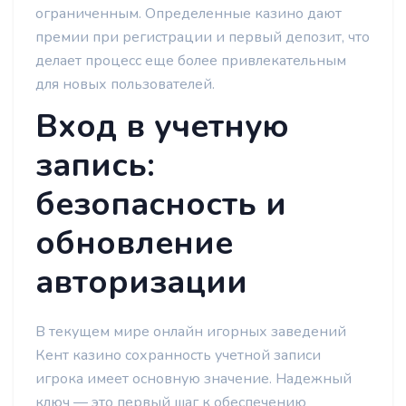
ограниченным. Определенные казино дают
премии при регистрации и первый депозит, что
делает процесс еще более привлекательным
для новых пользователей.
Вход в учетную
запись:
безопасность и
обновление
авторизации
В текущем мире онлайн игорных заведений
Кент казино сохранность учетной записи
игрока имеет основную значение. Надежный
ключ — это первый шаг к обеспечению