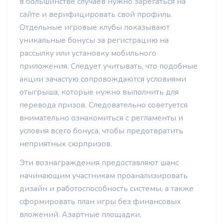
в большинстве случаев нужно зарегаться на
сайте и верифицировать свой профиль.
Отдельные игровые клубы показывают
уникальные бонусы за регистрацию на
рассылку или установку мобильного
приложения. Следует учитывать, что подобные
акции зачастую сопровождаются условиями
отыгрыша, которые нужно выполнить для
перевода призов. Следовательно советуется
внимательно ознакомиться с регламенты и
условия всего бонуса, чтобы предотвратить
неприятных сюрпризов.
Эти вознаграждения предоставляют шанс
начинающим участникам проанализировать
дизайн и работоспособность системы, а также
сформировать план игры без финансовых
вложений. Азартные площадки,