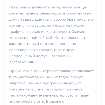
Построение дубликата интернет-страницы
означает полное репликацию его контента на
другой адрес. Данное способно быть не только
выгодно, но и существенно для удержания
трафика игроков и их активности. Скажем,
когда основной веб-сайт Кент недоступен,
альтернативный сайт самостоятельно
перенаправляет трафик, гарантируя
непрерывный доступ к сервисам и
развлечениям.
Применение VPN-сервисов также продолжает
быть распространенным методом обхода
запретов. Данные программы шифруют
интернет-трафик и маскируют истинное
местонахождение клиента, что обеспечивает
анонимность в сети. В связке с