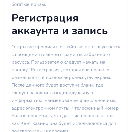
богатые призы.
Регистрация
аккаунта и запись
Открытие профиля в онлайн казино запускается
с посещения главной страницы избранного
ресурса. Пользователю следует нажать на
иконку “Регистрация”, которая как правило
размещается в правом верхнем углу экрана.
После данного будет доступна бланк, где
следует заполнить индивидуальную
информацию: наименование, фамильное имя,
адрес электронной почты и телефонный номер.
Важно проверить, что данные правильна, так
как Кент казино она будет использоваться для
подтверждения профиля.