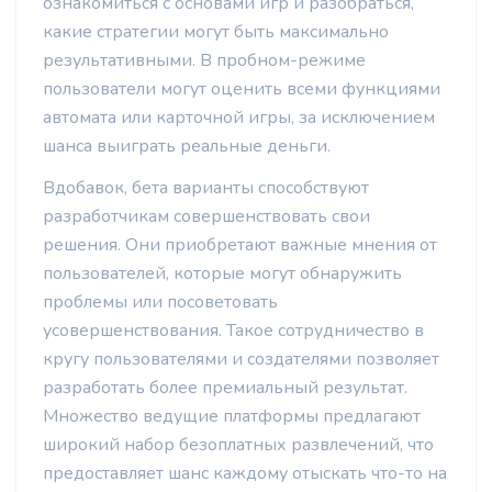
ознакомиться с основами игр и разобраться,
какие стратегии могут быть максимально
результативными. В пробном-режиме
пользователи могут оценить всеми функциями
автомата или карточной игры, за исключением
шанса выиграть реальные деньги.
Вдобавок, бета варианты способствуют
разработчикам совершенствовать свои
решения. Они приобретают важные мнения от
пользователей, которые могут обнаружить
проблемы или посоветовать
усовершенствования. Такое сотрудничество в
кругу пользователями и создателями позволяет
разработать более премиальный результат.
Множество ведущие платформы предлагают
широкий набор безоплатных развлечений, что
предоставляет шанс каждому отыскать что-то на