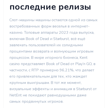
последние релизы
Слот-машины машины остаются одной из самых
востребованных форм веселья в интернет-
казино. Топовые аппараты 2023 года выпуска,
включая Book of Dead и Starburst, всё ещё
завлекать пользователей их солидными
процентами возврата и волнующим игровым
процессом. В мире игорного бизнеса, Kent
casino представляет Book of Dead от Play’n GO, в
частности, с RTP примерно 96,21%, что делает
его привлекательным для тех, кто жаждет
крупным выигрышам. В тот же момент,
визуальные эффекты и анимация в Starburst от
NetEnt не покидают равнодушными даже
самых продвинутых игроков.