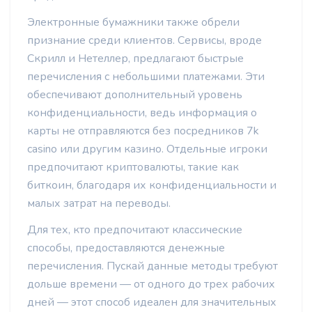
Электронные бумажники также обрели
признание среди клиентов. Сервисы, вроде
Скрилл и Нетеллер, предлагают быстрые
перечисления с небольшими платежами. Эти
обеспечивают дополнительный уровень
конфиденциальности, ведь информация о
карты не отправляются без посредников 7k
casino или другим казино. Отдельные игроки
предпочитают криптовалюты, такие как
биткоин, благодаря их конфиденциальности и
малых затрат на переводы.
Для тех, кто предпочитают классические
способы, предоставляются денежные
перечисления. Пускай данные методы требуют
дольше времени — от одного до трех рабочих
дней — этот способ идеален для значительных