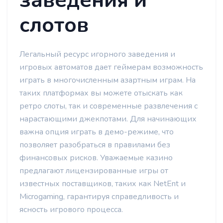
заведения и
слотов
Легальный ресурс игорного заведения и
игровых автоматов дает геймерам возможность
играть в многочисленным азартным играм. На
таких платформах вы можете отыскать как
ретро слоты, так и современные развлечения с
нарастающими джекпотами. Для начинающих
важна опция играть в демо-режиме, что
позволяет разобраться в правилами без
финансовых рисков. Уважаемые казино
предлагают лицензированные игры от
известных поставщиков, таких как NetEnt и
Microgaming, гарантируя справедливость и
ясность игрового процесса.