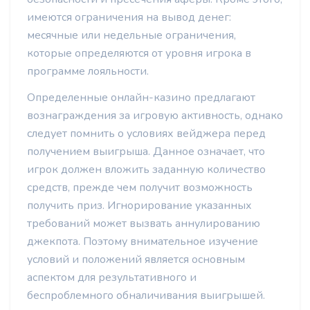
имеются ограничения на вывод денег:
месячные или недельные ограничения,
которые определяются от уровня игрока в
программе лояльности.
Определенные онлайн-казино предлагают
вознаграждения за игровую активность, однако
следует помнить о условиях вейджера перед
получением выигрыша. Данное означает, что
игрок должен вложить заданную количество
средств, прежде чем получит возможность
получить приз. Игнорирование указанных
требований может вызвать аннулированию
джекпота. Поэтому внимательное изучение
условий и положений является основным
аспектом для результативного и
беспроблемного обналичивания выигрышей.