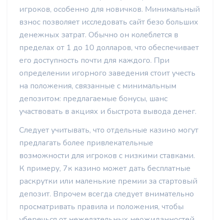
игроков, особенно для новичков. Минимальный
взнос позволяет исследовать сайт безо больших
денежных затрат. Обычно он колеблется в
пределах от 1 до 10 долларов, что обеспечивает
его доступность почти для каждого. При
определении игорного заведения стоит учесть
на положения, связанные с минимальным
депозитом: предлагаемые бонусы, шанс
участвовать в акциях и быстрота вывода денег.
Следует учитывать, что отдельные казино могут
предлагать более привлекательные
возможности для игроков с низкими ставками.
К примеру, 7к казино может дать бесплатные
раскрутки или маленькие премии за стартовый
депозит. Впрочем всегда следует внимательно
просматривать правила и положения, чтобы
уберечься от нежелательных неожиданностей.