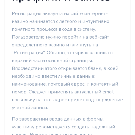
Регистрация аккаунта на сайте интернет-
казино начинается с легкого и интуитивно
понятного процесса входа в систему.
Пользователю нужно перейти на веб-сайт
определенного казино и кликнуть на
“Регистрация”. Обычно, это яркая клавиша в
верхней части основной страницы.
Впоследствии этого открывается бланк, в коей
необходимо ввести личные данные:
наименование, почтовый адрес, и контактный
номер. Следует применять актуальный email,
поскольку на этот адрес придет подтверждение
учетной записи.
По завершении ввода данных в формы,
участнику рекомендуется создать надежный
пароль. Рекомендуют использовать