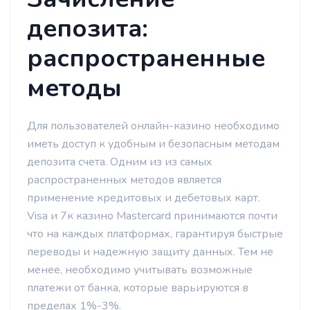
депозита:
распространенные
методы
Для пользователей онлайн-казино необходимо
иметь доступ к удобным и безопасным методам
депозита счета. Одним из из самых
распространенных методов является
применение кредитовых и дебетовых карт.
Visa и 7к казино Mastercard принимаются почти
что на каждых платформах, гарантируя быстрые
переводы и надежную защиту данных. Тем не
менее, необходимо учитывать возможные
платежи от банка, которые варьируются в
пределах 1%-3%.