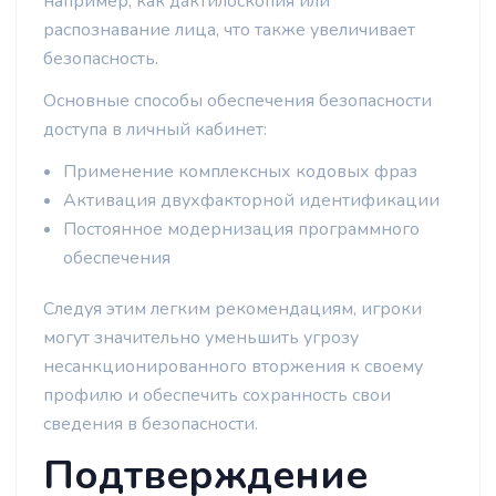
например, как дактилоскопия или
распознавание лица, что также увеличивает
безопасность.
Основные способы обеспечения безопасности
доступа в личный кабинет:
Применение комплексных кодовых фраз
Активация двухфакторной идентификации
Постоянное модернизация программного
обеспечения
Следуя этим легким рекомендациям, игроки
могут значительно уменьшить угрозу
несанкционированного вторжения к своему
профилю и обеспечить сохранность свои
сведения в безопасности.
Подтверждение