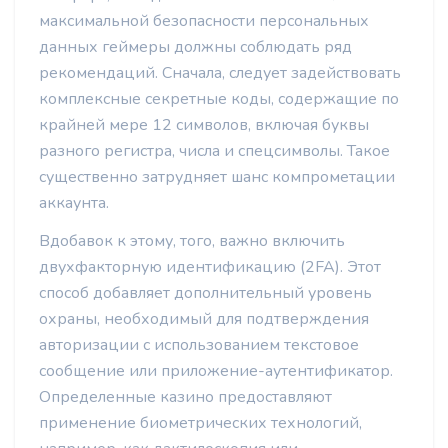
максимальной безопасности персональных
данных геймеры должны соблюдать ряд
рекомендаций. Сначала, следует задействовать
комплексные секретные коды, содержащие по
крайней мере 12 символов, включая буквы
разного регистра, числа и спецсимволы. Такое
существенно затрудняет шанс компрометации
аккаунта.
Вдобавок к этому, того, важно включить
двухфакторную идентификацию (2FA). Этот
способ добавляет дополнительный уровень
охраны, необходимый для подтверждения
авторизации с использованием текстовое
сообщение или приложение-аутентификатор.
Определенные казино предоставляют
применение биометрических технологий,