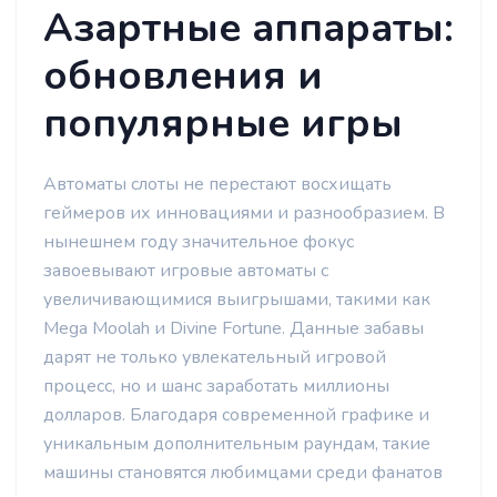
Азартные аппараты:
обновления и
популярные игры
Автоматы слоты не перестают восхищать
геймеров их инновациями и разнообразием. В
нынешнем году значительное фокус
завоевывают игровые автоматы с
увеличивающимися выигрышами, такими как
Mega Moolah и Divine Fortune. Данные забавы
дарят не только увлекательный игровой
процесс, но и шанс заработать миллионы
долларов. Благодаря современной графике и
уникальным дополнительным раундам, такие
машины становятся любимцами среди фанатов