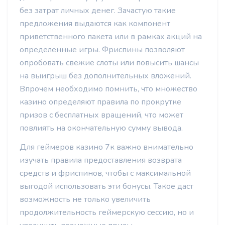
без затрат личных денег. Зачастую такие
предложения выдаются как компонент
приветственного пакета или в рамках акций на
определенные игры. Фриспины позволяют
опробовать свежие слоты или повысить шансы
на выигрыш без дополнительных вложений.
Впрочем необходимо помнить, что множество
казино определяют правила по прокрутке
призов с бесплатных вращений, что может
повлиять на окончательную сумму вывода.
Для геймеров казино 7к важно внимательно
изучать правила предоставления возврата
средств и фриспинов, чтобы с максимальной
выгодой использовать эти бонусы. Такое даст
возможность не только увеличить
продолжительность геймерскую сессию, но и