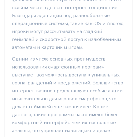
всяком месте, где есть интернет-соединение.
Благодаря адаптации под разнообразные
операционные системы, такие как iOS и Android,
игроки могут рассчитывать на гладкий
геймплей и скоростной доступ к излюбленным
автоматам и карточным играм.
Одним из числа основных преимуществ
использования смартфонных программ
выступает возможность доступа к уникальных
вознаграждений и предложений. Большинство
интернет-казино предоставляют особые акции
исключительно для игроков смартфонов, что
делает геймплей еще заманчивее. Кроме
данного, такие программы часто имеют более
комфортный интерфейс, чем их настольные
аналоги, что упрощает навигацию и делает